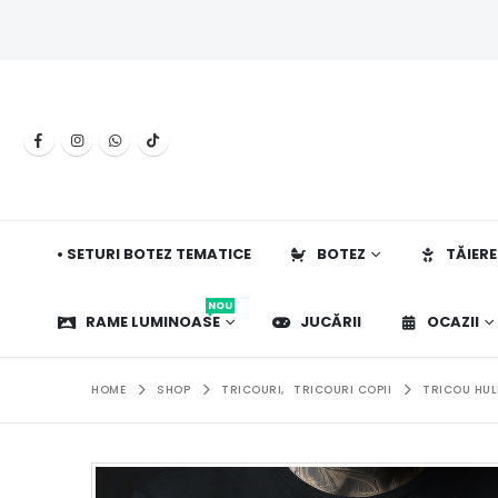
• SETURI BOTEZ TEMATICE
BOTEZ
TĂIERE
NOU
RAME LUMINOASE
JUCĂRII
OCAZII
HOME
SHOP
TRICOURI
,
TRICOURI COPII
TRICOU HUL