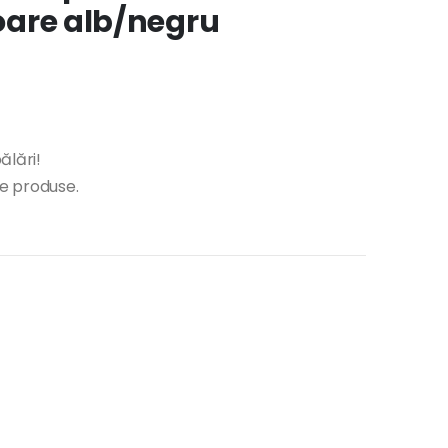
loare alb/negru
ălări!
te produse.