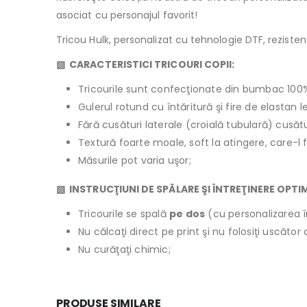
asociat cu personajul favorit!
Tricou Hulk, personalizat cu tehnologie DTF, rezistent
▧ CARACTERISTICI TRICOURI COPII:
Tricourile sunt confecţionate din bumbac 100
Gulerul rotund cu întăritură şi fire de elastan 
Fără cusături laterale (croială tubulară) cusăt
Textură foarte moale, soft la atingere, care-l 
Măsurile pot varia uşor;
▧ INSTRUCŢIUNI DE SPĂLARE ŞI ÎNTREŢINERE OPTI
Tricourile se spală
pe dos
(cu personalizarea î
Nu călcaţi direct pe print şi nu folosiţi uscăto
Nu curăţaţi chimic;
PRODUSE SIMILARE