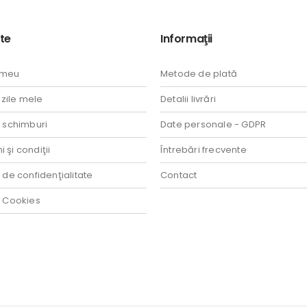
te
Informaţii
 meu
Metode de plată
ile mele
Detalii livrări
i schimburi
Date personale - GDPR
 şi condiţii
Întrebări frecvente
a de confidenţialitate
Contact
a Cookies