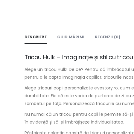
DESCRIERE
GHID MĂRIMI
RECENZII (0)
Tricou Hulk – Imaginație și stil cu trico
Alege un tricou Hulk! De ce? Pentru că îmbrăcatul un
pentru a le capta imaginaţia copiilor, tricourile noas
Alege tricouri copii personalizate evestory.ro, cum e
durabilitate. Fie că este vorba de purtarea de zi cu 
zâmbetul pe faţă. Personalizează tricourile cu nume
Nu numai că un tricou pentru copii le permite să-și 
în evidență şi să-și îmbrățișeze individualitatea.
Răsfoieşte colecția noastră de tricouri personaliza