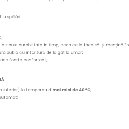
 la spălări.
%;
le atribuie durabilitate în timp, ceea ce le face să-şi menţină f
ură dublă cu întăritură de la gât la umăr;
face foarte confortabil;
MĂ
n interior) la temperaturi
mai mici de 40°C
;
r automat;