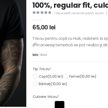
100%, regular fit, cu
( Nu există recenzii până acum. )
0
out of 5
65,00
lei
Tricou pentru copii cu Hulk, rezistent la sp
🌈În aceeaşi tematică se pot realiza şi al
SKU:
1646
(required)
Tip Tricou
*
Copii
(0,00 lei)
Femei
(10,00 lei)
Bărbaţi
(10,00 lei)
(required)
Culoare tricou
*