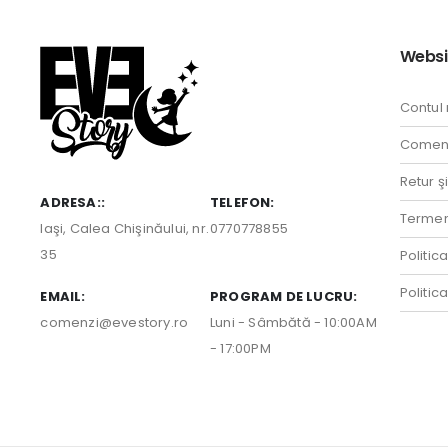
Websi
Contul
Comenz
Retur ş
ADRESA::
TELEFON:
Termeni
Iaşi, Calea Chişinăului, nr.
0770778855
35
Politic
Politic
EMAIL:
PROGRAM DE LUCRU:
comenzi@evestory.ro
Luni - Sâmbătă - 10:00AM
- 17:00PM