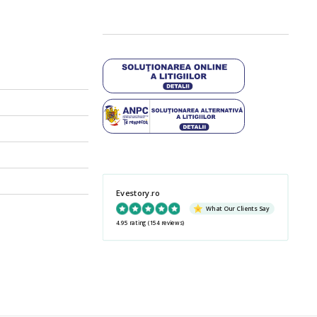
Evestory.ro
What Our Clients Say
4.95 rating
(154 reviews)