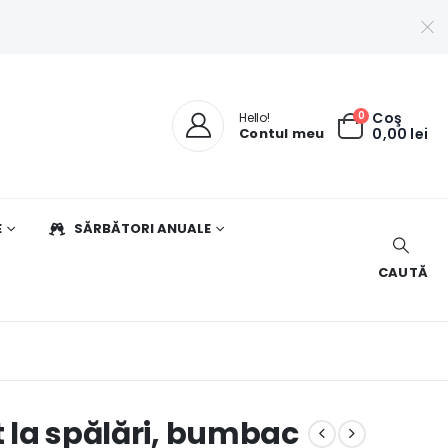
0
Coş
Hello!
Contul meu
0,00
lei
E
SĂRBĂTORI ANUALE
CAUTĂ
t la spălări, bumbac