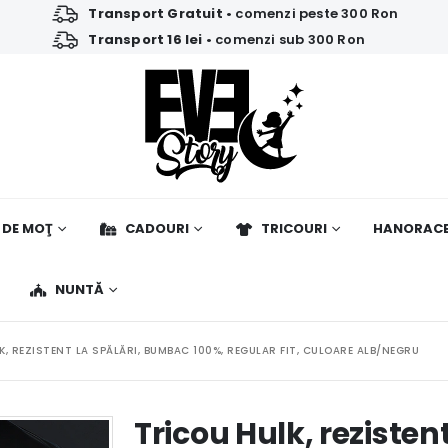
Transport Gratuit
• comenzi peste 300 Ron
Transport 16 lei
• comenzi sub 300 Ron
 DE MOŢ
CADOURI
TRICOURI
HANORAC
NUNTĂ
K, REZISTENT LA SPĂLĂRI, BUMBAC 100%, REGULAR FIT, CULOARE ALB/NEGRU
Tricou Hulk, rezisten