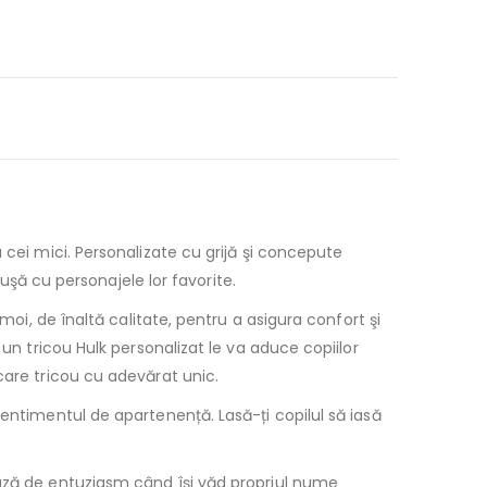
 cei mici. Personalizate cu grijă şi concepute
ăuşă cu personajele lor favorite.
moi, de înaltă calitate, pentru a asigura confort şi
n tricou Hulk personalizat le va aduce copiilor
care tricou cu adevărat unic.
entimentul de apartenență. Lasă-ți copilul să iasă
ează de entuziasm când îşi văd propriul nume