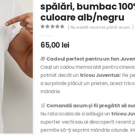
spălări, bumbac 100%
culoare alb/negru
( Nu există recenzii până acum. )
0
out of 5
65,00
lei
🎁
Cadoul perfect pentru un fan Juve
Cauți un cadou memorabil pentru cineva c
potrivit decât un
tricou Juventus
! Fie p
a surprinde plăcut un prieten, acest trico
mândrie.
🛒
Comandă acum și fii pregătit să sus
Nu rata ocazia de a adăuga un
tricou Ju
suporter vechi sau ai descoperit recent p
permite să-ți exprimi mândria oriunde. Intră