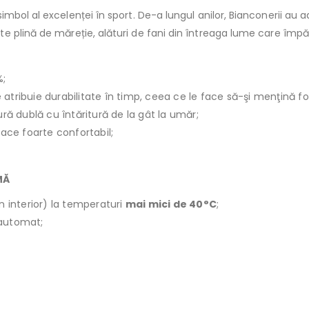
bol al excelenței în sport. De-a lungul anilor, Bianconerii au adu
ste plină de măreție, alături de fani din întreaga lume care împ
%;
le atribuie durabilitate în timp, ceea ce le face să-şi menţină f
ură dublă cu întăritură de la gât la umăr;
face foarte confortabil;
MĂ
n interior) la temperaturi
mai mici de 40°C
;
r automat;