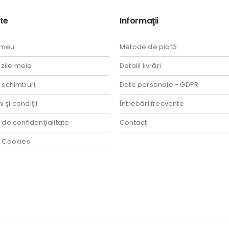
te
Informaţii
 meu
Metode de plată
ile mele
Detalii livrări
i schimburi
Date personale - GDPR
 şi condiţii
Întrebări frecvente
a de confidenţialitate
Contact
a Cookies