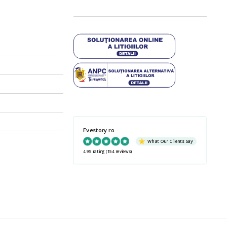
Evestory.ro
What Our Clients Say
4.95 rating
(154 reviews)