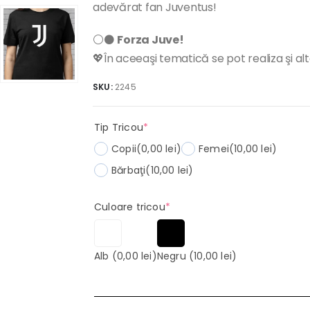
adevărat fan Juventus!
⚪⚫
Forza Juve!
💖În aceeaşi tematică se pot realiza şi al
SKU:
2245
(required)
Tip Tricou
*
Copii
(0,00 lei)
Femei
(10,00 lei)
Bărbaţi
(10,00 lei)
(required)
Culoare tricou
*
Alb
(0,00 lei)
Negru
(10,00 lei)