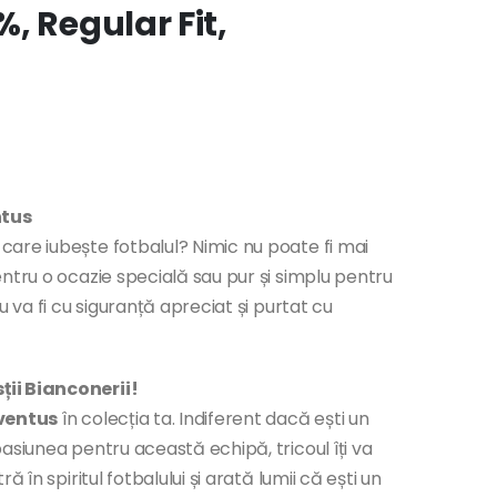
, Regular Fit,
ntus
are iubește fotbalul? Nimic nu poate fi mai
entru o ocazie specială sau pur și simplu pentru
u va fi cu siguranță apreciat și purtat cu
ții Bianconerii!
ventus
în colecția ta. Indiferent dacă ești un
asiunea pentru această echipă, tricoul îți va
 în spiritul fotbalului și arată lumii că ești un