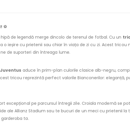
l!
⚽
chipă de legendă merge dincolo de terenul de fotbal. Cu un
tri
la o ieșire cu prietenii sau chiar în viața de zi cu zi. Acest trico
ne de suporteri din întreaga lume.
 Juventus
aduce în prim-plan culorile clasice alb-negru, compl
acest tricou reprezintă perfect valorile Bianconerilor: eleganță,
rt excepțional pe parcursul întregii zile. Croiala modernă se potr
ide ale Allianz Stadium sau te bucuri de un meci cu prietenii la 
u garderoba ta.