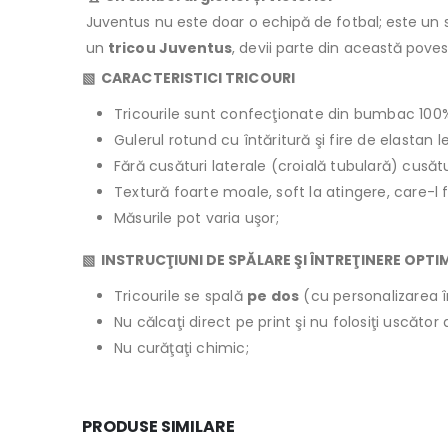
Juventus nu este doar o echipă de fotbal; este un sim
un
tricou Juventus
, devii parte din această pove
▧ CARACTERISTICI TRICOURI
Tricourile sunt confecţionate din bumbac 100
Gulerul rotund cu întăritură şi fire de elastan 
Fără cusături laterale (croială tubulară) cusăt
Textură foarte moale, soft la atingere, care-l 
Măsurile pot varia uşor;
▧ INSTRUCŢIUNI DE SPĂLARE ŞI ÎNTREŢINERE OPTI
Tricourile se spală
pe dos
(cu personalizarea î
Nu călcaţi direct pe print şi nu folosiţi uscăto
Nu curăţaţi chimic;
PRODUSE SIMILARE