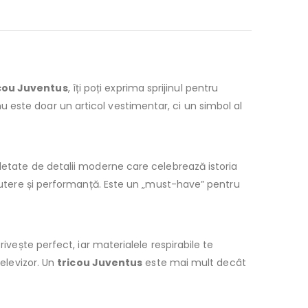
cou Juventus
, îți poți exprima sprijinul pentru
u nu este doar un articol vestimentar, ci un simbol al
etate de detalii moderne care celebrează istoria
 putere și performanță. Este un „must-have” pentru
ivește perfect, iar materialele respirabile te
televizor. Un
tricou Juventus
este mai mult decât