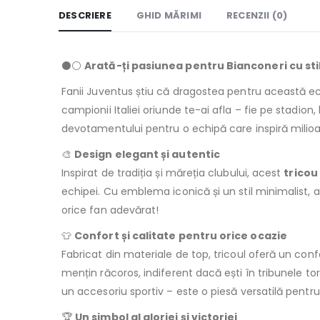
DESCRIERE
GHID MĂRIMI
RECENZII (0)
⚫⚪
Arată-ți pasiunea pentru Bianconeri cu sti
Fanii Juventus știu că dragostea pentru această e
campionii Italiei oriunde te-ai afla – fie pe stadion, 
devotamentului pentru o echipă care inspiră milioa
🎨
Design elegant și autentic
Inspirat de tradiția și măreția clubului, acest
tricou
echipei. Cu emblema iconică și un stil minimalist, 
orice fan adevărat!
👕
Confort și calitate pentru orice ocazie
Fabricat din materiale de top, tricoul oferă un confo
mențin răcoros, indiferent dacă ești în tribunele tor
un accesoriu sportiv – este o piesă versatilă pentr
🏆
Un simbol al gloriei și victoriei