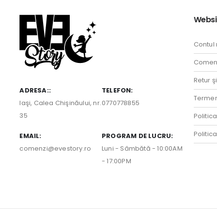
Websi
Contul
Comenz
Retur ş
ADRESA::
TELEFON:
Termeni
Iaşi, Calea Chişinăului, nr.
0770778855
35
Politic
Politic
EMAIL:
PROGRAM DE LUCRU:
comenzi@evestory.ro
Luni - Sâmbătă - 10:00AM
- 17:00PM