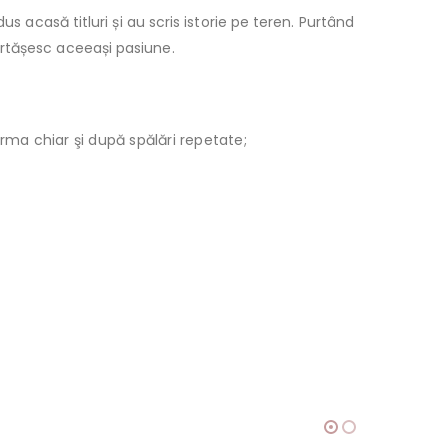
s acasă titluri și au scris istorie pe teren. Purtând
ărtășesc aceeași pasiune.
orma chiar şi după spălări repetate;