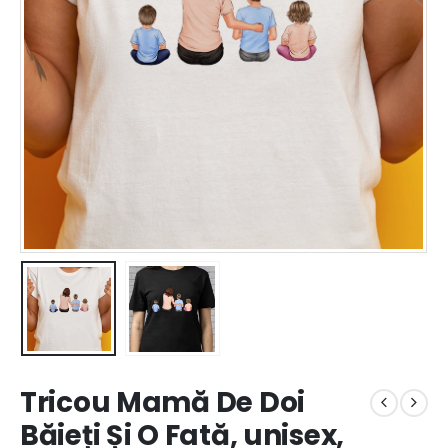
Tricou Mamă De Doi
Băieți Și O Fată, unisex,