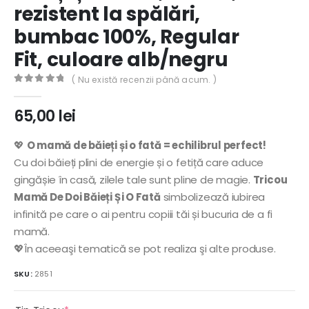
rezistent la spălări,
bumbac 100%, Regular
Fit, culoare alb/negru
( Nu există recenzii până acum. )
0
out of 5
65,00
lei
💖
O mamă de băieți și o fată = echilibrul perfect!
Cu doi băieți plini de energie și o fetiță care aduce
gingășie în casă, zilele tale sunt pline de magie.
Tricou
Mamă De Doi Băieți Și O Fată
simbolizează iubirea
infinită pe care o ai pentru copiii tăi și bucuria de a fi
mamă.
💖În aceeaşi tematică se pot realiza şi alte produse.
SKU:
2851