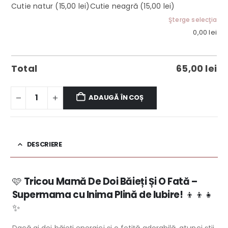
Cutie natur
(15,00 lei)
Cutie neagră
(15,00 lei)
Şterge selecţia
0,00
lei
Total
65,00
lei
ADAUGĂ ÎN COȘ
DESCRIERE
🩷
Tricou Mamă De Doi Băieți Și O Fată –
Supermama cu Inima Plină de Iubire!
👦👦👧
✨
Dacă ai doi băieți energici și o fetiță adorabilă, atunci știi