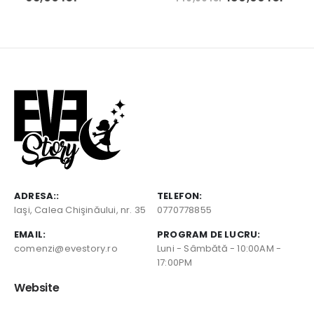
inițial
curent
a
este:
fost:
130,00 l
140,00 lei.
ADRESA::
TELEFON:
Iaşi, Calea Chişinăului, nr. 35
0770778855
EMAIL:
PROGRAM DE LUCRU:
comenzi@evestory.ro
Luni - Sâmbătă - 10:00AM -
17:00PM
Website