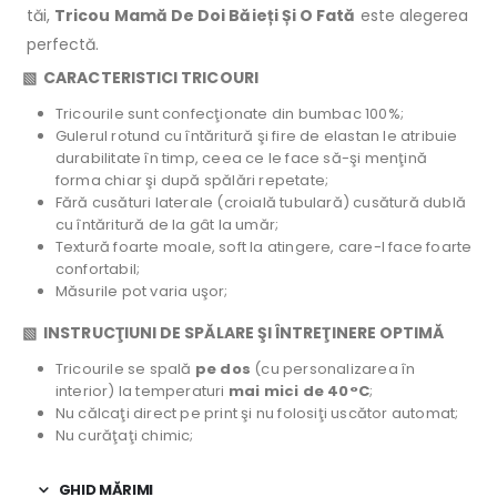
tăi,
Tricou Mamă De Doi Băieți Și O Fată
este alegerea
perfectă.
▧ CARACTERISTICI TRICOURI
Tricourile sunt confecţionate din bumbac 100%;
Gulerul rotund cu întăritură şi fire de elastan le atribuie
durabilitate în timp, ceea ce le face să-şi menţină
forma chiar şi după spălări repetate;
Fără cusături laterale (croială tubulară) cusătură dublă
cu întăritură de la gât la umăr;
Textură foarte moale, soft la atingere, care-l face foarte
confortabil;
Măsurile pot varia uşor;
▧ INSTRUCŢIUNI DE SPĂLARE ŞI ÎNTREŢINERE OPTIMĂ
Tricourile se spală
pe dos
(cu personalizarea în
interior) la temperaturi
mai mici de 40°C
;
Nu călcaţi direct pe print şi nu folosiţi uscător automat;
Nu curăţaţi chimic;
GHID MĂRIMI