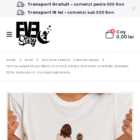
Transport Gratuit
• comenzi peste 300 Ron
Transport 16 lei
• comenzi sub 300 Ron
0
Coş
0,00
lei
HOME
SHOP
TRICOURI FAMILIE
,
CADOURI MAMA
TRICOU MAMĂ DE DOI BĂIEȚI ȘI O FATĂ, UNISEX, REZISTENT LA SPĂLĂRI, BUMBAC
100%, REGULAR FIT, CULOARE ALB/NEGRU