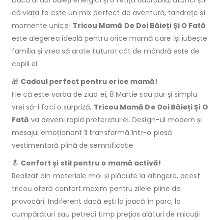
că viața ta este un mix perfect de aventură, tandrețe și
momente unice!
Tricou Mamă De Doi Băieți Și O Fată
este alegerea ideală pentru orice mamă care își iubește
familia și vrea să arate tuturor cât de mândră este de
copiii ei.
🎁
Cadoul perfect pentru orice mamă!
Fie că este vorba de ziua ei, 8 Martie sau pur și simplu
vrei să-i faci o surpriză,
Tricou Mamă De Doi Băieți Și O
Fată
va deveni rapid preferatul ei. Design-ul modern și
mesajul emoționant îl transformă într-o piesă
vestimentară plină de semnificație.
🔝
Confort și stil pentru o mamă activă!
Realizat din materiale moi și plăcute la atingere, acest
tricou oferă confort maxim pentru zilele pline de
provocări. Indiferent dacă ești la joacă în parc, la
cumpărături sau petreci timp prețios alături de micuții