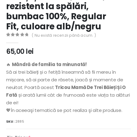
rezistent la spălări,
bumbac 100%, Regular
Fit, culoare alb/negru
( Nu există recenzii până acum. )
0
out of 5
65,00
lei
🔥
Mândră de familia ta minunată!
Să ai trei băieți și o fetiță înseamnă să fii mereu în
mișcare, să ai parte de râsete, joacă și momente de
neuitat. Poartă acest
Tricou Mamă De Trei Băieți Și O
Fată
și arată lumii cât de frumoasă este viața ta alături
de ei!
💖În aceeaşi tematică se pot realiza şi alte produse.
SKU:
2885