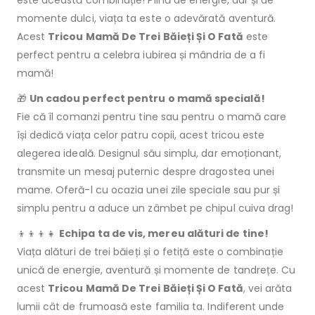
momente dulci, viața ta este o adevărată aventură.
Acest
Tricou Mamă De Trei Băieți Și O Fată
este
perfect pentru a celebra iubirea și mândria de a fi
mamă!
🎁
Un cadou perfect pentru o mamă specială!
Fie că îl comanzi pentru tine sau pentru o mamă care
își dedică viața celor patru copii, acest tricou este
alegerea ideală. Designul său simplu, dar emoționant,
transmite un mesaj puternic despre dragostea unei
mame. Oferă-l cu ocazia unei zile speciale sau pur și
simplu pentru a aduce un zâmbet pe chipul cuiva drag!
👦👦👦👧
Echipa ta de vis, mereu alături de tine!
Viața alături de trei băieți și o fetiță este o combinație
unică de energie, aventură și momente de tandrețe. Cu
acest
Tricou Mamă De Trei Băieți Și O Fată
, vei arăta
lumii cât de frumoasă este familia ta. Indiferent unde