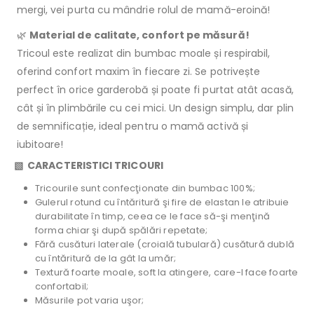
mergi, vei purta cu mândrie rolul de mamă-eroină!
🌿
Material de calitate, confort pe măsură!
Tricoul este realizat din bumbac moale și respirabil,
oferind confort maxim în fiecare zi. Se potrivește
perfect în orice garderobă și poate fi purtat atât acasă,
cât și în plimbările cu cei mici. Un design simplu, dar plin
de semnificație, ideal pentru o mamă activă și
iubitoare!
▧ CARACTERISTICI TRICOURI
Tricourile sunt confecţionate din bumbac 100%;
Gulerul rotund cu întăritură şi fire de elastan le atribuie
durabilitate în timp, ceea ce le face să-şi menţină
forma chiar şi după spălări repetate;
Fără cusături laterale (croială tubulară) cusătură dublă
cu întăritură de la gât la umăr;
Textură foarte moale, soft la atingere, care-l face foarte
confortabil;
Măsurile pot varia uşor;