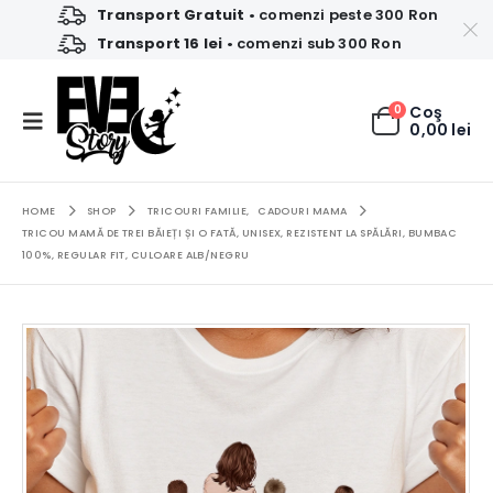
Transport Gratuit
• comenzi peste 300 Ron
Transport 16 lei
• comenzi sub 300 Ron
0
Coş
0,00
lei
HOME
SHOP
TRICOURI FAMILIE
,
CADOURI MAMA
TRICOU MAMĂ DE TREI BĂIEȚI ȘI O FATĂ, UNISEX, REZISTENT LA SPĂLĂRI, BUMBAC
100%, REGULAR FIT, CULOARE ALB/NEGRU