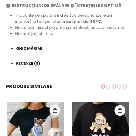
▧ INSTRUCŢIUNI DE SPĂLARE ŞI ÎNTREŢINERE OPTIMĂ
Tricourile se spală
pe dos
(cu personalizarea în
interior) la temperaturi
mai mici de 40°C
;
Nu călcaţi direct pe print şi nu folosiţi uscător automat;
Nu curăţaţi chimic;
GHID MĂRIMI
RECENZII (0)
PRODUSE SIMILARE