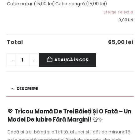
Cutie natur
(15,00 lei)
Cutie neagră
(15,00 lei)
Şterge selecţia
0,00
lei
Total
65,00
lei
ADAUGĂ ÎN COȘ
DESCRIERE
💖
Tricou Mamă De Trei Băieți Și O Fată – Un
Model De Iubire Fără Margini!
👕✨
Dacă ai trei băieți și o fetiță, atunci știi cât de minunată
este această combinație! Plină de energie, dar și de