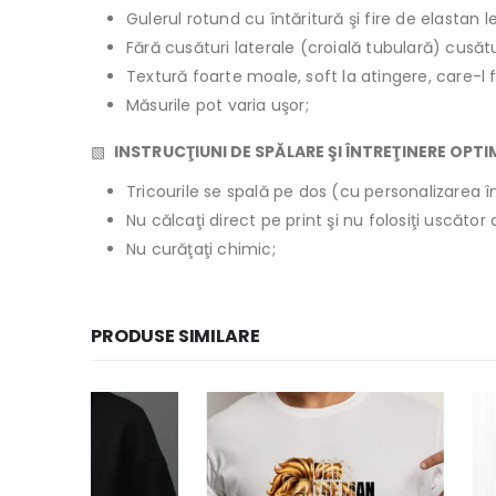
Gulerul rotund cu întăritură şi fire de elastan 
Fără cusături laterale (croială tubulară) cusăt
Textură foarte moale, soft la atingere, care-l 
Măsurile pot varia uşor;
▧
INSTRUCŢIUNI DE SPĂLARE ŞI ÎNTREŢINERE OPT
Tricourile se spală pe dos (cu personalizarea în
Nu călcaţi direct pe print şi nu folosiţi uscăto
Nu curăţaţi chimic;
PRODUSE SIMILARE