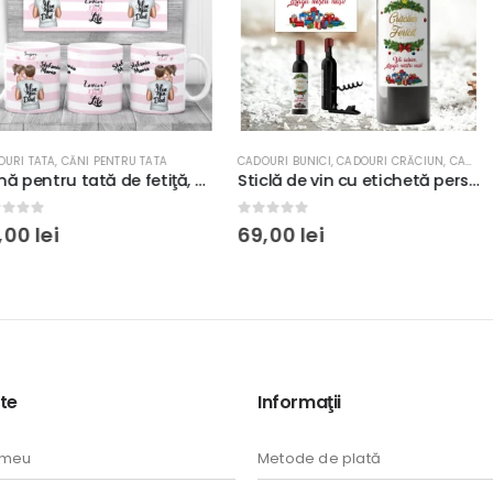
NTRU TATA
CADOURI BUNICI
,
CADOURI CRĂCIUN
,
CADOURI FINI
CADOURI TATA
,
CADOURI M
,
TR
Cană pentru tată de fetiţă, personalizată cu nume, rezistenta la masina de spalat vase, culoare alb cu roz, 350ml, ceramica
Sticlă de vin cu etichetă personalizată cu mesaj şi desfăcător magnetic în tematică de Crăciun #4
0
out of 5
0
out of 5
69,00
lei
65,00
lei
te
Informaţii
 meu
Metode de plată