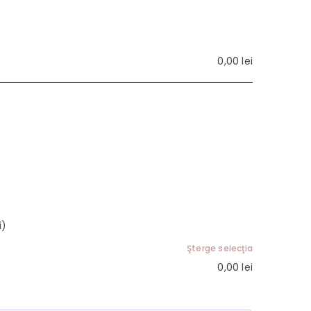
0,00
lei
i)
Şterge selecţia
0,00
lei