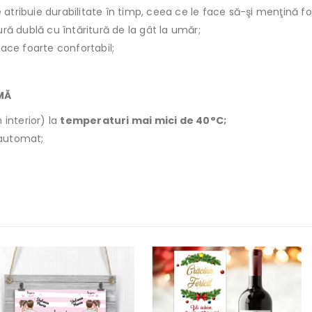
le atribuie durabilitate în timp, ceea ce le face să-şi menţină f
ură dublă cu întăritură de la gât la umăr;
face foarte confortabil;
IMĂ
 interior) la
temperaturi mai mici de 40°C;
r automat;