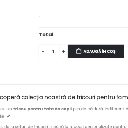
Total
ADAUGĂ ÎN COȘ
operă colecția noastră de tricouri pentru famil
i cu un
tricou pentru tata de copil
plin de căldură. Indiferent d
e. 💕
 de la seturi de tricouri şi până la tricouri personalizate pentru