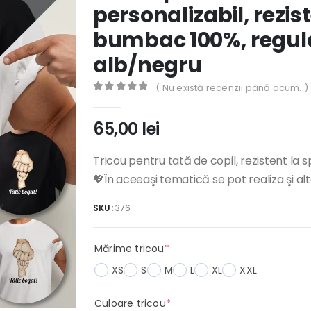
personalizabil, rezist
bumbac 100%, regular
alb/negru
( Nu există recenzii până acum. )
0
out of 5
65,00
lei
Tricou pentru tată de copil, rezistent la s
💖În aceeaşi tematică se pot realiza şi al
SKU:
376
(required)
Mărime tricou
*
XS
S
M
L
XL
XXL
(required)
Culoare tricou
*