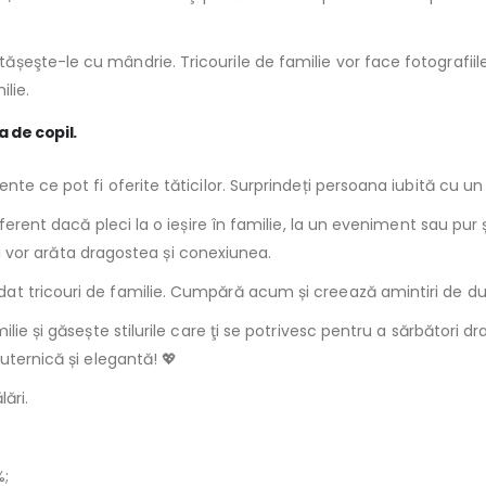
eşte-le cu mândrie. Tricourile de familie vor face fotografiile
lie.
 de copil.
te ce pot fi oferite tăticilor. Surprindeți persoana iubită cu un
iferent dacă pleci la o ieșire în familie, la un eveniment sau pur
îți vor arăta dragostea și conexiunea.
at tricouri de familie. Cumpără acum și creează amintiri de dur
lie și găsește stilurile care ţi se potrivesc pentru a sărbători d
uternică și elegantă! 💖
lări.
%;