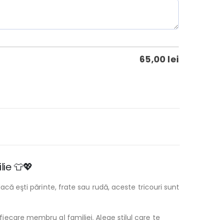
65,00
lei
ie 👕💖
acă eşti părinte, frate sau rudă, aceste tricouri sunt
 fiecare membru al familiei. Alege stilul care te