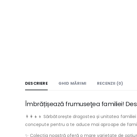
DESCRIERE
GHID MĂRIMI
RECENZII (0)
Îmbrățișează frumuseţea familiei! Desc
👨‍👩‍👧‍👦 Sărbătorește dragostea și unitatea familie
concepute pentru a te aduce mai aproape de famili
✨ Colecția noastră oferă o mare varietate de opțiuni,