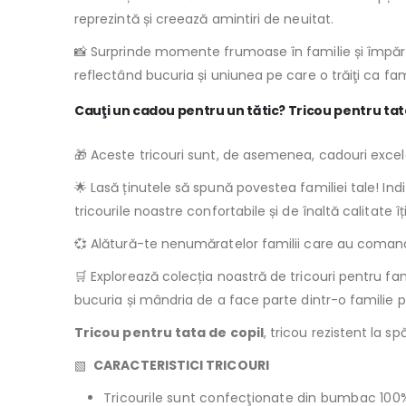
reprezintă și creează amintiri de neuitat.
📸 Surprinde momente frumoase în familie și împărtăș
reflectând bucuria și uniunea pe care o trăiţi ca fami
Cauţi un cadou pentru un tătic? Tricou pentru tata
🎁 Aceste tricouri sunt, de asemenea, cadouri excelen
🌟 Lasă ținutele să spună povestea familiei tale! Ind
tricourile noastre confortabile și de înaltă calitate 
💞 Alătură-te nenumăratelor familii care au comand
🛒 Explorează colecția noastră de tricouri pentru fami
bucuria și mândria de a face parte dintr-o familie p
Tricou pentru tata de copil
, tricou rezistent la spă
▧
CARACTERISTICI TRICOURI
Tricourile sunt confecţionate din bumbac 100