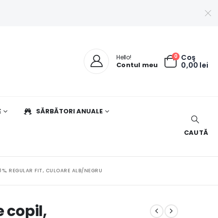
0
Coş
Hello!
Contul meu
0,00
lei
E
SĂRBĂTORI ANUALE
CAUTĂ
0%, REGULAR FIT, CULOARE ALB/NEGRU
 copil,