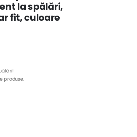
ent la spălări,
 fit, culoare
pălări!
te produse.