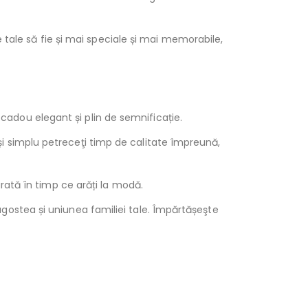
 tale să fie și mai speciale și mai memorabile,
 cadou elegant și plin de semnificație.
 și simplu petreceţi timp de calitate împreună,
ată în timp ce arăți la modă.
ragostea și uniunea familiei tale. Împărtășeşte