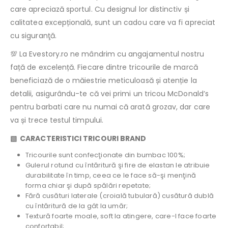
care apreciază sportul. Cu designul lor distinctiv și
calitatea excepțională, sunt un cadou care va fi apreciat
cu siguranţă.
💯 La Evestory.ro ne mândrim cu angajamentul nostru
față de excelență. Fiecare dintre tricourile de marcă
beneficiază de o măiestrie meticuloasă și atenție la
detalii, asigurându-te că vei primi un tricou McDonald’s
pentru barbati care nu numai că arată grozav, dar care
va și trece testul timpului.
▧ CARACTERISTICI TRICOURI BRAND
Tricourile sunt confecţionate din bumbac 100%;
Gulerul rotund cu întăritură şi fire de elastan le atribuie
durabilitate în timp, ceea ce le face să-şi menţină
forma chiar şi după spălări repetate;
Fără cusături laterale (croială tubulară) cusătură dublă
cu întăritură de la gât la umăr;
Textură foarte moale, soft la atingere, care-l face foarte
confortabil;