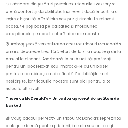
✨ Fabricate din țesături premium, tricourile Evestory.ro
oferă confort și durabilitate. Indiferent dacă le porți la o
ieșire obișnuită, o întâlnire sau pur și simplu te relaxezi
acasă, te poți baza pe calitatea și moliciunea
excepționale pe care le oferă tricourile noastre.
🌟 Îmbrățişează versatilitatea acestor tricouri McDonald’s
unisex, deoarece trec fără efort de la zi la noapte și de la
casual la elegant. Asortează-le cu blugii tăi preferați
pentru un look relaxat sau îmbracă-le cu un blazer
pentru o combinaţie mai rafinată. Posibilitățile sunt
nesfârșite, iar tricourile noastre sunt aici pentru a te
ridica la alt nivel!
Tricou cu McDonald’s – Un cadou apreciat de jucătorii de
basket!
🎁 Cauţi cadoul perfect? Un tricou McDonald’s reprezintă
o alegere ideală pentru prietenii, familia sau cei dragi