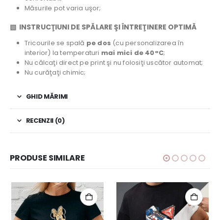
Măsurile pot varia uşor;
▧ INSTRUCŢIUNI DE SPĂLARE ŞI ÎNTREŢINERE OPTIMĂ
Tricourile se spală
pe dos
(cu personalizarea în
interior) la temperaturi
mai mici de 40°C
;
Nu călcaţi direct pe print şi nu folosiţi uscător automat;
Nu curăţaţi chimic;
GHID MĂRIMI
RECENZII (0)
PRODUSE SIMILARE