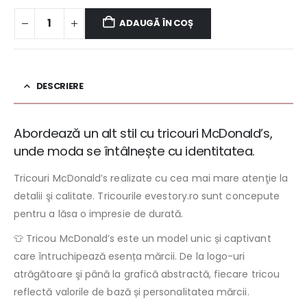
ADAUGĂ ÎN COȘ
DESCRIERE
Abordează un alt stil cu tricouri McDonald’s,
unde moda se întâlnește cu identitatea.
Tricouri McDonald’s realizate cu cea mai mare atenţie la
detalii şi calitate. Tricourile evestory.ro sunt concepute
pentru a lăsa o impresie de durată.
👕 Tricou McDonald’s este un model unic și captivant
care întruchipează esența mărcii. De la logo-uri
atrăgătoare şi până la grafică abstractă, fiecare tricou
reflectă valorile de bază și personalitatea mărcii.