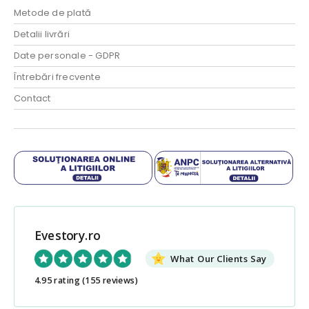
Metode de plată
Detalii livrări
Date personale - GDPR
Întrebări frecvente
Contact
Evestory.ro
What Our Clients Say
4.95 rating
(155 reviews)