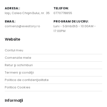
ADRESA::
TELEFON:
Iaşi, Calea Chişinăului, nr. 35
0770778855
EMAIL:
PROGRAM DE LUCRU:
comenzi@evestory.ro
Luni - Sâmbătă - 10:00AM -
17:00PM
Website
Contul meu
Comenzile mele
Retur şi schimburi
Termeni şi condiţii
Politica de confidenţialitate
Politica Cookies
Informaţii