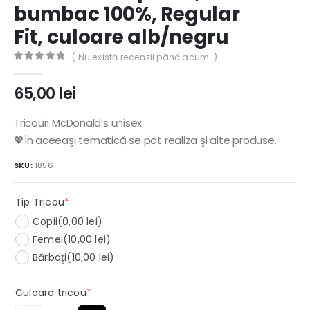
bumbac 100%, Regular
Fit, culoare alb/negru
( Nu există recenzii până acum. )
0
out of 5
65,00
lei
Tricouri McDonald’s unisex
💖În aceeaşi tematică se pot realiza şi alte produse.
SKU:
1856
(required)
Tip Tricou
*
Copii
(0,00 lei)
Femei
(10,00 lei)
Bărbaţi
(10,00 lei)
(required)
Culoare tricou
*