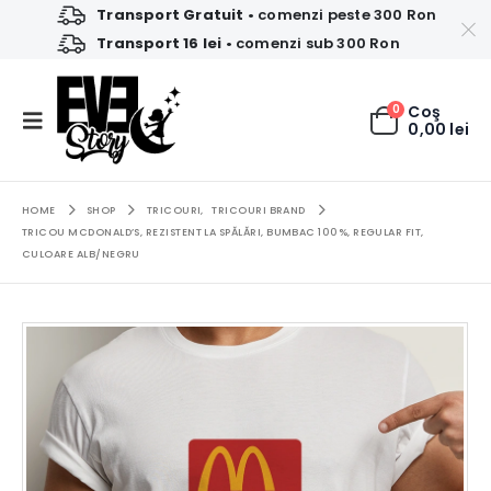
Transport Gratuit
• comenzi peste 300 Ron
Transport 16 lei
• comenzi sub 300 Ron
0
Coş
0,00
lei
HOME
SHOP
TRICOURI
,
TRICOURI BRAND
TRICOU MCDONALD’S, REZISTENT LA SPĂLĂRI, BUMBAC 100%, REGULAR FIT,
CULOARE ALB/NEGRU