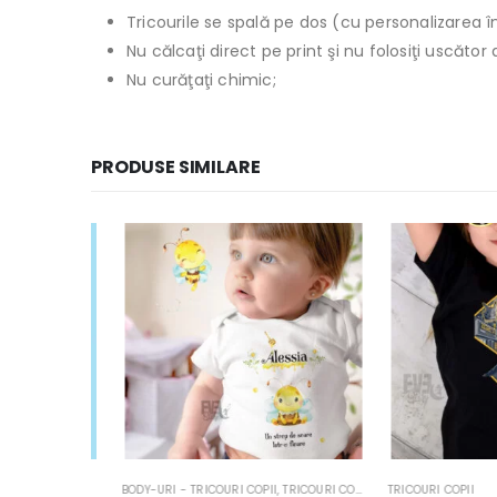
Tricourile se spală pe dos (cu personalizarea în
Nu călcaţi direct pe print şi nu folosiţi uscăto
Nu curăţaţi chimic;
PRODUSE SIMILARE
MING
BODY-URI - TRICOURI COPII
,
TRICOURI COPII
TRICOURI COPII