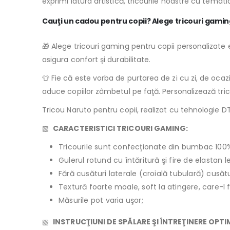
exprimi latura artistică, tricourile noastre cu tema
Cauţi un cadou pentru copii? Alege tricouri gamin
🎁 Alege tricouri gaming pentru copii personalizate e
asigura confort şi durabilitate.
👕 Fie că este vorba de purtarea de zi cu zi, de oca
aduce copiilor zâmbetul pe faţă. Personalizează tri
Tricou Naruto pentru copii, realizat cu tehnologie DTF
▧
CARACTERISTICI TRICOURI GAMING:
Tricourile sunt confecţionate din bumbac 100
Gulerul rotund cu întăritură şi fire de elastan 
Fără cusături laterale (croială tubulară) cusăt
Textură foarte moale, soft la atingere, care-l 
Măsurile pot varia uşor;
▧
INSTRUCŢIUNI DE SPĂLARE ŞI ÎNTREŢINERE OPT