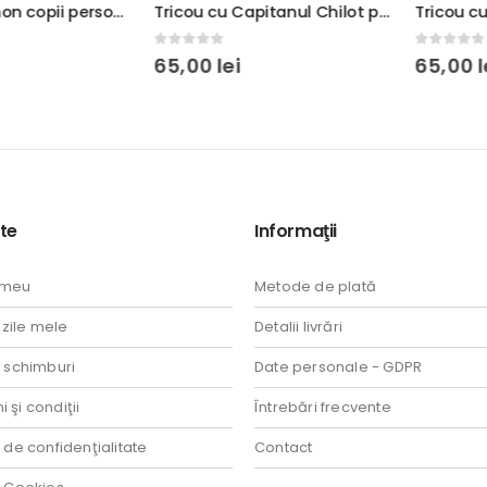
Tricou Pokemon copii personalizat, , rezistent la spălări, regular fit, bumbac 100%, culoare alb/negru, model 2
Tricou cu Capitanul Chilot personalizat cu nume, rezistent la spălări, bumbac 100%, regular fit, culoare alb/negru
0
out of 5
0
out of 5
65,00
lei
65,00
lei
te
Informaţii
 meu
Metode de plată
ile mele
Detalii livrări
i schimburi
Date personale - GDPR
 şi condiţii
Întrebări frecvente
a de confidenţialitate
Contact