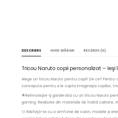
DESCRIERE
GHID MĂRIMI
RECENZII (0)
Tricou Naruto copii personalizat – Ieşi
Alege un tricou Naruto pentru copii! De ce? Pentru c
concepute pentru a le capta imaginaţia copiilor, trico
🌟Reînnoieşte-ţi garderoba cu un tricou Naruto pentru
gaming. Realizate din materiale de înaltă calitate, tr
👕 Răsfaţă-te cu o simfonie de culori, modele și elem