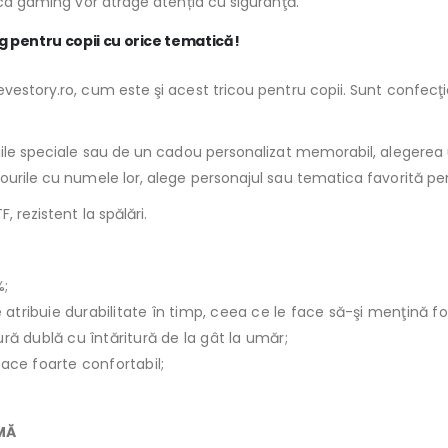
tica gaming vor atrage atenția cu siguranţă.
g pentru copii cu orice tematică!
vestory.ro, cum este şi acest tricou pentru copii. Sunt confecţio
ziile speciale sau de un cadou personalizat memorabil, alegerea 
courile cu numele lor, alege personajul sau tematica favorită pe
, rezistent la spălări.
%;
le atribuie durabilitate în timp, ceea ce le face să-şi menţină f
ură dublă cu întăritură de la gât la umăr;
face foarte confortabil;
IMĂ