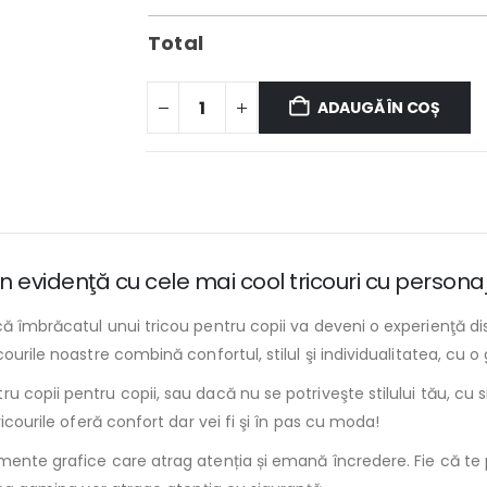
Total
ADAUGĂ ÎN COȘ
 în evidenţă cu cele mai cool tricouri cu persona
ă îmbrăcatul unui tricou pentru copii va deveni o experienţă dist
urile noastre combină confortul, stilul şi individualitatea, cu o g
 copii pentru copii, sau dacă nu se potriveşte stilului tău, cu s
icourile oferă confort dar vei fi şi în pas cu moda!
ente grafice care atrag atenția și emană încredere. Fie că te pli