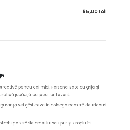
65,00
lei
je
ractivă pentru cei mici. Personalizate cu grijă şi
rafică jucăuşă cu jocul lor favorit.
iguranţă vei găsi ceva în colecţia noastră de tricouri
mbi pe străzile orașului sau pur și simplu îți