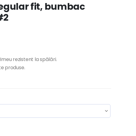
 regular fit, bumbac
#2
meu rezistent la spălări.
lte produse.