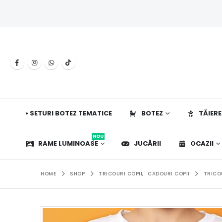
• SETURI BOTEZ TEMATICE
BOTEZ
TĂIERE
NOU
RAME LUMINOASE
JUCĂRII
OCAZII
HOME
SHOP
TRICOURI COPII
,
CADOURI COPII
TRICO