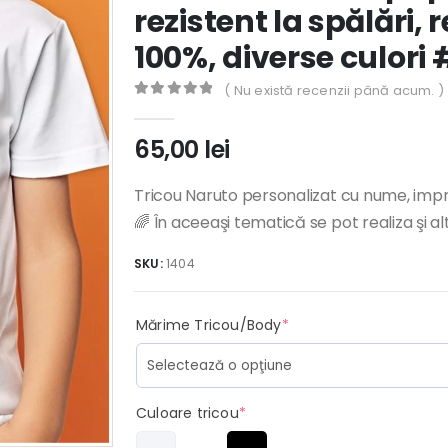
rezistent la spălări,
100%, diverse culori 
( Nu există recenzii până acum. )
0
out of 5
65,00
lei
Tricou Naruto personalizat cu nume, impri
🌈 În aceeaşi tematică se pot realiza şi a
SKU:
1404
(required)
Mărime Tricou/Body
*
(required)
Culoare tricou
*