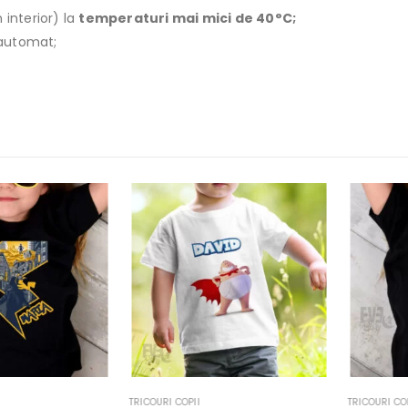
 interior) la
temperaturi mai mici de 40°C;
r automat;
TRICOURI COPII
TRICOURI COPII