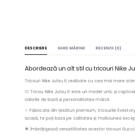
DESCRIERE
GHID MĂRIMI
RECENZII (0)
Abordează un alt stil cu tricouri Nike 
Tricouri Nike Jutsu It realizate cu cea mai mare aten
👕 Tricou Nike Jutsu It este un model unic și captiva
valorile de bază și personalitatea mărcii.
✨ Fabricate din țesături premium, tricourile Evestory.r
acasă, te poți baza pe calitatea și moliciunea excepț
🌟 Îmbrățişează versatilitatea acestor tricouri Gucci 