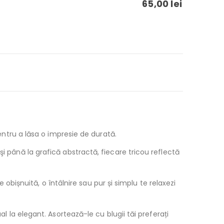
65,00
lei
pentru a lăsa o impresie de durată.
şi până la grafică abstractă, fiecare tricou reflectă
e obișnuită, o întâlnire sau pur și simplu te relaxezi
al la elegant. Asortează-le cu blugii tăi preferați