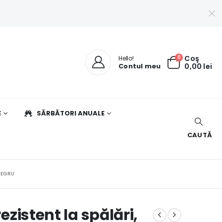
0
Coş
Hello!
Contul meu
0,00
lei
E
SĂRBĂTORI ANUALE
CAUTĂ
NEGRU
rezistent la spălări,