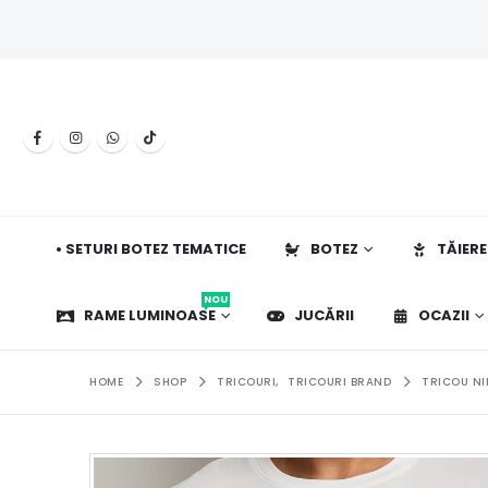
• SETURI BOTEZ TEMATICE
BOTEZ
TĂIERE
NOU
RAME LUMINOASE
JUCĂRII
OCAZII
HOME
SHOP
TRICOURI
,
TRICOURI BRAND
TRICOU NI