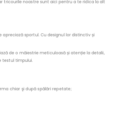
tricourile noastre sunt aici pentru a te ridica la alt
 apreciază sportul. Cu designul lor distinctiv și
ză de o măiestrie meticuloasă și atenție la detalii,
 testul timpului.
orma chiar şi după spălări repetate;