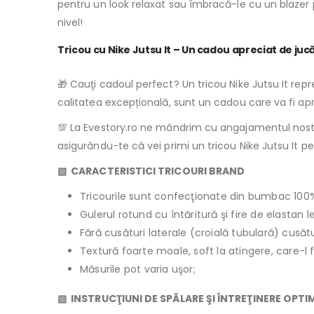
pentru un look relaxat sau îmbracă-le cu un blazer pen
nivel!
Tricou cu Nike Jutsu It – Un cadou apreciat de juc
🎁 Cauţi cadoul perfect? Un tricou Nike Jutsu It repre
calitatea excepțională, sunt un cadou care va fi apr
💯 La Evestory.ro ne mândrim cu angajamentul nostru 
asigurându-te că vei primi un tricou Nike Jutsu It p
▧ CARACTERISTICI TRICOURI BRAND
Tricourile sunt confecţionate din bumbac 100
Gulerul rotund cu întăritură şi fire de elastan 
Fără cusături laterale (croială tubulară) cusăt
Textură foarte moale, soft la atingere, care-l 
Măsurile pot varia uşor;
▧ INSTRUCŢIUNI DE SPĂLARE ŞI ÎNTREŢINERE OPTI