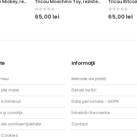
Tricouri Moschino Mickey, rezistente la spălări, bumbac 100%, Regular Fit, culoare alb/negru
Tricou Moschino Toy, rezistent la spălări, bumbac 100%, Unisex, Regular fit, culoare alb/negru
0
out of 5
0
out of 5
65,00
lei
65,00
lei
te
Informaţii
 meu
Metode de plată
ile mele
Detalii livrări
i schimburi
Date personale - GDPR
 şi condiţii
Întrebări frecvente
a de confidenţialitate
Contact
a Cookies