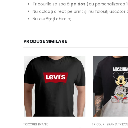
Tricourile se spală
pe dos
(cu personalizarea î
Nu călcaţi direct pe print şi nu folosiţi uscăto
Nu curăţaţi chimic;
PRODUSE SIMILARE
TRICOURI BRAND
TRICOURI BRAND
,
TRICO