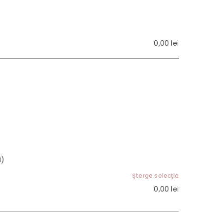
0,00
lei
i)
Şterge selecţia
0,00
lei