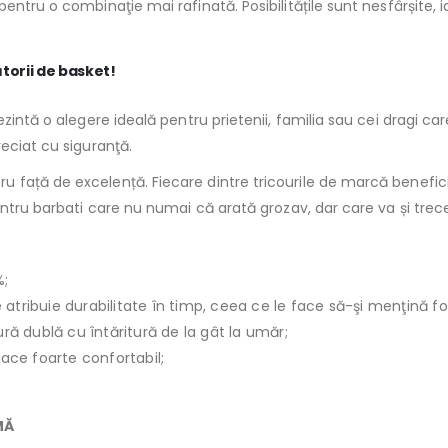
tru o combinaţie mai rafinată. Posibilitățile sunt nesfârșite, iar 
ătorii de basket!
zintă o alegere ideală pentru prietenii, familia sau cei dragi care
eciat cu siguranţă.
față de excelență. Fiecare dintre tricourile de marcă beneficia
entru barbati care nu numai că arată grozav, dar care va și trece
%;
le atribuie durabilitate în timp, ceea ce le face să-şi menţină f
ură dublă cu întăritură de la gât la umăr;
face foarte confortabil;
MĂ