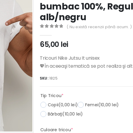
bumbac 100%, Regula
alb/negru
( Nu există recenzii până acum. )
0
out of 5
65,00
lei
Tricouri Nike Jutsu It unisex
💖În aceeaşi tematică se pot realiza şi al
SKU:
1825
(required)
Tip Tricou
*
Copii
(0,00 lei)
Femei
(10,00 lei)
Bărbaţi
(10,00 lei)
(required)
Culoare tricou
*