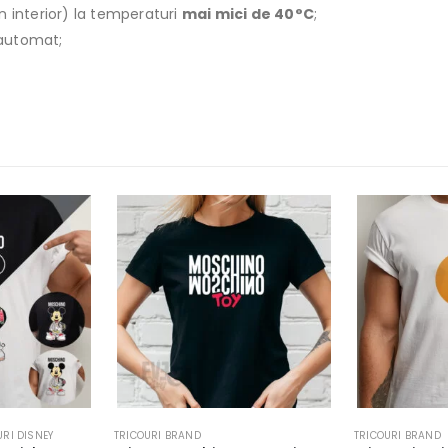
n interior) la temperaturi
mai mici de 40°C
;
r automat;
URI DISNEY
TRICOURI BRAND
TRICOURI BRAND