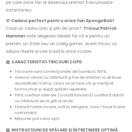
pe care orice fan al desenului animat îl recunoaște
instantaneu.
🎁
Cadoul perfect pentru orice fan SpongeBob!
Cauți un cadou unic și plin de umor?
Tricoul Patrick
Hammer
este alegerea ideală! Fie că e pentru un
prieten, un frate sau un coleg gamer, acest tricou va
aduce râsete și voie bună la orice ocazie.
▧ CARACTERISTICI TRICOURI COPII:
Tricourile sunt confecţionate din bumbac 100%;
Gulerul rotund cu întăritură şi fire de elastan le atribuie
durabilitate în timp, ceea ce le face să-şi menţină
forma chiar şi după spălări repetate;
Fără cusături laterale (croială tubulară) cusătură dublă
cu întăritură de la gât la umăr;
Textură foarte moale, soft la atingere, care-l face foarte
confortabil;
Măsurile pot varia uşor;
▧ INSTRUCŢIUNI DE SPĂLARE ŞI ÎNTREŢINERE OPTIMĂ