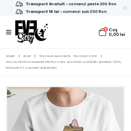
Transport Gratuit
• comenzi peste 300 Ron
Transport 16 lei
• comenzi sub 300 Ron
0
Coş
0,00
lei
HOME
SHOP
TRICOURI AMUZANTE
,
TRICOURI COPII
TRICOU PATRICK HAMMER PENTRU COPII, REZISTENT LA SPĂLĂRI, BUMBAC 100%,
REGULAR FIT, CULOARE ALB/NEGRU