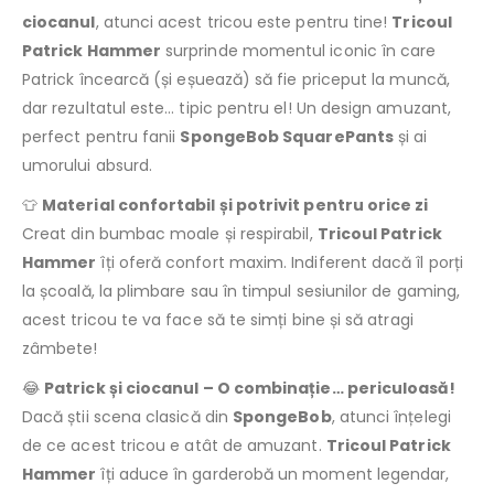
ciocanul
, atunci acest tricou este pentru tine!
Tricoul
Patrick Hammer
surprinde momentul iconic în care
Patrick încearcă (și eșuează) să fie priceput la muncă,
dar rezultatul este… tipic pentru el! Un design amuzant,
perfect pentru fanii
SpongeBob SquarePants
și ai
umorului absurd.
👕
Material confortabil și potrivit pentru orice zi
Creat din bumbac moale și respirabil,
Tricoul Patrick
Hammer
îți oferă confort maxim. Indiferent dacă îl porți
la școală, la plimbare sau în timpul sesiunilor de gaming,
acest tricou te va face să te simți bine și să atragi
zâmbete!
😂
Patrick și ciocanul – O combinație… periculoasă!
Dacă știi scena clasică din
SpongeBob
, atunci înțelegi
de ce acest tricou e atât de amuzant.
Tricoul Patrick
Hammer
îți aduce în garderobă un moment legendar,