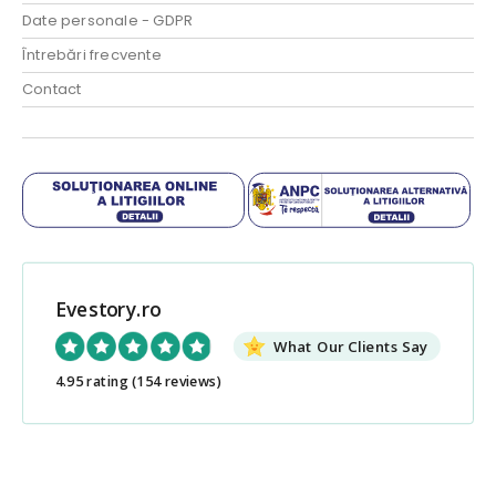
Date personale - GDPR
Întrebări frecvente
Contact
Evestory.ro
What Our Clients Say
4.95 rating
(154 reviews)