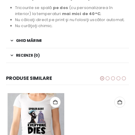
Tricourile se spală
pe dos
(cu personalizarea în
interior) la temperaturi
mai mici de 40°C
;
Nu călcaţi direct pe print şi nu folosiţi uscător automat;
Nu curăţaţi chimic;
GHID MĂRIMI
RECENZII (0)
PRODUSE SIMILARE