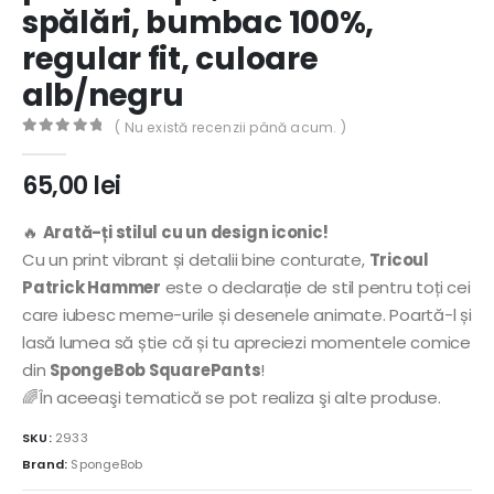
spălări, bumbac 100%,
regular fit, culoare
alb/negru
( Nu există recenzii până acum. )
0
out of 5
65,00
lei
🔥
Arată-ți stilul cu un design iconic!
Cu un print vibrant și detalii bine conturate,
Tricoul
Patrick Hammer
este o declarație de stil pentru toți cei
care iubesc meme-urile și desenele animate. Poartă-l și
lasă lumea să știe că și tu apreciezi momentele comice
din
SpongeBob SquarePants
!
🌈În aceeaşi tematică se pot realiza şi alte produse.
SKU:
2933
Brand:
SpongeBob