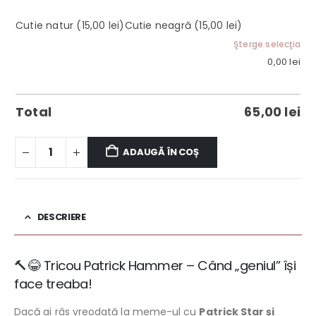
Cutie natur
(15,00 lei)
Cutie neagră
(15,00 lei)
Şterge selecţia
0,00
lei
Total
65,00
lei
ADAUGĂ ÎN COȘ
DESCRIERE
🔨😂 Tricou Patrick Hammer – Când „geniul” își
face treaba!
Dacă ai râs vreodată la meme-ul cu
Patrick Star și