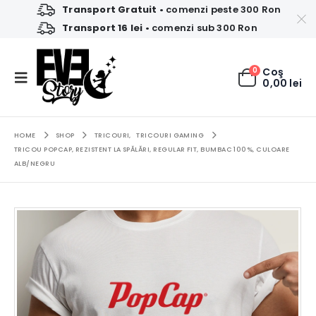
Transport Gratuit
• comenzi peste 300 Ron
Transport 16 lei
• comenzi sub 300 Ron
0
Coş
0,00
lei
HOME
SHOP
TRICOURI
,
TRICOURI GAMING
TRICOU POPCAP, REZISTENT LA SPĂLĂRI, REGULAR FIT, BUMBAC 100%, CULOARE
ALB/NEGRU