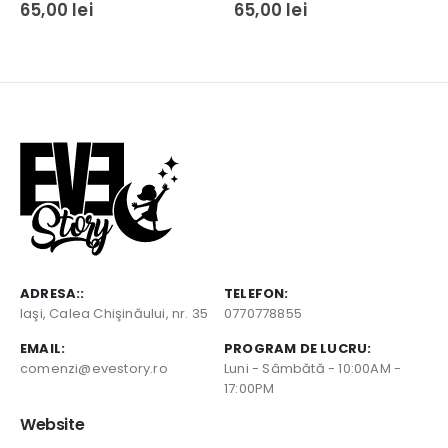
0
out of 5
0
out of 5
65,00
lei
65,00
lei
ADRESA::
TELEFON:
Iaşi, Calea Chişinăului, nr. 35
0770778855
EMAIL:
PROGRAM DE LUCRU:
comenzi@evestory.ro
Luni - Sâmbătă - 10:00AM -
17:00PM
Website