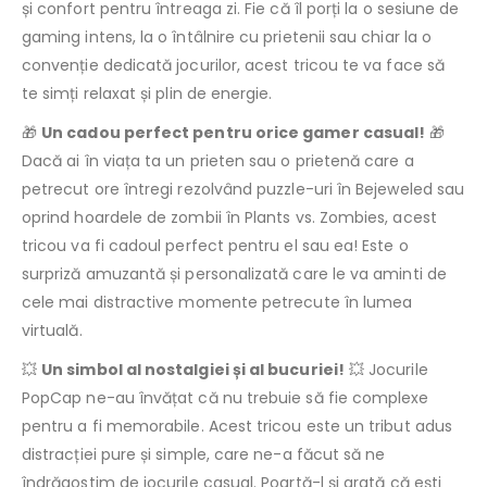
și confort pentru întreaga zi. Fie că îl porți la o sesiune de
gaming intens, la o întâlnire cu prietenii sau chiar la o
convenție dedicată jocurilor, acest tricou te va face să
te simți relaxat și plin de energie.
🎁
Un cadou perfect pentru orice gamer casual!
🎁
Dacă ai în viața ta un prieten sau o prietenă care a
petrecut ore întregi rezolvând puzzle-uri în Bejeweled sau
oprind hoardele de zombii în Plants vs. Zombies, acest
tricou va fi cadoul perfect pentru el sau ea! Este o
surpriză amuzantă și personalizată care le va aminti de
cele mai distractive momente petrecute în lumea
virtuală.
💥
Un simbol al nostalgiei și al bucuriei!
💥 Jocurile
PopCap ne-au învățat că nu trebuie să fie complexe
pentru a fi memorabile. Acest tricou este un tribut adus
distracției pure și simple, care ne-a făcut să ne
îndrăgostim de jocurile casual. Poartă-l și arată că ești