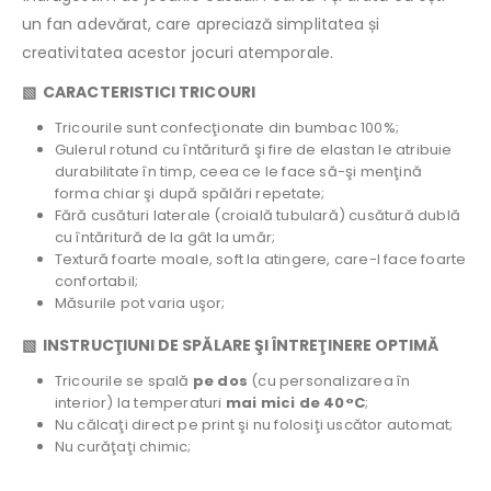
un fan adevărat, care apreciază simplitatea și
creativitatea acestor jocuri atemporale.
▧ CARACTERISTICI TRICOURI
Tricourile sunt confecţionate din bumbac 100%;
Gulerul rotund cu întăritură şi fire de elastan le atribuie
durabilitate în timp, ceea ce le face să-şi menţină
forma chiar şi după spălări repetate;
Fără cusături laterale (croială tubulară) cusătură dublă
cu întăritură de la gât la umăr;
Textură foarte moale, soft la atingere, care-l face foarte
confortabil;
Măsurile pot varia uşor;
▧ INSTRUCŢIUNI DE SPĂLARE ŞI ÎNTREŢINERE OPTIMĂ
Tricourile se spală
pe dos
(cu personalizarea în
interior) la temperaturi
mai mici de 40°C
;
Nu călcaţi direct pe print şi nu folosiţi uscător automat;
Nu curăţaţi chimic;