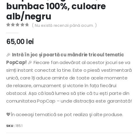
bumbac 100%, culoare
alb/negru
( Nu există recenzii până acum. )
0
out of 5
65,00
lei
🎉
Intră în joc și poartă cu mândrie tricoul tematic
PopCap!
🎉 Fiecare fan adevărat al acestor jocuri se va
simți instant conectat la tine. Este o piesă vestimentară
unică, care îți aduce aminte de toate acele momente
de relaxare, amuzament și victorie în fața fiecărui
obstacol. Așa că lasă lumea să știe că tu ești parte din
comunitatea PopCap – unde distracția este garantată!
💖În aceeaşi tematică se pot realiza şi alte produse.
SKU:
1851