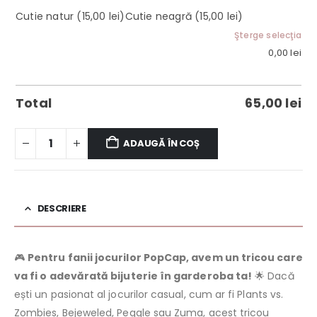
Cutie natur
(15,00 lei)
Cutie neagră
(15,00 lei)
Şterge selecţia
0,00
lei
Total
65,00
lei
ADAUGĂ ÎN COȘ
DESCRIERE
🎮
Pentru fanii jocurilor PopCap, avem un tricou care
va fi o adevărată bijuterie în garderoba ta!
🌟 Dacă
ești un pasionat al jocurilor casual, cum ar fi Plants vs.
Zombies, Bejeweled, Peggle sau Zuma, acest tricou