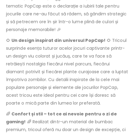
tematic PopCap este o declarație a iubirii tale pentru
jocurile care ne-au făcut să râdem, să gândim strategic
și să petrecem ore în șir într-o lume plină de culori și
personaje memorabile! 🎉
🌻
Un design inspirat din universul PopCap!
🌻 Tricoul
surprinde esența tuturor acelor jocuri captivante printr-
un design viu colorat și jucăuș, care te va face să
retrăiești nostalgia fiecărui nivel parcurs, fiecărui
diamant potrivit și fiecărei plante curajoase care a luptat
împotriva zombilor. Cu detalii inspirate de la cele mai
populare personaje și elemente ale jocurilor PopCap,
acest tricou este ideal pentru cei care își doresc să
poarte o mică parte din lumea lor preferată.
🌈
Confort și stil – tot ce ai nevoie pentru o zi de
gaming!
🌈 Realizat dintr-un material de bumbac
premium, tricoul oferă nu doar un design de excepție, ci