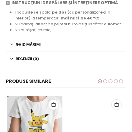
▧ INSTRUCŢIUNI DE SPĂLARE ŞI ÎNTREŢINERE OPTIMĂ
Tricourile se spală
pe dos
(cu personalizarea în
interior) la temperaturi
mai mici de 40°C
;
Nu călcaţi direct pe print şi nu folosiţi uscător automat;
Nu curăţaţi chimic;
GHID MĂRIMI
RECENZII (0)
PRODUSE SIMILARE