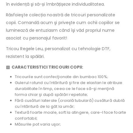
în evidență şi să-și îmbrățișeze individualitatea.
Răsfoieşte colecția noastră de tricouri personalizate
copii. Comandă acum şi priveşte cum ochii copiilor se
luminează de entuziasm când îşi văd propriul nume
asociat cu personajul favorit!
Tricou Regele Leu, personalizat cu tehnologie DTF,
rezistent la spălări.
▧ CARACTERISTICI TRICOURI COPII:
Tricourile sunt confecţionate din bumbac 100%;
Gulerul rotund cu întăritură şi fire de elastan le atribuie
durabilitate în timp, ceea ce le face să-şi menţină
forma chiar şi după spălări repetate;
Fără cusături laterale (croială tubulară) cusătură dublă
cu întăritură de la gât la umăr;
Textură foarte moale, soft la atingere, care-l face foarte
confortabil;
Măsurile pot varia uşor;