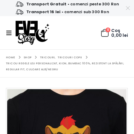
Transport Gratuit
• comenzi peste 300 Ron
Transport 16 lei
• comenzi sub 300 Ron
0
Coş
0,00
lei
HOME
SHOP
TRICOURI
,
TRICOURI COPII
TRICOU REGELE LEU PERSONALIZAT, KION, BUMBAC 100%, REZISTENT LA SPĂLĂRI,
REGULAR FIT, CULOARE ALB/NEGRU