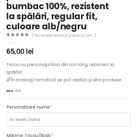
bumbac 100%, rezistent
la spălări, regular fit,
culoare alb/negru
( Nu există recenzii până acum. )
0
out of 5
65,00
lei
Tricou cu personajul Kion din Lion King, rezistent la
spălări!
🌈În aceeaşi tematică se pot realiza şi alte produse.
SKU:
618
(required)
Personalizare nume
*
(required)
Mărime Tricou/Body
*