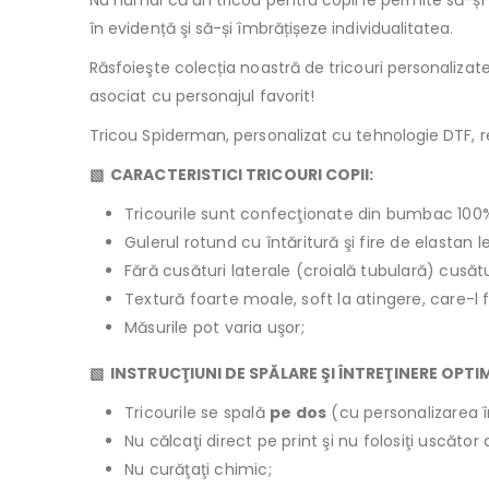
Nu numai că un tricou pentru copii le permite să-și 
în evidență şi să-și îmbrățișeze individualitatea.
Răsfoieşte colecția noastră de tricouri personaliza
asociat cu personajul favorit!
Tricou Spiderman, personalizat cu tehnologie DTF, rez
▧ CARACTERISTICI TRICOURI COPII:
Tricourile sunt confecţionate din bumbac 100
Gulerul rotund cu întăritură şi fire de elastan 
Fără cusături laterale (croială tubulară) cusăt
Textură foarte moale, soft la atingere, care-l 
Măsurile pot varia uşor;
▧ INSTRUCŢIUNI DE SPĂLARE ŞI ÎNTREŢINERE OPTI
Tricourile se spală
pe dos
(cu personalizarea î
Nu călcaţi direct pe print şi nu folosiţi uscăto
Nu curăţaţi chimic;