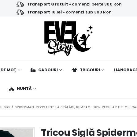
Transport Gratuit
• comenzi peste 300 Ron
Transport 16 lei
• comenzi sub 300 Ron
 DE MOŢ
CADOURI
TRICOURI
HANORAC
NUNTĂ
U SIGLĂ SPIDERMAN, REZISTENT LA SPĂLĂRI, BUMBAC 100%, REGULAR FIT, CULO
Tricou Siglă Spiderma