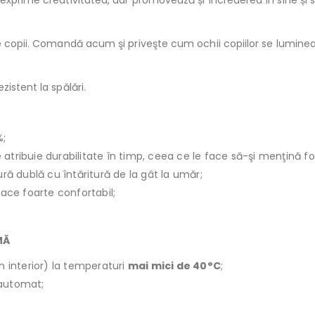
exprime creativitatea, dar promovează și încrederea în sine și s
te copii. Comandă acum şi priveşte cum ochii copiilor se lumin
istent la spălări.
%;
le atribuie durabilitate în timp, ceea ce le face să-şi menţină f
ură dublă cu întăritură de la gât la umăr;
face foarte confortabil;
MĂ
n interior) la temperaturi
mai mici de 40°C
;
r automat;