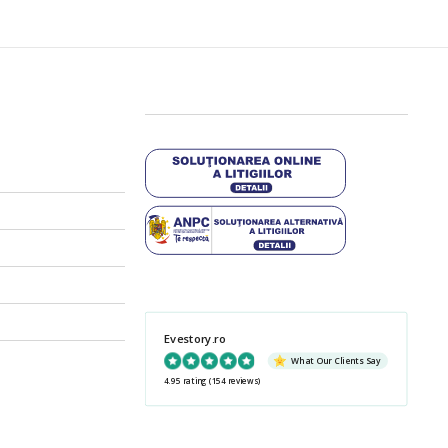
Evestory.ro
What Our Clients Say
4.95 rating
(154 reviews)