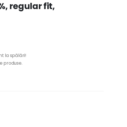
 regular fit,
t la spălări!
te produse.