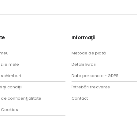
te
Informaţii
 meu
Metode de plată
ile mele
Detalii livrări
i schimburi
Date personale - GDPR
 şi condiţii
Întrebări frecvente
a de confidenţialitate
Contact
a Cookies