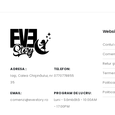
Websi
Contul
Comenz
Retur ş
ADRESA::
TELEFON:
Termeni
Iaşi, Calea Chişinăului, nr.
0770778855
35
Politic
Politic
EMAIL:
PROGRAM DE LUCRU:
comenzi@evestory.ro
Luni - Sâmbătă - 10:00AM
- 17:00PM