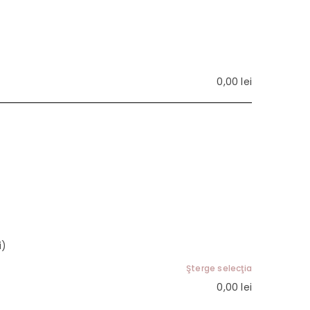
0,00
lei
i)
Şterge selecţia
0,00
lei