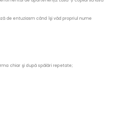
entimentul de apartenență. Lasă-ți copilul să iasă
ează de entuziasm când îşi văd propriul nume
orma chiar şi după spălări repetate;