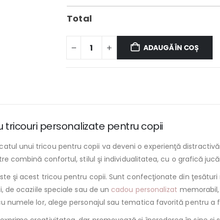
Total
ADAUGĂ ÎN COȘ
u tricouri personalizate pentru copii
tul unui tricou pentru copii va deveni o experienţă distractivă 
tre combină confortul, stilul şi individualitatea, cu o grafică juc
ste şi acest tricou pentru copii. Sunt confecţionate din ţesături 
zi, de ocaziile speciale sau de un
cadou personalizat
memorabil, 
 cu numele lor, alege personajul sau tematica favorită pentru a 