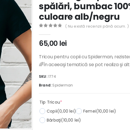
spălări, bumbac 100%,
culoare alb/negru
( Nu există recenzii până acum. )
0
out of 5
65,00
lei
Tricou pentru copii cu Spiderman, rezisten
🌈În aceeaşi tematică se pot realiza şi al
SKU:
1774
Brand:
Spiderman
(required)
Tip Tricou
*
Copii
(0,00 lei)
Femei
(10,00 lei)
Bărbaţi
(10,00 lei)