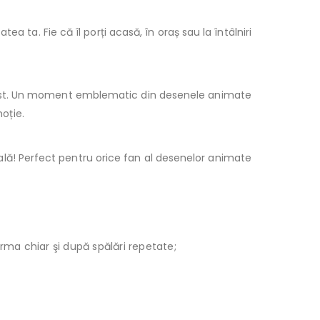
ea ta. Fie că îl porți acasă, în oraș sau la întâlniri
trist. Un moment emblematic din desenele animate
oție.
lă! Perfect pentru orice fan al desenelor animate
orma chiar şi după spălări repetate;