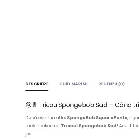
DESCRIERE
GHID MĂRIMI
RECENZII (0)
😢🍍 Tricou Spongebob Sad – Când tri
Dacă ești fan al lui
SpongeBob SquarePants
, sig
melancolice cu
Tricoul Spongebob Sad
! Acest tr
jos.