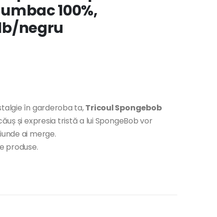
, bumbac 100%,
alb/negru
stalgie în garderoba ta,
Tricoul Spongebob
căuș și expresia tristă a lui SpongeBob vor
riunde ai merge.
te produse.