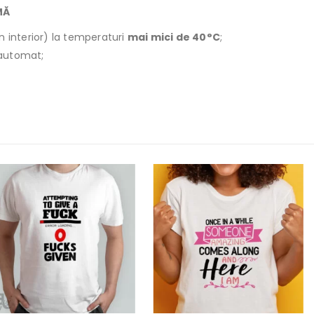
MĂ
n interior) la temperaturi
mai mici de 40°C
;
r automat;