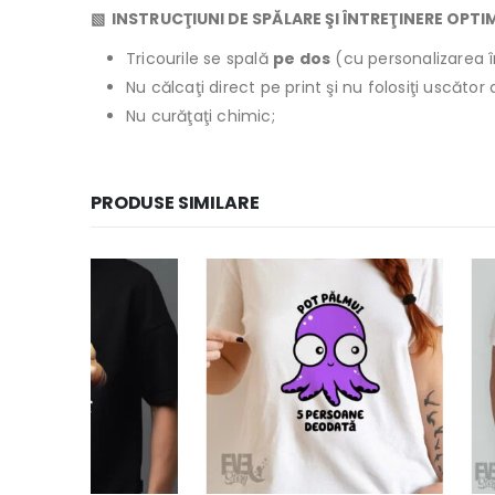
▧ INSTRUCŢIUNI DE SPĂLARE ŞI ÎNTREŢINERE OPTI
Tricourile se spală
pe dos
(cu personalizarea î
Nu călcaţi direct pe print şi nu folosiţi uscăto
Nu curăţaţi chimic;
PRODUSE SIMILARE