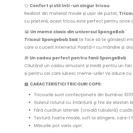
👕
Confort și stil într-un singur tricou
Realizat din material moale și ușor de purtat,
Trico
cu prietenii, acest tricou este perfect pentru orice 
😭
Un meme clasic din universul SpongeBob
Tricoul Spongebob Sad
te face să te gândești im
care a cucerit internetul. Poartă-l cu mândrie și ara
🎁
Un cadou perfect pentru fanii SpongeBob
Căutând un cadou amuzant și inedit pentru un fan a
și pentru cei care iubesc meme-urile! Va aduce cu s
▧ CARACTERISTICI TRICOURI COPII:
Tricourile sunt confecţionate din bumbac 100
Gulerul rotund cu întăritură şi fire de elastan 
Fără cusături laterale (croială tubulară) cusăt
Textură foarte moale, soft la atingere, care-l 
Măsurile pot varia uşor;