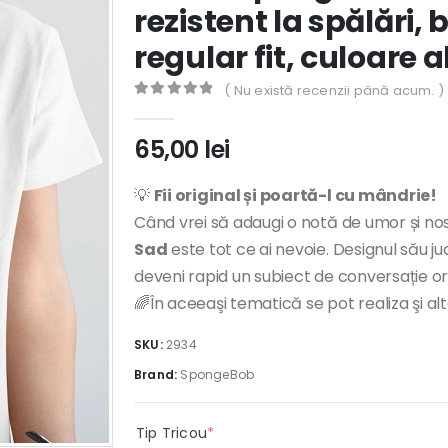
rezistent la spălări
regular fit, culoare 
( Nu există recenzii până acum. )
0
out of 5
65,00
lei
💡
Fii original și poartă-l cu mândrie!
Când vrei să adaugi o notă de umor și no
Sad
este tot ce ai nevoie. Designul său ju
deveni rapid un subiect de conversație o
🌈În aceeaşi tematică se pot realiza şi al
SKU:
2934
Brand:
SpongeBob
(required)
Tip Tricou
*