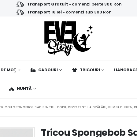
Transport Gratuit
• comenzi peste 300 Ron
Transport 16 lei
• comenzi sub 300 Ron
 DE MOŢ
CADOURI
TRICOURI
HANORAC
NUNTĂ
TRICOU SPONGEBOB SAD PENTRU COPII, REZISTENT LA SPĂLĂRI, BUMBAC 100%, R
Tricou Spongebob Sa