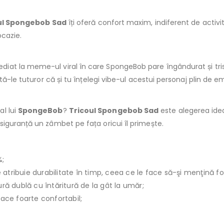
ul Spongebob Sad
îți oferă confort maxim, indiferent de activitat
ocazie.
ediat la meme-ul viral în care SpongeBob pare îngândurat și 
tă-le tuturor că și tu înțelegi vibe-ul acestui personaj plin de em
l lui
SpongeBob
?
Tricoul Spongebob Sad
este alegerea idea
iguranță un zâmbet pe fața oricui îl primește.
%;
le atribuie durabilitate în timp, ceea ce le face să-şi menţină f
ură dublă cu întăritură de la gât la umăr;
face foarte confortabil;