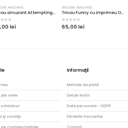
TRICOURI AMUZANTE
TRICOURI AMUZAN
Tricou amuzant Attempting To Give A Fuck, rezistent la spălări, regular fit, bumbac 100%, culoare alb
Tricou Funny cu imprimeu Once In A While Someone Amazing Comes Along And Here I Am, bumbac 100%
0
out of 5
5.00
out of
65,00
lei
65,00
lei
te
Informaţii
 meu
Metode de plată
ile mele
Detalii livrări
i schimburi
Date personale - GDPR
 şi condiţii
Întrebări frecvente
a de confidenţialitate
Contact