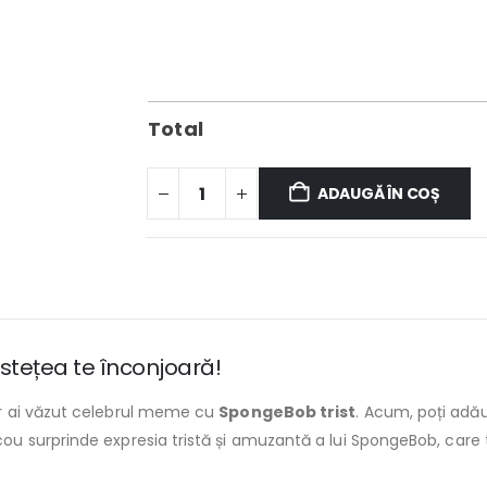
Total
ADAUGĂ ÎN COȘ
stețea te înconjoară!
ur ai văzut celebrul meme cu
SpongeBob trist
. Acum, poți adă
icou surprinde expresia tristă și amuzantă a lui SpongeBob, care t