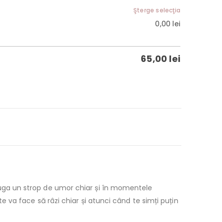
Şterge selecţia
0,00
lei
65,00
lei
uga un strop de umor chiar și în momentele
e va face să râzi chiar și atunci când te simți puțin