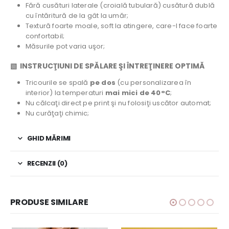
Fără cusături laterale (croială tubulară) cusătură dublă
cu întăritură de la gât la umăr;
Textură foarte moale, soft la atingere, care-l face foarte
confortabil;
Măsurile pot varia uşor;
▧ INSTRUCŢIUNI DE SPĂLARE ŞI ÎNTREŢINERE OPTIMĂ
Tricourile se spală
pe dos
(cu personalizarea în
interior) la temperaturi
mai mici de 40°C
;
Nu călcaţi direct pe print şi nu folosiţi uscător automat;
Nu curăţaţi chimic;
GHID MĂRIMI
RECENZII (0)
PRODUSE SIMILARE