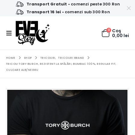
Transport Gratuit
• comenzi peste 300 Ron
Transport 16 lei
• comenzi sub 300 Ron
0
Coş
0,00
lei
HOME
SHOP
TRICOURI
,
TRICOURI BRAND
TRICOU TORY BURCH, REZISTENT LA SPĂLĂRI, BUMBAC 100%, REGULAR FIT,
CULOARE ALB/NEGRU