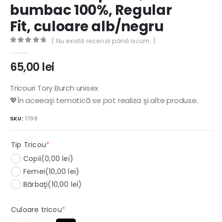
bumbac 100%, Regular
Fit, culoare alb/negru
( Nu există recenzii până acum. )
0
out of 5
65,00
lei
Tricouri Tory Burch unisex
💖În aceeaşi tematică se pot realiza şi alte produse.
SKU:
1798
(required)
Tip Tricou
*
Copii
(0,00 lei)
Femei
(10,00 lei)
Bărbaţi
(10,00 lei)
(required)
Culoare tricou
*