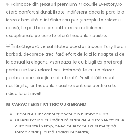
✨ Fabricate din țesături premium, tricourile Evestory.ro
oferă confort și durabilitate. Indiferent dacă le porți la o
ieșire obișnuită, o întâlnire sau pur și simplu te relaxezi
acasă, te poți baza pe calitatea și moliciunea
excepționale pe care le oferă tricourile noastre.
🌟 Îmbrățişează versatilitatea acestor tricouri Tory Burch
barbati, deoarece trec fără efort de la zi la noapte și de
la casual la elegant. Asortează-le cu blugii tăi preferați
pentru un look relaxat sau îmbracă-le cu un blazer
pentru o combinaţie mai rafinată. Posibilitățile sunt
nesfârșite, iar tricourile noastre sunt aici pentru a te
ridica la alt nivel!
▧ CARACTERISTICI TRICOURI BRAND
Tricourile sunt confecţionate din bumbac 100%;
Gulerul rotund cu întăritură şi fire de elastan le atribuie
durabilitate în timp, ceea ce le face să-şi menţină
forma chiar şi după spălări repetate;