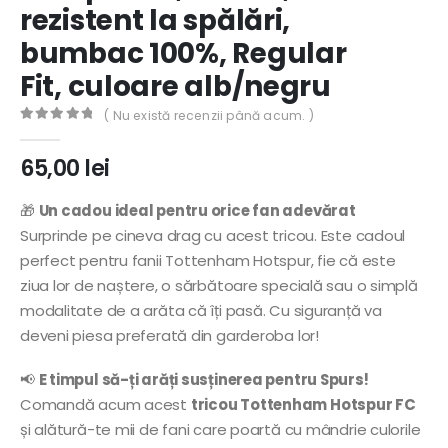
rezistent la spălări,
bumbac 100%, Regular
Fit, culoare alb/negru
( Nu există recenzii până acum. )
0
out of 5
65,00
lei
🎁
Un cadou ideal pentru orice fan adevărat
Surprinde pe cineva drag cu acest tricou. Este cadoul
perfect pentru fanii Tottenham Hotspur, fie că este
ziua lor de naștere, o sărbătoare specială sau o simplă
modalitate de a arăta că îți pasă. Cu siguranță va
deveni piesa preferată din garderoba lor!
📢
E timpul să-ți arăți susținerea pentru Spurs!
Comandă acum acest
tricou Tottenham Hotspur FC
și alătură-te mii de fani care poartă cu mândrie culorile