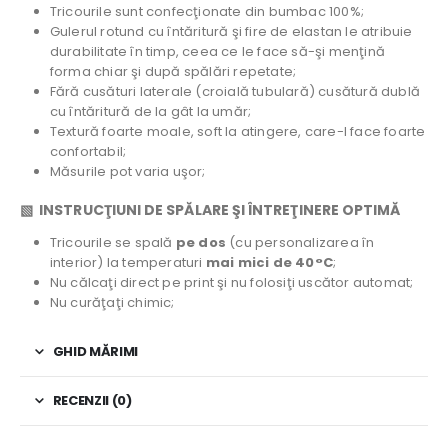
Tricourile sunt confecţionate din bumbac 100%;
Gulerul rotund cu întăritură şi fire de elastan le atribuie
durabilitate în timp, ceea ce le face să-şi menţină
forma chiar şi după spălări repetate;
Fără cusături laterale (croială tubulară) cusătură dublă
cu întăritură de la gât la umăr;
Textură foarte moale, soft la atingere, care-l face foarte
confortabil;
Măsurile pot varia uşor;
▧ INSTRUCŢIUNI DE SPĂLARE ŞI ÎNTREŢINERE OPTIMĂ
Tricourile se spală
pe dos
(cu personalizarea în
interior) la temperaturi
mai mici de 40°C
;
Nu călcaţi direct pe print şi nu folosiţi uscător automat;
Nu curăţaţi chimic;
GHID MĂRIMI
RECENZII (0)