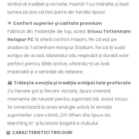
simbol al tradiției și victoriei. Poartă-l cu mândrie și lasă
lumea să știe că faci parte din familia Spurs!
🌟
Confort superior și calitate premium
Fabricat din materiale de top, acest
tricou Tottenham
Hotspur FC
îți oferă confort maxim, fie că ești pe
stadion la Tottenham Hotspur Stadium, fie că îți susții
echipa de acasă. Materialul său respirabil și durabil este
perfect pentru zilele active, oferindu-ți un look
impecabil și o senzație de relaxare.
🏟️
Trăiește emoția și tradiția echipei tale preferate
Cu fiecare gol și fiecare victorie, Spurs creează
momente de neuitat pentru suporterii săi. Acest tricou
te conectează la acea energie unică, la emoția
suporterilor care cântă „Oh When the Spurs Go
Marching In” și la istoria bogată a clubului.
▧ CARACTERISTICI TRICOURI