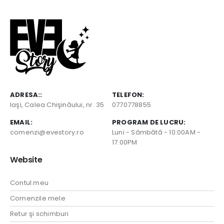
ADRESA::
TELEFON:
Iaşi, Calea Chişinăului, nr. 35
0770778855
EMAIL:
PROGRAM DE LUCRU:
comenzi@evestory.ro
Luni - Sâmbătă - 10:00AM -
17:00PM
Website
Contul meu
Comenzile mele
Retur şi schimburi