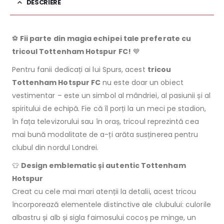
DESCRIERE
⚽
Fii parte din magia echipei tale preferate cu
tricoul Tottenham Hotspur FC!
💙
Pentru fanii dedicați ai lui Spurs, acest
tricou
Tottenham Hotspur FC
nu este doar un obiect
vestimentar – este un simbol al mândriei, al pasiunii și al
spiritului de echipă. Fie că îl porți la un meci pe stadion,
în fața televizorului sau în oraș, tricoul reprezintă cea
mai bună modalitate de a-ți arăta susținerea pentru
clubul din nordul Londrei.
👕
Design emblematic și autentic Tottenham
Hotspur
Creat cu cele mai mari atenții la detalii, acest tricou
încorporează elementele distinctive ale clubului: culorile
albastru și alb și sigla faimosului cocoș pe minge, un