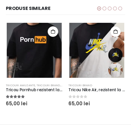
PRODUSE SIMILARE
TRICOURI AMUZANTE
,
TRICOURI BRAND
,
TRICOURI CU MESAJ
TRICOURI BRAND
Tricou Pornhub rezistent la spălări, Unisex, bumbac 100%, Regular Fit, culoare alb/negru
Tricou Nike Air, rezistent la spălări, bumbac 100%, regular fit, culoare alb/negru #2
5.00
out of 5
0
out of 5
65,00
lei
65,00
lei