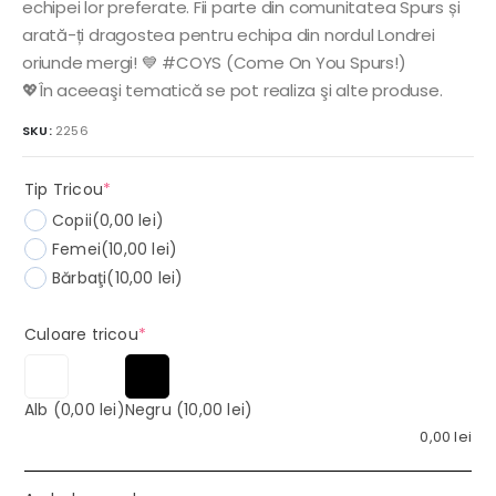
echipei lor preferate. Fii parte din comunitatea Spurs și
arată-ți dragostea pentru echipa din nordul Londrei
oriunde mergi! 💙 #COYS (Come On You Spurs!)
💖În aceeaşi tematică se pot realiza şi alte produse.
SKU:
2256
(required)
Tip Tricou
*
Copii
(0,00 lei)
Femei
(10,00 lei)
Bărbaţi
(10,00 lei)
(required)
Culoare tricou
*
Alb
(0,00 lei)
Negru
(10,00 lei)
0,00
lei