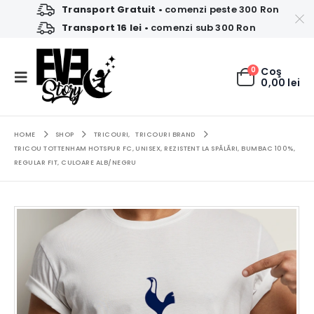
Transport Gratuit
• comenzi peste 300 Ron
Transport 16 lei
• comenzi sub 300 Ron
0
Coş
0,00
lei
HOME
SHOP
TRICOURI
,
TRICOURI BRAND
TRICOU TOTTENHAM HOTSPUR FC, UNISEX, REZISTENT LA SPĂLĂRI, BUMBAC 100%,
REGULAR FIT, CULOARE ALB/NEGRU