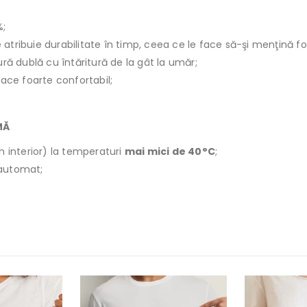
%;
le atribuie durabilitate în timp, ceea ce le face să-şi menţină f
ură dublă cu întăritură de la gât la umăr;
face foarte confortabil;
MĂ
n interior) la temperaturi
mai mici de 40°C
;
r automat;