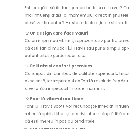
Ești pregătit să îți duci garderoba la un alt nivel? 
mai influenți artiști ai momentului direct în ținutel
piesă vestimentară – este o declarație de stil și ati
👕
Un design care face valuri
Cu un imprimeu vibrant, reprezentativ pentru univ
că ești fan al muzicii lui Travis sau pur și simplu
autenticitate garderobei tale.
✨
Calitate și confort premium
Conceput din bumbac de calitate superioară, tricoul 
excelentă, iar imprimeul de înaltă rezoluție își păst
și vei arăta impecabil în orice moment.
🎶
Poartă vibe-ul unui icon
Fanii lui Travis Scott vor recunoaște imediat influen
reflectă spiritul liber și creativitatea neîngrădită c
că ești mereu în pas cu tendințele.