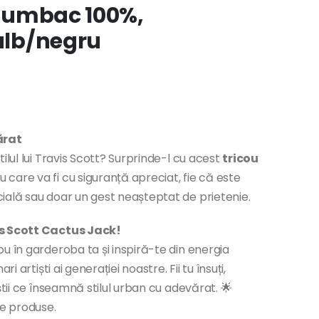
, bumbac 100%,
 alb/negru
ărat
ilul lui Travis Scott? Surprinde-l cu acest
tricou
u care va fi cu siguranță apreciat, fie că este
ială sau doar un gest neașteptat de prietenie.
is Scott Cactus Jack!
u în garderoba ta și inspiră-te din energia
i artiști ai generației noastre. Fii tu însuți,
știi ce înseamnă stilul urban cu adevărat. 🌟
te produse.