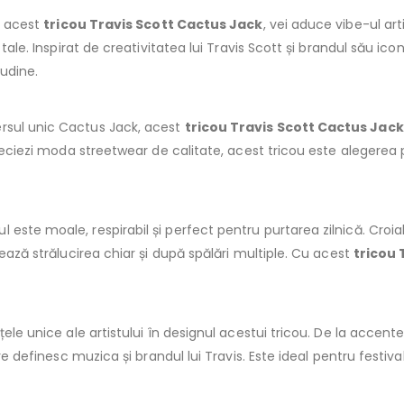
Cu acest
tricou Travis Scott Cactus Jack
, vei aduce vibe-ul art
e tale. Inspirat de creativitatea lui Travis Scott și brandul său 
tudine.
ersul unic Cactus Jack, acest
tricou Travis Scott Cactus Jack
 apreciezi moda streetwear de calitate, acest tricou este aleger
este moale, respirabil și perfect pentru purtarea zilnică. Croial
rează strălucirea chiar și după spălări multiple. Cu acest
tricou 
țele unice ale artistului în designul acestui tricou. De la accent
are definesc muzica și brandul lui Travis. Este ideal pentru festiva