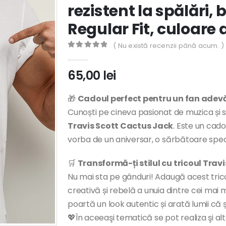
rezistent la spălări
Regular Fit, culoare
( Nu există recenzii până acum. )
0
out of 5
65,00
lei
🎁
Cadoul perfect pentru un fan adev
Cunoști pe cineva pasionat de muzica și st
Travis Scott Cactus Jack
. Este un cado
vorba de un aniversar, o sărbătoare spec
🛒
Transformă-ți stilul cu tricoul Trav
Nu mai sta pe gânduri! Adaugă acest trico
creativă și rebelă a unuia dintre cei mai mar
poartă un look autentic și arată lumii că 
💖În aceeaşi tematică se pot realiza şi al