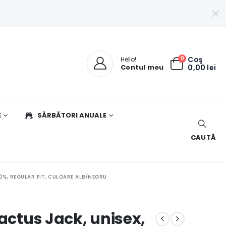
0
Coş
Hello!
Contul meu
0,00
lei
E
SĂRBĂTORI ANUALE
CAUTĂ
0%, REGULAR FIT, CULOARE ALB/NEGRU
Cactus Jack, unisex,