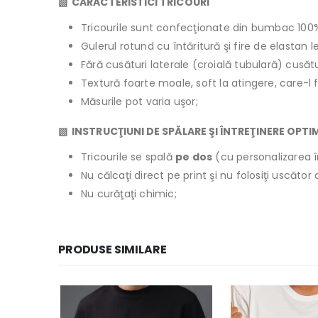
▧ CARACTERISTICI TRICOURI
Tricourile sunt confecţionate din bumbac 100
Gulerul rotund cu întăritură şi fire de elastan 
Fără cusături laterale (croială tubulară) cusăt
Textură foarte moale, soft la atingere, care-l 
Măsurile pot varia uşor;
▧ INSTRUCŢIUNI DE SPĂLARE ŞI ÎNTREŢINERE OPTI
Tricourile se spală
pe dos
(cu personalizarea î
Nu călcaţi direct pe print şi nu folosiţi uscăto
Nu curăţaţi chimic;
PRODUSE SIMILARE