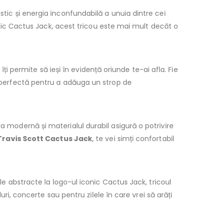
istic și energia inconfundabilă a unuia dintre cei
iconic Cactus Jack, acest tricou este mai mult decât o
îți permite să ieși în evidență oriunde te-ai afla. Fie
ea perfectă pentru a adăuga un strop de
a modernă și materialul durabil asigură o potrivire
Travis Scott Cactus Jack
, te vei simți confortabil
ele abstracte la logo-ul iconic Cactus Jack, tricoul
luri, concerte sau pentru zilele în care vrei să arăți