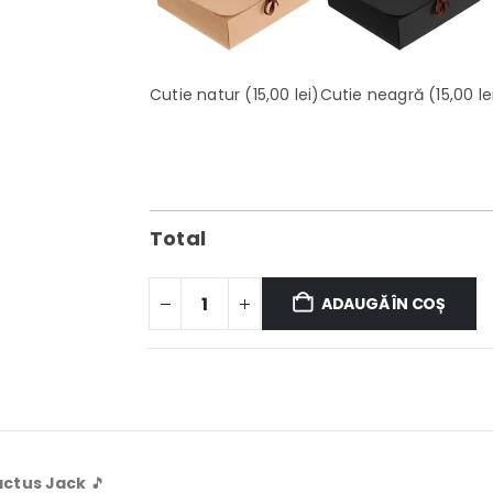
Cutie natur
(15,00 lei)
Cutie neagră
(15,00 le
Total
ADAUGĂ ÎN COȘ
Cactus Jack
🎵