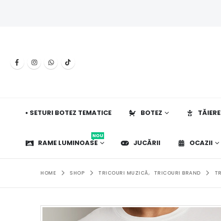
• SETURI BOTEZ TEMATICE
BOTEZ
TĂIERE
NOU
RAME LUMINOASE
JUCĂRII
OCAZII
HOME
SHOP
TRICOURI MUZICĂ
,
TRICOURI BRAND
TR