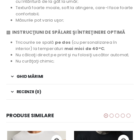
cu întăritură de la gât la umăr;
Textură foarte moale, soft la atingere, care-l face foarte
confortabil;
Măsurile pot varia uşor;
▧ INSTRUCŢIUNI DE SPĂLARE ŞI ÎNTREŢINERE OPTIMĂ
Tricourile se spală
pe dos
(cu personalizarea în
interior) la temperaturi
mai mici de 40°C
;
Nu călcaţi direct pe print şi nu folosiţi uscător automat;
Nu curăţaţi chimic;
GHID MĂRIMI
RECENZII (0)
PRODUSE SIMILARE