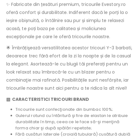
✨ Fabricate din țesături premium, tricourile Evestory.ro
oferă confort și durabilitate. Indiferent dacă le porți la o
ieșire obișnuită, o întâlnire sau pur și simplu te relaxezi
acasă, te poți baza pe calitatea și moliciunea
excepționale pe care le oferă tricourile noastre.
🌟 Îmbrățişează versatilitatea acestor tricouri Y-3 barbati,
deoarece trec fără efort de la zi la noapte și de la casual
la elegant. Asortează-le cu blugii tăi preferați pentru un
look relaxat sau îmbracă-le cu un blazer pentru o
combinaţie mai rafinată. Posibilitățile sunt nesfârșite, iar
tricourile noastre sunt aici pentru a te ridica la alt nivel!
▧ CARACTERISTICI TRICOURI BRAND
Tricourile sunt confecţionate din bumbac 100%;
Gulerul rotund cu întăritură şi fire de elastan le atribuie
durabilitate în timp, ceea ce le face să-şi menţină
forma chiar şi după spălări repetate;
Fără cusături laterale (croială tubulară) cusătură dublă