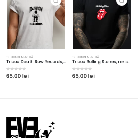
TRICOURI MUZICĂ
TRICOURI MUZICĂ
Tricou Death Row Records, bumbac 100%, regular fit, imprimeu rezistent la spălări, culoare alb/negru
Tricou Rolling Stones, rezistent la spălări, bumbac 100%, Regular Fit
0
out of 5
0
out of 5
65,00
lei
65,00
lei