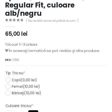
Regular Fit, culoare
alb/negru
( Nu există recenzii până acum. )
0
out of 5
65,00
lei
Tricouri Y-3 unisex
💖În aceeaşi tematică se pot realiza şi alte produse.
SKU:
1795
(required)
Tip Tricou
*
Copii
(0,00 lei)
Femei
(10,00 lei)
Bărbaţi
(10,00 lei)
(required)
Culoare tricou
*