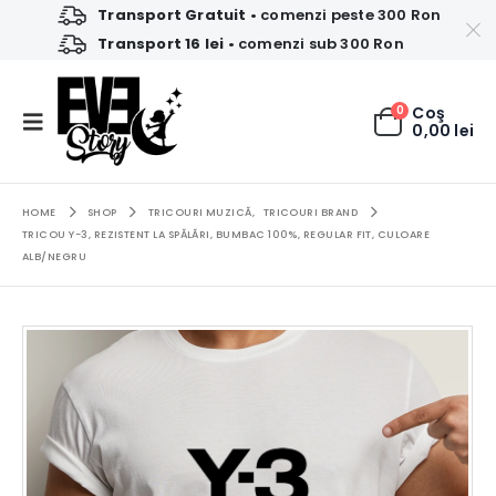
Transport Gratuit
• comenzi peste 300 Ron
Transport 16 lei
• comenzi sub 300 Ron
0
Coş
0,00
lei
HOME
SHOP
TRICOURI MUZICĂ
,
TRICOURI BRAND
TRICOU Y-3, REZISTENT LA SPĂLĂRI, BUMBAC 100%, REGULAR FIT, CULOARE
ALB/NEGRU