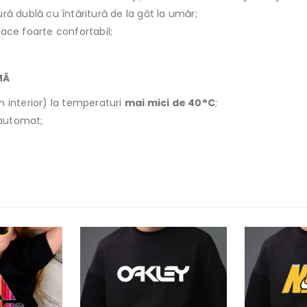
ură dublă cu întăritură de la gât la umăr;
face foarte confortabil;
MĂ
n interior) la temperaturi
mai mici de 40°C
;
r automat;