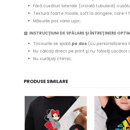
Fără cusături laterale (croială tubulară) cusăt
Textură foarte moale, soft la atingere, care-l 
Măsurile pot varia uşor;
▧ INSTRUCŢIUNI DE SPĂLARE ŞI ÎNTREŢINERE OPTI
Tricourile se spală
pe dos
(cu personalizarea î
Nu călcaţi direct pe print şi nu folosiţi uscăto
Nu curăţaţi chimic;
PRODUSE SIMILARE