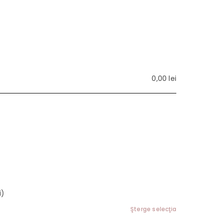
0,00
lei
i)
Şterge selecţia