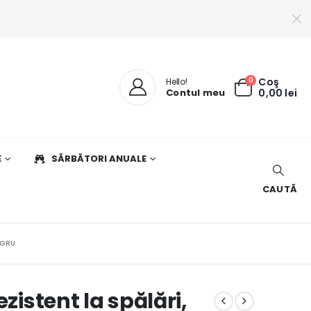
0
Coş
Hello!
Contul meu
0,00
lei
E
SĂRBĂTORI ANUALE
CAUTĂ
EGRU
zistent la spălări,