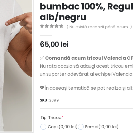
bumbac 100%, Regula
alb/negru
( Nu există recenzii până acum. )
0
out of 5
65,00
lei
✅
Comandă acum tricoul Valencia CF
Nu rata ocazia să adaugi acest tricou embl
un suporter adevărat al echipei Valencia
💖În aceeaşi tematică se pot realiza şi al
SKU:
2099
(required)
Tip Tricou
*
Copii
(0,00 lei)
Femei
(10,00 lei)