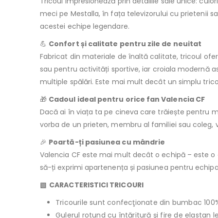
Tricoul impresionează prin detaliile sale unice: culori
meci pe Mestalla, în fața televizorului cu prietenii sa
acestei echipe legendare.
💪
Confort și calitate pentru zile de neuitat
Fabricat din materiale de înaltă calitate, tricoul of
sau pentru activități sportive, iar croiala modernă as
multiple spălări. Este mai mult decât un simplu tric
🎁
Cadoul ideal pentru orice fan Valencia CF
Dacă ai în viața ta pe cineva care trăiește pentru
vorba de un prieten, membru al familiei sau coleg, v
🎉
Poartă-ți pasiunea cu mândrie
Valencia CF este mai mult decât o echipă – este o 
să-ți exprimi apartenența și pasiunea pentru echipa
▧ CARACTERISTICI TRICOURI
Tricourile sunt confecţionate din bumbac 100
Gulerul rotund cu întăritură şi fire de elastan 