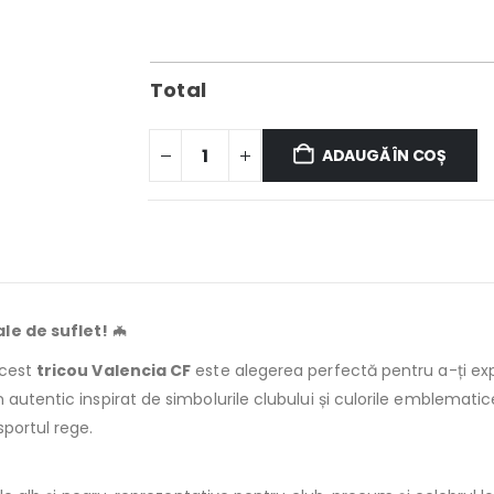
Total
ADAUGĂ ÎN COȘ
ale de suflet!
🦇
acest
tricou Valencia CF
este alegerea perfectă pentru a-ți exp
 autentic inspirat de simbolurile clubului și culorile emblematic
sportul rege.