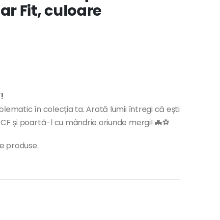
r Fit, culoare
!
ematic în colecția ta. Arată lumii întregi că ești
 CF și poartă-l cu mândrie oriunde mergi! 🦇⚽
te produse.