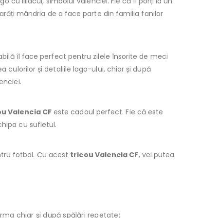
cu liliacul, simbolul Valenciei. Fie că îl porți la un
 arăți mândria de a face parte din familia fanilor
bilă îl face perfect pentru zilele însorite de meci
culorilor și detaliile logo-ului, chiar și după
enciei.
ou Valencia CF
este cadoul perfect. Fie că este
hipa cu sufletul.
tru fotbal. Cu acest
tricou Valencia CF
, vei putea
orma chiar şi după spălări repetate;