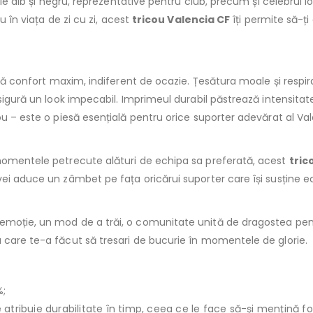
le alb și negru, reprezentative pentru club, precum și celebrul logo 
u în viața de zi cu zi, acest
tricou Valencia CF
îți permite să-ți
eră confort maxim, indiferent de ocazie. Țesătura moale și respira
igură un look impecabil. Imprimeul durabil păstrează intensitatea 
ou – este o piesă esențială pentru orice suporter adevărat al Val
 momentele petrecute alături de echipa sa preferată, acest
tric
ei aduce un zâmbet pe fața oricărui suporter care își susține ec
emoție, un mod de a trăi, o comunitate unită de dragostea pen
 care te-a făcut să tresari de bucurie în momentele de glorie.
%;
le atribuie durabilitate în timp, ceea ce le face să-şi menţină f