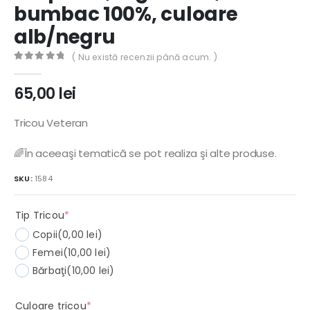
bumbac 100%, culoare
alb/negru
( Nu există recenzii până acum. )
0
out of 5
65,00
lei
Tricou Veteran
🌈În aceeaşi tematică se pot realiza şi alte produse.
SKU:
1584
(required)
Tip Tricou
*
Copii
(0,00 lei)
Femei
(10,00 lei)
Bărbaţi
(10,00 lei)
(required)
Culoare tricou
*