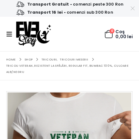
Transport Gratuit
• comenzi peste 300 Ron
Transport 16 lei
• comenzi sub 300 Ron
0
Coş
0,00
lei
HOME
SHOP
TRICOURI
,
TRICOURI MESERII
TRICOU VETERAN, REZISTENT LA SPĂLĂRI, REGULAR FIT, BUMBAC 100%, CULOARE
ALB/NEGRU