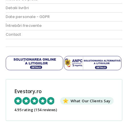
Detalii livrări
Date personale - GDPR
Întrebări frecvente
Contact
Evestory.ro
What Our Clients Say
4.95 rating
(154 reviews)