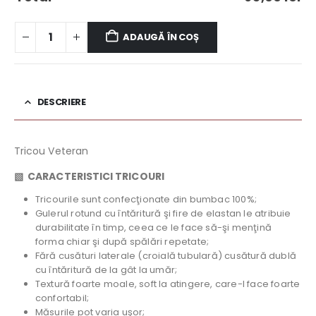
ADAUGĂ ÎN COȘ
DESCRIERE
Tricou Veteran
▧
CARACTERISTICI TRICOURI
Tricourile sunt confecţionate din bumbac 100%;
Gulerul rotund cu întăritură şi fire de elastan le atribuie
durabilitate în timp, ceea ce le face să-şi menţină
forma chiar şi după spălări repetate;
Fără cusături laterale (croială tubulară) cusătură dublă
cu întăritură de la gât la umăr;
Textură foarte moale, soft la atingere, care-l face foarte
confortabil;
Măsurile pot varia uşor;