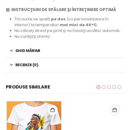
▧ INSTRUCŢIUNI DE SPĂLARE ŞI ÎNTREŢINERE OPTIMĂ
Tricourile se spală
pe dos
(cu personalizarea în
interior) la temperaturi
mai mici de 40°C
;
Nu călcaţi direct pe print şi nu folosiţi uscător automat;
Nu curăţaţi chimic;
GHID MĂRIMI
RECENZII (0)
PRODUSE SIMILARE