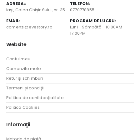
ADRESA::
TELEFON:
Iaşi, Calea Chişinăului, nr. 35
0770778855
EMAIL:
PROGRAM DE LUCRU:
comenzi@evestory.ro
Luni - Sâmbătă - 10:00AM -
17:00PM
Website
Contul meu
Comenzile mele
Retur şi schimburi
Termeni şi condiţii
Politica de confidenţialitate
Politica Cookies
Informaţii
Metode de plată