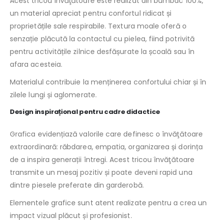
Acest tricou învăţătoare este realizat din bumbac 100%,
un material apreciat pentru confortul ridicat și
proprietățile sale respirabile. Textura moale oferă o
senzație plăcută la contactul cu pielea, fiind potrivită
pentru activitățile zilnice desfășurate la școală sau în
afara acesteia.
Materialul contribuie la menținerea confortului chiar și în
zilele lungi și aglomerate.
Design inspirațional pentru cadre didactice
Grafica evidențiază valorile care definesc o învăţătoare
extraordinară: răbdarea, empatia, organizarea și dorința
de a inspira generații întregi. Acest tricou învăţătoare
transmite un mesaj pozitiv și poate deveni rapid una
dintre piesele preferate din garderobă.
Elementele grafice sunt atent realizate pentru a crea un
impact vizual plăcut și profesionist.