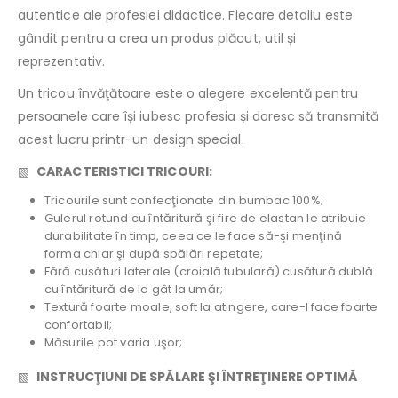
autentice ale profesiei didactice. Fiecare detaliu este
gândit pentru a crea un produs plăcut, util și
reprezentativ.
Un tricou învăţătoare este o alegere excelentă pentru
persoanele care își iubesc profesia și doresc să transmită
acest lucru printr-un design special.
▧
CARACTERISTICI TRICOURI:
Tricourile sunt confecţionate din bumbac 100%;
Gulerul rotund cu întăritură şi fire de elastan le atribuie
durabilitate în timp, ceea ce le face să-şi menţină
forma chiar şi după spălări repetate;
Fără cusături laterale (croială tubulară) cusătură dublă
cu întăritură de la gât la umăr;
Textură foarte moale, soft la atingere, care-l face foarte
confortabil;
Măsurile pot varia uşor;
▧
INSTRUCŢIUNI DE SPĂLARE ŞI ÎNTREŢINERE OPTIMĂ