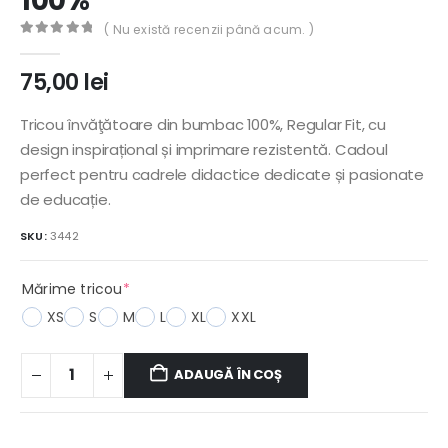
100%
( Nu există recenzii până acum. )
0
out of 5
75,00
lei
Tricou învăţătoare din bumbac 100%, Regular Fit, cu
design inspirațional și imprimare rezistentă. Cadoul
perfect pentru cadrele didactice dedicate și pasionate
de educație.
SKU:
3442
(required)
Mărime tricou
*
XS
S
M
L
XL
XXL
ADAUGĂ ÎN COȘ