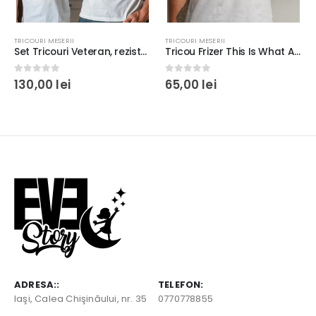
TRICOURI MESERII
TRICOURI MESERII
Set Tricouri Veteran, rezistente la spălări, regular fit, bumbac 100%, culoare alb/negru
Tricou Frizer This Is What An Awesome Barber Looks Like, rezistent la spălări, regular fit, bumbac 100%, culoare alb/negru
0
out of 5
0
out of 5
130,00
lei
65,00
lei
ADRESA::
TELEFON:
Iaşi, Calea Chişinăului, nr. 35
0770778855