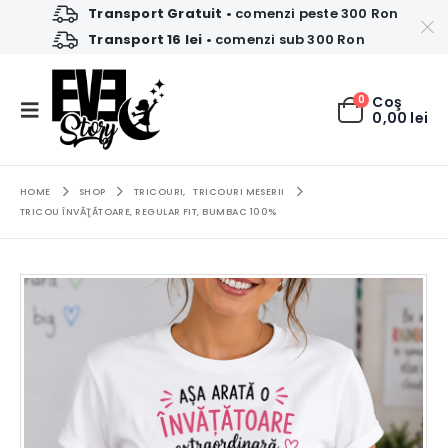
Transport Gratuit
• comenzi peste 300 Ron
Transport 16 lei
• comenzi sub 300 Ron
0
Coş
0,00
lei
HOME
SHOP
TRICOURI
,
TRICOURI MESERII
TRICOU ÎNVĂŢĂTOARE, REGULAR FIT, BUMBAC 100%