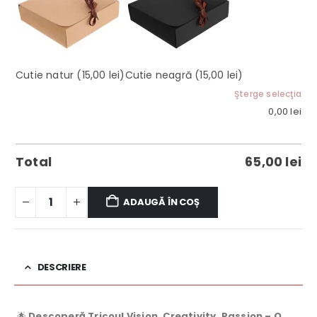
Cutie natur
(15,00 lei)
Cutie neagră
(15,00 lei)
Şterge selecţia
0,00
lei
Total
65,00
lei
ADAUGĂ ÎN COȘ
DESCRIERE
🌟
Descoperă Tricoul Vision, Creativity, Passion – O