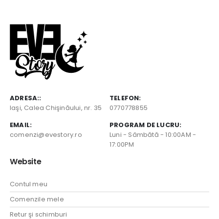
ADRESA::
TELEFON:
Iaşi, Calea Chişinăului, nr. 35
0770778855
EMAIL:
PROGRAM DE LUCRU:
comenzi@evestory.ro
Luni - Sâmbătă - 10:00AM -
17:00PM
Website
Contul meu
Comenzile mele
Retur şi schimburi