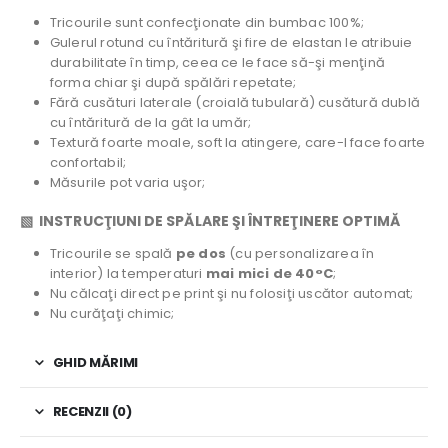
Tricourile sunt confecţionate din bumbac 100%;
Gulerul rotund cu întăritură şi fire de elastan le atribuie
durabilitate în timp, ceea ce le face să-şi menţină
forma chiar şi după spălări repetate;
Fără cusături laterale (croială tubulară) cusătură dublă
cu întăritură de la gât la umăr;
Textură foarte moale, soft la atingere, care-l face foarte
confortabil;
Măsurile pot varia uşor;
▧ INSTRUCŢIUNI DE SPĂLARE ŞI ÎNTREŢINERE OPTIMĂ
Tricourile se spală
pe dos
(cu personalizarea în
interior) la temperaturi
mai mici de 40°C
;
Nu călcaţi direct pe print şi nu folosiţi uscător automat;
Nu curăţaţi chimic;
GHID MĂRIMI
RECENZII (0)