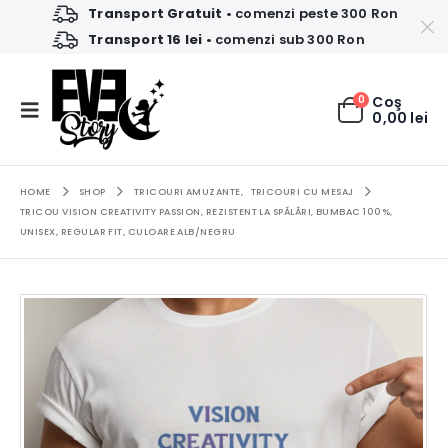
Transport Gratuit
• comenzi peste 300 Ron
Transport 16 lei
• comenzi sub 300 Ron
0
Coş
0,00
lei
HOME
SHOP
TRICOURI AMUZANTE
,
TRICOURI CU MESAJ
TRICOU VISION CREATIVITY PASSION, REZISTENT LA SPĂLĂRI, BUMBAC 100%,
UNISEX, REGULAR FIT, CULOARE ALB/NEGRU