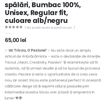
spălări, Bumbac 100%,
Unisex, Regular fit,
culoare alb/negru
( Nu există recenzii până acum. )
0
out of 5
65,00
lei
✨
Un Tricou, O Pasiune!
✨ Nu este doar un simplu
articol de îmbrăcăminte – este o declarație de intenție.
Tricoul „Vision, Creativity, Passion” îți reamintește să fii
autentic, să îți urmezi visurile și să te bucuri de procesul
creativ. Fiecare zi este o oportunitate de a crea ceva
nou, iar acest tricou este partenerul perfect în această
călătorie! Alege să îți exprimi stilul și pasiunile prin
intermediul acestui tricou unic și lasă-ți amprenta în
lume! 💖🌍