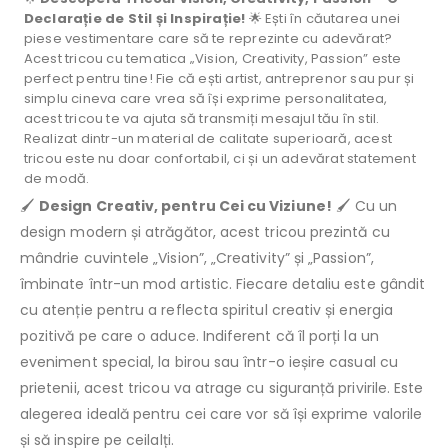
Declarație de Stil și Inspirație!
🌟 Ești în căutarea unei
piese vestimentare care să te reprezinte cu adevărat?
Acest tricou cu tematica „Vision, Creativity, Passion” este
perfect pentru tine! Fie că ești artist, antreprenor sau pur și
simplu cineva care vrea să își exprime personalitatea,
acest tricou te va ajuta să transmiți mesajul tău în stil.
Realizat dintr-un material de calitate superioară, acest
tricou este nu doar confortabil, ci și un adevărat statement
de modă.
🖌️
Design Creativ, pentru Cei cu Viziune!
🖌️ Cu un
design modern și atrăgător, acest tricou prezintă cu
mândrie cuvintele „Vision”, „Creativity” și „Passion”,
îmbinate într-un mod artistic. Fiecare detaliu este gândit
cu atenție pentru a reflecta spiritul creativ și energia
pozitivă pe care o aduce. Indiferent că îl porți la un
eveniment special, la birou sau într-o ieșire casual cu
prietenii, acest tricou va atrage cu siguranță privirile. Este
alegerea ideală pentru cei care vor să își exprime valorile
și să inspire pe ceilalți.