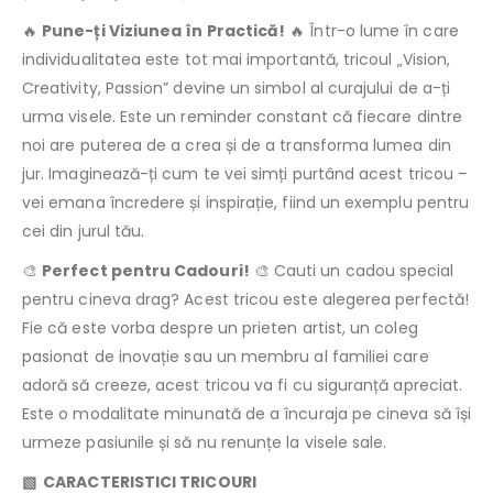
🔥
Pune-ți Viziunea în Practică!
🔥 Într-o lume în care
individualitatea este tot mai importantă, tricoul „Vision,
Creativity, Passion” devine un simbol al curajului de a-ți
urma visele. Este un reminder constant că fiecare dintre
noi are puterea de a crea și de a transforma lumea din
jur. Imaginează-ți cum te vei simți purtând acest tricou –
vei emana încredere și inspirație, fiind un exemplu pentru
cei din jurul tău.
🎨
Perfect pentru Cadouri!
🎨 Cauti un cadou special
pentru cineva drag? Acest tricou este alegerea perfectă!
Fie că este vorba despre un prieten artist, un coleg
pasionat de inovație sau un membru al familiei care
adoră să creeze, acest tricou va fi cu siguranță apreciat.
Este o modalitate minunată de a încuraja pe cineva să își
urmeze pasiunile și să nu renunțe la visele sale.
▧ CARACTERISTICI TRICOURI