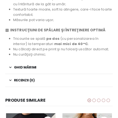
cu întăritură de la gât la umăr;
Textură foarte moale, soft la atingere, care-l face foarte
confortabil;
Măsurile pot varia uşor;
▧ INSTRUCŢIUNI DE SPĂLARE ŞI ÎNTREŢINERE OPTIMĂ
Tricourile se spală
pe dos
(cu personalizarea în
interior) la temperaturi
mai mici de 40°C
;
Nu călcaţi direct pe print şi nu folosiţi uscător automat;
Nu curăţaţi chimic;
GHID MĂRIMI
RECENZII (0)
PRODUSE SIMILARE