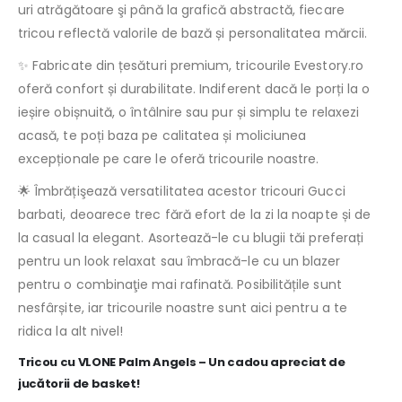
uri atrăgătoare şi până la grafică abstractă, fiecare
tricou reflectă valorile de bază și personalitatea mărcii.
✨ Fabricate din țesături premium, tricourile Evestory.ro
oferă confort și durabilitate. Indiferent dacă le porți la o
ieșire obișnuită, o întâlnire sau pur și simplu te relaxezi
acasă, te poți baza pe calitatea și moliciunea
excepționale pe care le oferă tricourile noastre.
🌟 Îmbrățişează versatilitatea acestor tricouri Gucci
barbati, deoarece trec fără efort de la zi la noapte și de
la casual la elegant. Asortează-le cu blugii tăi preferați
pentru un look relaxat sau îmbracă-le cu un blazer
pentru o combinaţie mai rafinată. Posibilitățile sunt
nesfârșite, iar tricourile noastre sunt aici pentru a te
ridica la alt nivel!
Tricou cu VLONE Palm Angels – Un cadou apreciat de
jucătorii de basket!