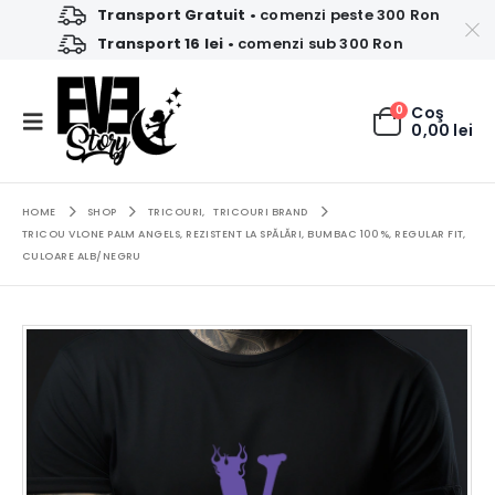
Transport Gratuit
• comenzi peste 300 Ron
Transport 16 lei
• comenzi sub 300 Ron
0
Coş
0,00
lei
HOME
SHOP
TRICOURI
,
TRICOURI BRAND
TRICOU VLONE PALM ANGELS, REZISTENT LA SPĂLĂRI, BUMBAC 100%, REGULAR FIT,
CULOARE ALB/NEGRU