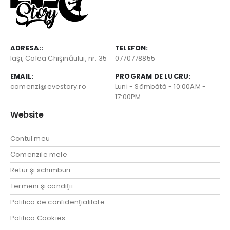
ADRESA::
TELEFON:
Iaşi, Calea Chişinăului, nr. 35
0770778855
EMAIL:
PROGRAM DE LUCRU:
comenzi@evestory.ro
Luni - Sâmbătă - 10:00AM -
17:00PM
Website
Contul meu
Comenzile mele
Retur şi schimburi
Termeni şi condiţii
Politica de confidenţialitate
Politica Cookies