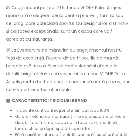
🎁 Cauţi cadoul perfect? Un tricou VLONE Palm Angels
reprezintă o alegere ideală pentru prietenii, familia sau
cei dragi care apreciază sportul. Cu designul lor distinctiv
și calitatea excepțională, sunt un cadou care va fi
apreciat cu siguranţă.
💯 La Evestory.ro ne mândrim cu angajamentul nostru
față de excelență. Fiecare dintre tricourile de marcă
beneficiază de o măiestrie meticuloasă și atenție la
detalii, asigurându-te că vei primi un tricou VLONE Palm
Angels pentru barbati care nu numai că arată grozav, dar
care va și trece testul timpului.
▧ CARACTERISTICI TRICOURI BRAND
Tricourile sunt confecţionate din bumbac 100%;
Gulerul rotund cu întăritură şi fire de elastan le atribuie
durabilitate în timp, ceea ce le face să-şi menţină
forma chiar şi după spălări repetate;
Fără cusături laterale (croială tubulară) cusătură dublă