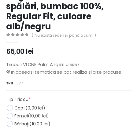
spălări, bumbac 100%,
Regular Fit, culoare
alb/negru
( Nu există recenzii până acum. )
0
out of 5
65,00
lei
Tricouri VLONE Palm Angels unisex
💖În aceeaşi tematică se pot realiza şi alte produse.
SKU:
1827
(required)
Tip Tricou
*
Copii
(0,00 lei)
Femei
(10,00 lei)
Bărbaţi
(10,00 lei)