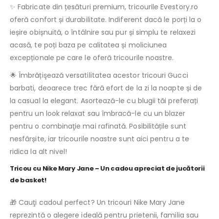
✨ Fabricate din țesături premium, tricourile Evestory.ro
oferă confort și durabilitate. Indiferent dacă le porți la o
ieșire obișnuită, o întâlnire sau pur și simplu te relaxezi
acasă, te poți baza pe calitatea și moliciunea
excepționale pe care le oferă tricourile noastre.
🌟 Îmbrățişează versatilitatea acestor tricouri Gucci
barbati, deoarece trec fără efort de la zi la noapte și de
la casual la elegant. Asortează-le cu blugii tăi preferați
pentru un look relaxat sau îmbracă-le cu un blazer
pentru o combinaţie mai rafinată. Posibilitățile sunt
nesfârșite, iar tricourile noastre sunt aici pentru a te
ridica la alt nivel!
Tricou cu Nike Mary Jane – Un cadou apreciat de jucătorii
de basket!
🎁 Cauţi cadoul perfect? Un tricouri Nike Mary Jane
reprezintă o alegere ideală pentru prietenii, familia sau