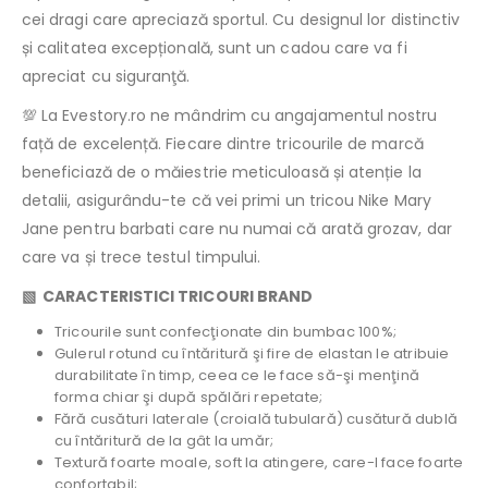
cei dragi care apreciază sportul. Cu designul lor distinctiv
și calitatea excepțională, sunt un cadou care va fi
apreciat cu siguranţă.
💯 La Evestory.ro ne mândrim cu angajamentul nostru
față de excelență. Fiecare dintre tricourile de marcă
beneficiază de o măiestrie meticuloasă și atenție la
detalii, asigurându-te că vei primi un tricou Nike Mary
Jane pentru barbati care nu numai că arată grozav, dar
care va și trece testul timpului.
▧ CARACTERISTICI TRICOURI BRAND
Tricourile sunt confecţionate din bumbac 100%;
Gulerul rotund cu întăritură şi fire de elastan le atribuie
durabilitate în timp, ceea ce le face să-şi menţină
forma chiar şi după spălări repetate;
Fără cusături laterale (croială tubulară) cusătură dublă
cu întăritură de la gât la umăr;
Textură foarte moale, soft la atingere, care-l face foarte
confortabil;