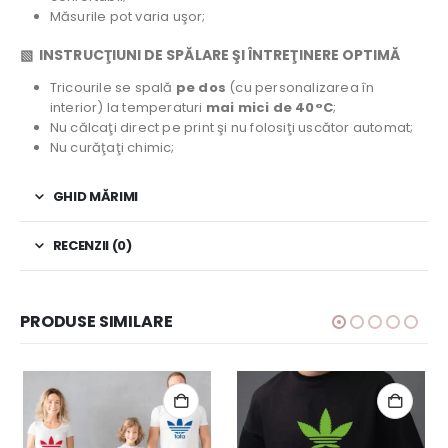
Măsurile pot varia uşor;
▧ INSTRUCŢIUNI DE SPĂLARE ŞI ÎNTREŢINERE OPTIMĂ
Tricourile se spală
pe dos
(cu personalizarea în
interior) la temperaturi
mai mici de 40°C
;
Nu călcaţi direct pe print şi nu folosiţi uscător automat;
Nu curăţaţi chimic;
GHID MĂRIMI
RECENZII (0)
PRODUSE SIMILARE