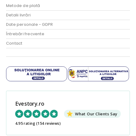
Metode de plată
Detalii livrări
Date personale - GDPR
Întrebări frecvente
Contact
Evestory.ro
What Our Clients Say
4.95 rating
(154 reviews)