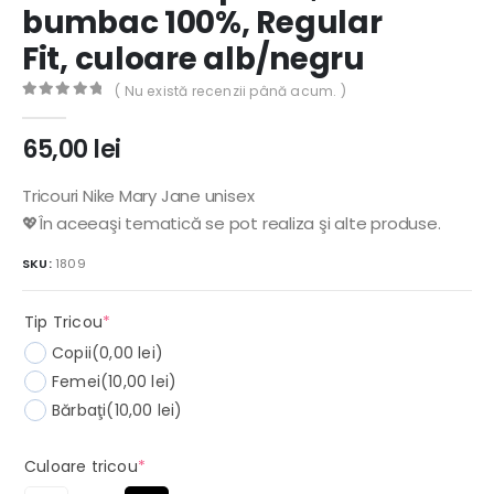
bumbac 100%, Regular
Fit, culoare alb/negru
( Nu există recenzii până acum. )
0
out of 5
65,00
lei
Tricouri Nike Mary Jane unisex
💖În aceeaşi tematică se pot realiza şi alte produse.
SKU:
1809
(required)
Tip Tricou
*
Copii
(0,00 lei)
Femei
(10,00 lei)
Bărbaţi
(10,00 lei)
(required)
Culoare tricou
*