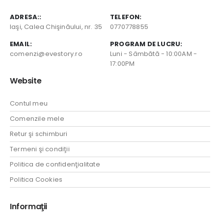
ADRESA::
TELEFON:
Iaşi, Calea Chişinăului, nr. 35
0770778855
EMAIL:
PROGRAM DE LUCRU:
comenzi@evestory.ro
Luni - Sâmbătă - 10:00AM -
17:00PM
Website
Contul meu
Comenzile mele
Retur şi schimburi
Termeni şi condiţii
Politica de confidenţialitate
Politica Cookies
Informaţii