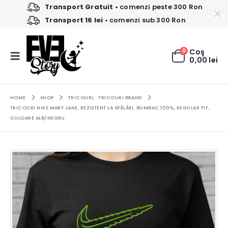
Transport Gratuit
• comenzi peste 300 Ron
Transport 16 lei
• comenzi sub 300 Ron
0
Coş
0,00
lei
HOME
SHOP
TRICOURI
,
TRICOURI BRAND
TRICOURI NIKE MARY JANE, REZISTENT LA SPĂLĂRI, BUMBAC 100%, REGULAR FIT,
CULOARE ALB/NEGRU