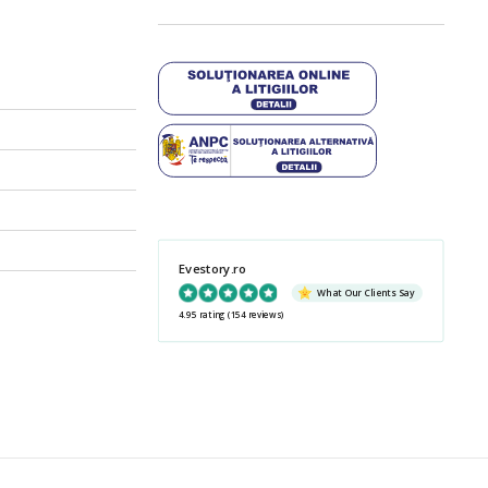
Evestory.ro
What Our Clients Say
4.95 rating
(154 reviews)