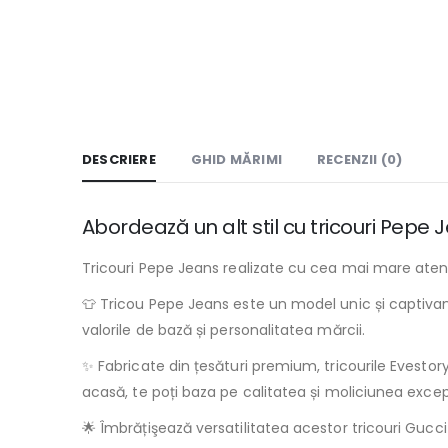
DESCRIERE
GHID MĂRIMI
RECENZII (0)
Abordează un alt stil cu tricouri Pepe
Tricouri Pepe Jeans realizate cu cea mai mare atenţi
👕 Tricou Pepe Jeans este un model unic și captivant
valorile de bază și personalitatea mărcii.
✨ Fabricate din țesături premium, tricourile Evestory.r
acasă, te poți baza pe calitatea și moliciunea excepț
🌟 Îmbrățişează versatilitatea acestor tricouri Gucci 