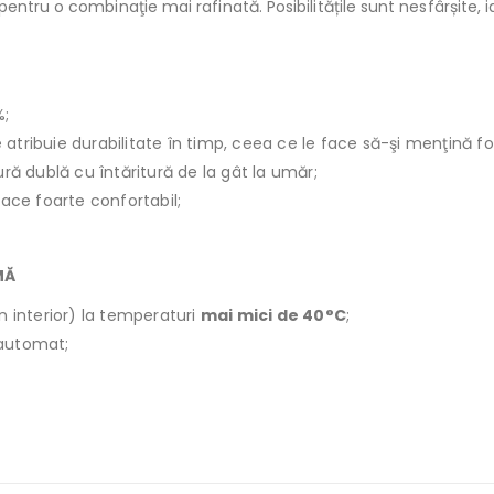
tru o combinaţie mai rafinată. Posibilitățile sunt nesfârșite, iar 
%;
le atribuie durabilitate în timp, ceea ce le face să-şi menţină f
ură dublă cu întăritură de la gât la umăr;
face foarte confortabil;
MĂ
n interior) la temperaturi
mai mici de 40°C
;
r automat;