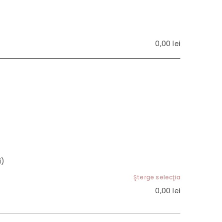
0,00
lei
i)
Şterge selecţia
0,00
lei