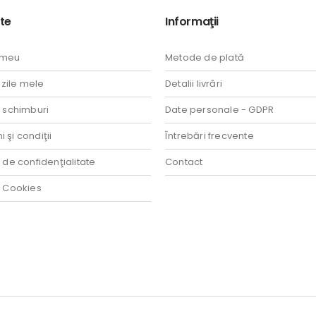
te
Informaţii
 meu
Metode de plată
ile mele
Detalii livrări
i schimburi
Date personale - GDPR
 şi condiţii
Întrebări frecvente
a de confidenţialitate
Contact
a Cookies