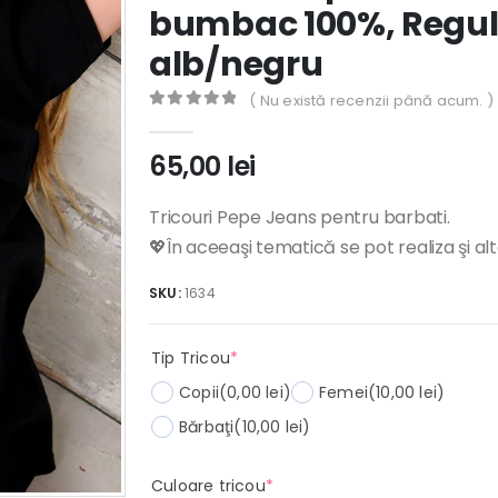
bumbac 100%, Regula
alb/negru
( Nu există recenzii până acum. )
0
out of 5
65,00
lei
Tricouri Pepe Jeans pentru barbati.
💖În aceeaşi tematică se pot realiza şi al
SKU:
1634
(required)
Tip Tricou
*
Copii
(0,00 lei)
Femei
(10,00 lei)
Bărbaţi
(10,00 lei)
(required)
Culoare tricou
*