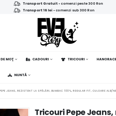
Transport Gratuit
• comenzi peste 300 Ron
Transport 16 lei
• comenzi sub 300 Ron
 DE MOŢ
CADOURI
TRICOURI
HANORAC
NUNTĂ
PEPE JEANS, REZISTENT LA SPĂLĂRI, BUMBAC 100%, REGULAR FIT, CULOARE ALB/
Tricouri Pepe Jeans, r