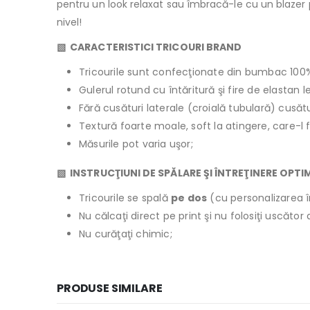
pentru un look relaxat sau îmbracă-le cu un blazer pen
nivel!
▧ CARACTERISTICI TRICOURI BRAND
Tricourile sunt confecţionate din bumbac 100
Gulerul rotund cu întăritură şi fire de elastan 
Fără cusături laterale (croială tubulară) cusăt
Textură foarte moale, soft la atingere, care-l 
Măsurile pot varia uşor;
▧ INSTRUCŢIUNI DE SPĂLARE ŞI ÎNTREŢINERE OPTI
Tricourile se spală
pe dos
(cu personalizarea î
Nu călcaţi direct pe print şi nu folosiţi uscăto
Nu curăţaţi chimic;
PRODUSE SIMILARE