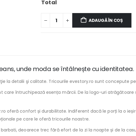
Total
ADAUGĂ ÎN COȘ
 Jeans, unde moda se întâlnește cu identitatea.
e la detalii şi calitate. Tricourile evestory.ro sunt concepute p
 care întruchipează esența mărcii. De la logo-uri atrăgătoare şi
o oferă confort și durabilitate. Indiferent dacă le porți la o ieșir
ionale pe care le oferă tricourile noastre.
barbati, deoarece trec fără efort de la zi la noapte și de la casu