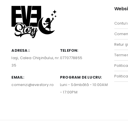
Websi
Contul
Comenz
Retur ş
ADRESA::
TELEFON:
Termeni
Iaşi, Calea Chişinăului, nr.
0770778855
35
Politic
Politic
EMAIL:
PROGRAM DE LUCRU:
comenzi@evestory.ro
Luni - Sâmbătă - 10:00AM
- 17:00PM