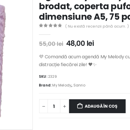
brodat, coperta puf
dimensiune A5, 75 p
( Nu există recenzii până acum. )
0
out of 5
Prețul
Prețul
48,00
lei
55,00
lei
inițial
curent
a
este:
💜 Comandă acum agendă My Melody cu co
fost:
48,00 lei.
distracție fiecărei zile! 🖤✨
55,00 lei.
SKU:
2329
Brand:
My Melody
,
Sanrio
ADAUGĂ ÎN COȘ