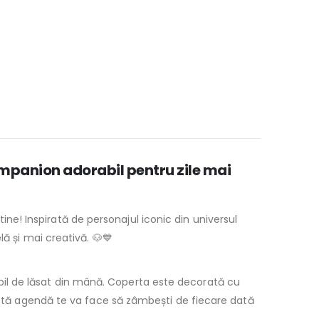
mpanion adorabil pentru zile mai
ine! Inspirată de personajul iconic din universul
ă și mai creativă. 🐶💙
bil de lăsat din mână. Coperta este decorată cu
eastă agendă te va face să zâmbești de fiecare dată