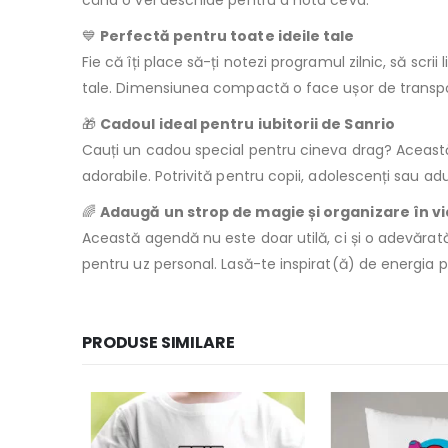
când o vei deschide pentru a nota ceva.
💙
Perfectă pentru toate ideile tale
Fie că îți place să-ți notezi programul zilnic, să scri
tale. Dimensiunea compactă o face ușor de transporta
🎁
Cadoul ideal pentru iubitorii de Sanrio
Cauți un cadou special pentru cineva drag? Aceas
adorabile. Potrivită pentru copii, adolescenți sau ad
🌈
Adaugă un strop de magie și organizare în vi
Această agendă nu este doar utilă, ci și o adevărată 
pentru uz personal. Lasă-te inspirat(ă) de energia po
PRODUSE SIMILARE