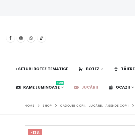
• SETURI BOTEZ TEMATICE
BOTEZ
TĂIERE
NOU
RAME LUMINOASE
JUCĂRII
OCAZII
HOME
SHOP
CADOURI COPII
,
JUCĂRII
,
AGENDE COPII
-13%