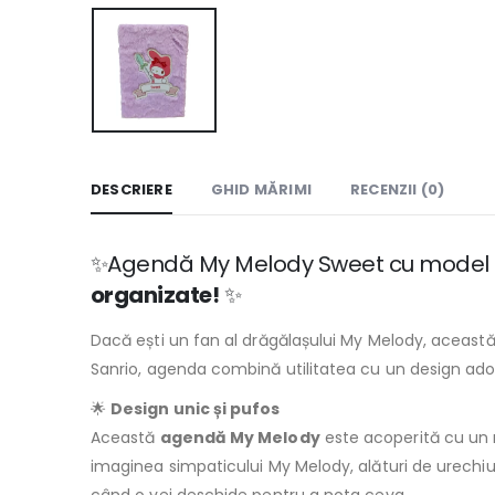
DESCRIERE
GHID MĂRIMI
RECENZII (0)
✨Agendă My Melody Sweet cu model b
organizate!
✨
Dacă ești un fan al drăgălașului My Melody, aceast
Sanrio, agenda combină utilitatea cu un design adora
🌟
Design unic și pufos
Această
agendă My Melody
este acoperită cu un 
imaginea simpaticului My Melody, alături de urechiu