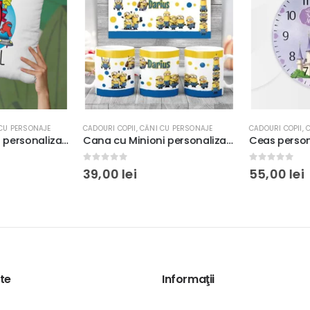
U PERSONAJE
CADOURI COPII
,
CĂNI CU PERSONAJE
CADOURI COPII
,
C
Pernă Among Us personalizată cu nume pentru copii, 40x40cm, poliester, culoare alb
Cana cu Minioni personalizată cu nume, 350ml, ceramică, culoare galben cu albastru, cadou copii
0
out of 5
0
out of 5
39,00
lei
55,00
lei
te
Informaţii