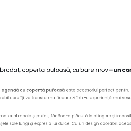
rodat, coperta pufoasă, culoare mov
– un co
ă
agendă cu copertă pufoasă
este accesoriul perfect pentru t
bil care îți va transforma fiecare zi într-o experiență mai vesel
material moale și pufos, făcând-o plăcută la atingere și imposi
șele sale lungi și expresia lui dulce. Cu un design adorabil, ac