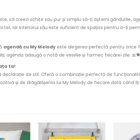
i liste, să creezi schițe sau pur și simplu să-ți așterni gândurile,
t, iar interiorul său este suficient de spațios pentru a-ți permi
tă
agendă cu My Melody
este alegerea perfectă pentru orice f
ulți, agenda adaugă o notă de veselie și farmec fiecărei zile. 🎀
ața ta!
declarație de stil. Oferă o combinație perfectă de funcționalitat
zitivă și de drăgălășenia lui My Melody de fiecare dată când îți 