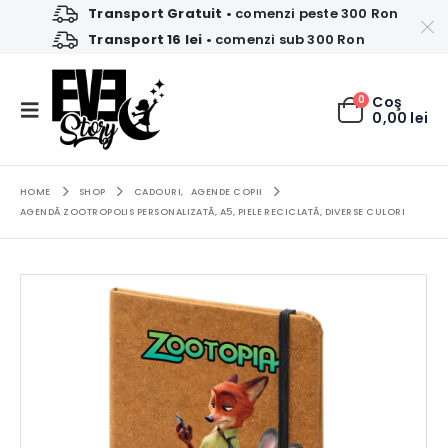
Transport Gratuit
• comenzi peste 300 Ron
Transport 16 lei
• comenzi sub 300 Ron
0
Coş
0,00
lei
HOME
SHOP
CADOURI
,
AGENDE COPII
AGENDĂ ZOOTROPOLIS PERSONALIZATĂ, A5, PIELE RECICLATĂ, DIVERSE CULORI