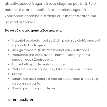
atractiv, această agendă este alegerea potrivită. Este
apreciată atât de copii, cât și de părinți. Agendă
Zootropolis combină distracția cu funcționalitatea într-
un mod armonios.
De ce să alegi agenda Zootropolis:
Material ecologic: realizată din piele reciclată, durabilă
și plăcută la atingere.
Design modern și vibrant inspirat din Zootropolis.
Personalizare exclusivă cu nume – ideală pentru
cadouri copii Zootropolis.
Format A5 ușor de purtat oriunde.
Perfectă pentru notițe, idei, liste zilnice sau jurnale.
100 file.
Bandă elastică pentru a ţine foile ce poate fi folosită şi
ca semn de carte.
Bandă pentru suport de pix.
GHID MĂRIMI