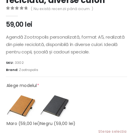
reciclată, diverse culori
( Nu există recenzii până acum. )
0
out of 5
59,00
lei
Agendă Zootropolis personalizată, format A5, realizată
din piele reciclată, disponibilă în diverse culori. Ideală
pentru copii, școală și cadouri speciale.
SKU:
3302
Brand:
Zootropolis
(required)
Alege modelul
*
Maro
(59,00 lei)
Negru
(59,00 lei)
Şterge selecţia