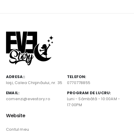
:
a
este:
0 lei.
fost:
48,00 lei.
55,00 lei.
ADRESA::
TELEFON:
Iaşi, Calea Chişinăului, nr. 35
0770778855
EMAIL:
PROGRAM DE LUCRU:
comenzi@evestory.ro
Luni - Sâmbătă - 10:00AM -
17:00PM
Website
Contul meu