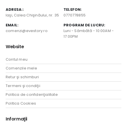
ADRESA::
TELEFON:
Iaşi, Calea Chişinăului, nr. 35
0770778855
EMAIL:
PROGRAM DE LUCRU:
comenzi@evestory.ro
Luni - Sâmbătă - 10:00AM -
17:00PM
Website
Contul meu
Comenzile mele
Retur şi schimburi
Termeni şi condiţii
Politica de confidenţialitate
Politica Cookies
Informaţii