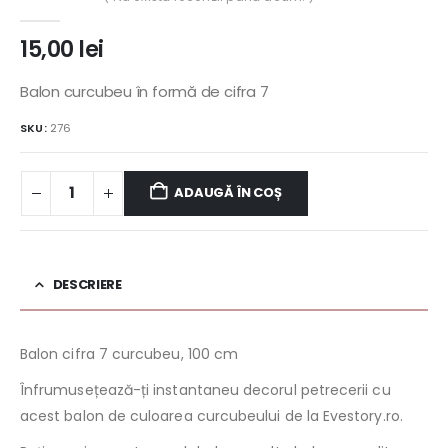
0
out of 5
15,00
lei
Balon curcubeu în formă de cifra 7
SKU:
276
ADAUGĂ ÎN COȘ
DESCRIERE
Balon cifra 7 curcubeu, 100 cm
Înfrumusețează-ți instantaneu decorul petrecerii cu
acest balon de culoarea curcubeului de la Evestory.ro.