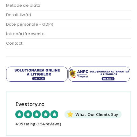
Metode de plată
Detalii livrări
Date personale - GDPR
Întrebări frecvente
Contact
Evestory.ro
What Our Clients Say
4.95 rating
(154 reviews)