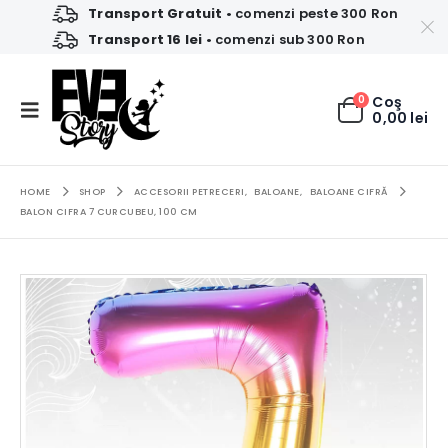
Transport Gratuit
• comenzi peste 300 Ron
Transport 16 lei
• comenzi sub 300 Ron
0
Coş
0,00
lei
HOME
SHOP
ACCESORII PETRECERI
,
BALOANE
,
BALOANE CIFRĂ
BALON CIFRA 7 CURCUBEU, 100 CM