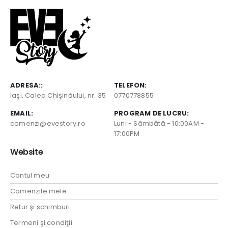
ADRESA::
TELEFON:
Iaşi, Calea Chişinăului, nr. 35
0770778855
EMAIL:
PROGRAM DE LUCRU:
comenzi@evestory.ro
Luni - Sâmbătă - 10:00AM -
17:00PM
Website
Contul meu
Comenzile mele
Retur şi schimburi
Termeni şi condiţii