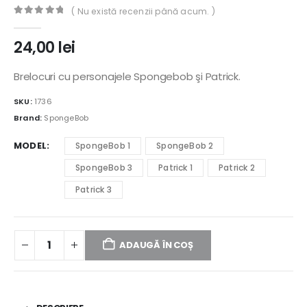
( Nu există recenzii până acum. )
0
out of 5
24,00
lei
Brelocuri cu personajele Spongebob şi Patrick.
SKU:
1736
Brand:
SpongeBob
MODEL
SpongeBob 1
SpongeBob 2
SpongeBob 3
Patrick 1
Patrick 2
Patrick 3
ADAUGĂ ÎN COȘ