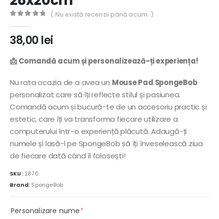
28x20cm
( Nu există recenzii până acum. )
0
out of 5
38,00
lei
📩 Comandă acum și personalizează-ți experiența!
Nu rata ocazia de a avea un
Mouse Pad SpongeBob
personalizat care să îți reflecte stilul și pasiunea.
Comandă acum și bucură-te de un accesoriu practic și
estetic, care îți va transforma fiecare utilizare a
computerului într-o experiență plăcută. Adaugă-ți
numele și lasă-l pe SpongeBob să îți înveselească ziua
de fiecare dată când îl folosești!
SKU:
2870
Brand:
SpongeBob
(required)
Personalizare nume
*