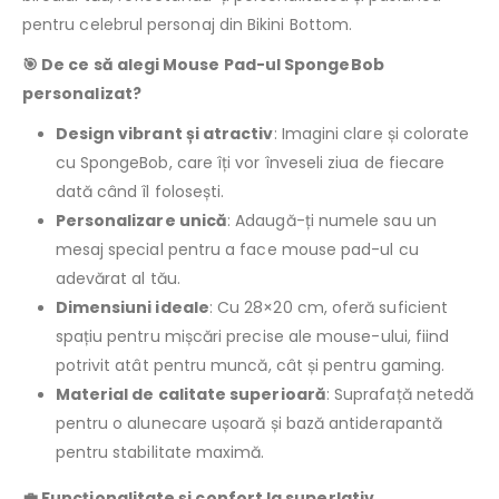
pentru celebrul personaj din Bikini Bottom.
🎯 De ce să alegi Mouse Pad-ul SpongeBob
personalizat?
Design vibrant și atractiv
: Imagini clare și colorate
cu SpongeBob, care îți vor înveseli ziua de fiecare
dată când îl folosești.
Personalizare unică
: Adaugă-ți numele sau un
mesaj special pentru a face mouse pad-ul cu
adevărat al tău.
Dimensiuni ideale
: Cu 28×20 cm, oferă suficient
spațiu pentru mișcări precise ale mouse-ului, fiind
potrivit atât pentru muncă, cât și pentru gaming.
Material de calitate superioară
: Suprafață netedă
pentru o alunecare ușoară și bază antiderapantă
pentru stabilitate maximă.
💼 Funcționalitate și confort la superlativ