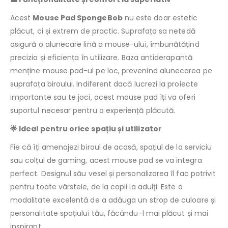
Acest
Mouse Pad SpongeBob
nu este doar estetic
plăcut, ci și extrem de practic. Suprafața sa netedă
asigură o alunecare lină a mouse-ului, îmbunătățind
precizia și eficiența în utilizare. Baza antiderapantă
menține mouse pad-ul pe loc, prevenind alunecarea pe
suprafața biroului. Indiferent dacă lucrezi la proiecte
importante sau te joci, acest mouse pad îți va oferi
suportul necesar pentru o experiență plăcută.
🌟 Ideal pentru orice spațiu și utilizator
Fie că îți amenajezi biroul de acasă, spațiul de la serviciu
sau colțul de gaming, acest mouse pad se va integra
perfect. Designul său vesel și personalizarea îl fac potrivit
pentru toate vârstele, de la copii la adulți. Este o
modalitate excelentă de a adăuga un strop de culoare și
personalitate spațiului tău, făcându-l mai plăcut și mai
inspirant.