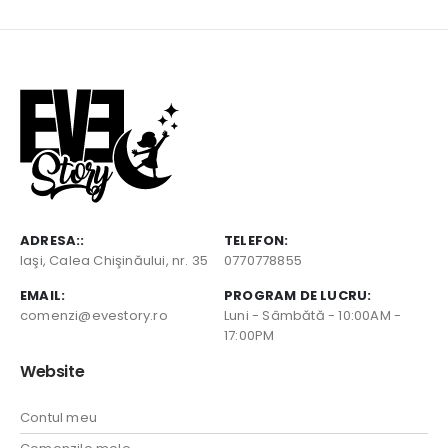
lei.
ADRESA::
TELEFON:
Iaşi, Calea Chişinăului, nr. 35
0770778855
EMAIL:
PROGRAM DE LUCRU:
comenzi@evestory.ro
Luni - Sâmbătă - 10:00AM -
17:00PM
Website
Contul meu