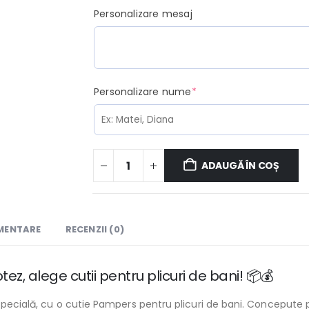
Personalizare mesaj
(required)
Personalizare nume
*
ADAUGĂ ÎN COȘ
IMENTARE
RECENZII (0)
z, alege cutii pentru plicuri de bani! 📦💰
specială, cu o cutie Pampers pentru plicuri de bani. Concepute pe