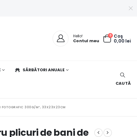
0
Coş
Hello!
Contul meu
0,00
lei
E
SĂRBĂTORI ANUALE
CAUTĂ
TON FOTOGRAFIC 300G/M², 33X23X23CM
 plicuri de bani de