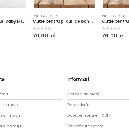
CUTII DAR BOTEZ
CUTII DAR BOTEZ
Cutie pentru plicuri de bani cu Regele Leu personalizată, Kion, carton fotografic lucios 300g, 33x23x23cm
Cutie pentru plicuri de bani botez Cartea Junglei, 33x23x23cm, carton lucios 300g
0
out of 5
0
out of 5
76,00
lei
76,00
lei
te
Informaţii
 meu
Metode de plată
ile mele
Detalii livrări
i schimburi
Date personale - GDPR
 şi condiţii
Întrebări frecvente