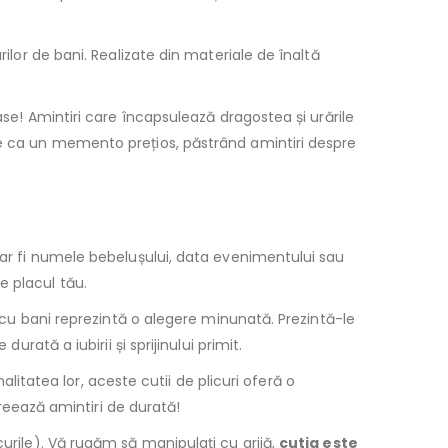
rilor de bani. Realizate din materiale de înaltă
ase! Amintiri care încapsulează dragostea și urările
te ca un memento prețios, păstrând amintiri despre
m ar fi numele bebelușului, data evenimentului sau
e placul tău.
i cu bani reprezintă o alegere minunată. Prezintă-le
rată a iubirii și sprijinului primit.
nalitatea lor, aceste cutii de plicuri oferă o
Creează amintiri de durată!
curile). Vă rugăm să manipulaţi cu grijă,
cutia este