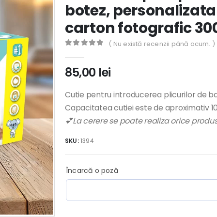
botez, personalizata 
carton fotografic 3
( Nu există recenzii până acum. )
0
out of 5
85,00
lei
Cutie pentru introducerea plicurilor de ban
Capacitatea cutiei este de aproximativ 100
💕La cerere se poate realiza orice prod
SKU:
1394
Încarcă o poză