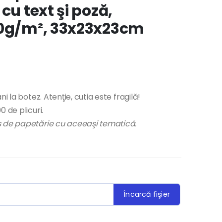
cu text şi poză,
00g/m², 33x23x23cm
i la botez. Atenţie, cutia este fragilă!
 de plicuri.
us de papetărie cu aceeaşi tematică.
Încarcă fişier