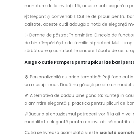
monetare de la invitații tăi, aceste cutii asigură o p
📦 Elegant și convenabil: Cutiile de plicuri pentru b
calitate, aceste cutii adaugă o notă de eleganță m
✨ Demne de păstrat în amintire: Dincolo de funcțional
de bine împărtășite de familie și prieteni. Mult ti
sărbătoare și contribuțiile sincere făcute de cei drag
Alege o cutie Pampers pentru plicuri de bani perso
🌟 Personalizabilă cu orice tematică: Poţi face cuti
un mesaj sincer. Dacă nu găseşti pe site un model c
💕 Alternativă de cadou bine gândită: Sunteți în căut
o amintire elegantă și practică pentru plicuri de bani,
🎉Bucuria și entuziasmul petrecerii vor fi la alt nivel 
modalitate elegantă pentru ca invitații să contribuie 
Cutia se livreaza asamblată şi este
sigilată compl