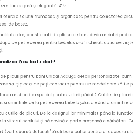
rezentare sigură și elegantă. 💕✨
ani oferă o soluție frumoasă și organizată pentru colectarea plicu
esei de botez.
itatea lor, aceste cutii de plicuri de bani devin amintiri prețio
mp după ce petrecerea pentru bebeluș s-a încheiat, cutia serveș
i.
nalizabilă cu textul dorit!
a de plicuri pentru bani unică! Adăugă detalii personalizate, cu
are să-ţi placă, ne poţi contacta pentru un model care să fie p
area unui cadou special pentru viitorii părinți? Cutiile de plicur
 și amintirile de la petrecerea bebelușului, creând o amintire de du
cu cutiile de plicuri. De la designul lor minimalist până la funcțio
la viitorul copilului și să devină o parte prețioasă a sărbătorii. 
et
(va trebui să detaşaţi/tăiaţi baza cutiei pentru a recupera pli