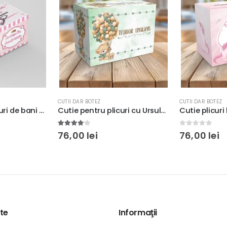
CUTII DAR BOTEZ
CUTII DAR BOTEZ
Cutie pentru plicuri cu Ursuleţ şi baloane, fundal verde watercolor, 33x23x23cm, carton fotografic 300g/m²
Cutie plicuri bani Unicorn şi Castel pentru botez fetiţe, carton fotografic 300g, 33x23x23cm
0
out of 5
5.00
out of
76,00
lei
76,00
lei
te
Informaţii