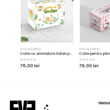
CUTII DAR BOTEZ
CUTII DAR BOTEZ
Cutie cu animalute Safari pentru plicurile de bani, 33x23x23cm, carton fotografic 300g/m²
Cutie pentru plicuri de bani cu Hello Kitty, carton fotografic 300g, 33x23x23cm
0
out of 5
4.00
out of 5
76,00
lei
76,00
lei
Websi