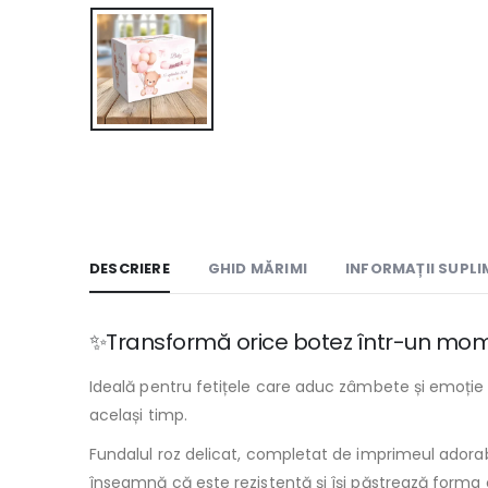
DESCRIERE
GHID MĂRIMI
INFORMAȚII SUPL
✨Transformă orice botez într-un mome
Ideală pentru fetițele care aduc zâmbete și emoție 
același timp.
Fundalul roz delicat, completat de imprimeul adorabi
înseamnă că este rezistentă și își păstrează forma ch