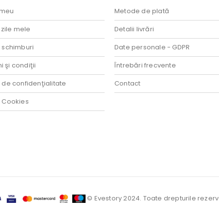
 meu
Metode de plată
ile mele
Detalii livrări
i schimburi
Date personale - GDPR
 şi condiţii
Întrebări frecvente
a de confidenţialitate
Contact
a Cookies
© Evestory 2024. Toate drepturile rezerv