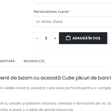
(required)
Personalizare nume
*
ADAUGĂ ÎN COȘ
IMENTARE
RECENZII (0)
nt de basm cu această Cutie plicuri de bani U
în viețile noastre, această cutie este perfectă pentru a comple
l cu ursuleț și baloane colorate, creează o atmosferă de vis. E
iar și după o zi plină de emoții și bucurie.