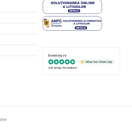
Evestory.ro
What Our Clients Say
4.95 rating
(154 reviews)
ate.