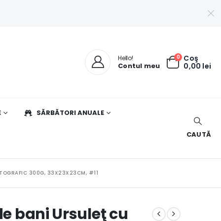
0
Coş
Hello!
Contul meu
0,00
lei
E
SĂRBĂTORI ANUALE
CAUTĂ
FOTOGRAFIC 300G, 33X23X23CM, #11
de bani Ursuleţ cu