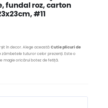
, fundal roz, carton
x23x23cm, #11
ârșit în decor. Alege această
Cutie plicuri de
 zâmbetele tuturor celor prezenți. Este o
 magie oricărui botez de fetiță.