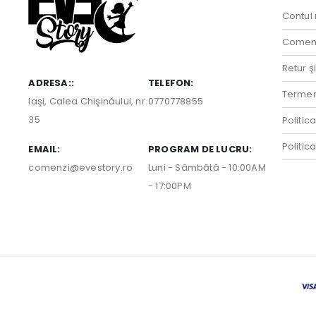
Contul
Comenz
Retur ş
ADRESA::
TELEFON:
Termeni
Iaşi, Calea Chişinăului, nr.
0770778855
35
Politic
Politic
EMAIL:
PROGRAM DE LUCRU:
comenzi@evestory.ro
Luni - Sâmbătă - 10:00AM
- 17:00PM