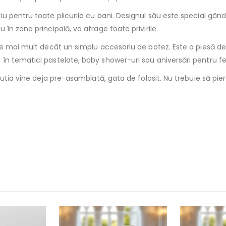
 pentru toate plicurile cu bani. Designul său este special gândit 
în zona principală, va atrage toate privirile.
te mai mult decât un simplu accesoriu de botez. Este o piesă de
n tematici pastelate, baby shower-uri sau aniversări pentru fet
cutia vine deja pre-asamblată, gata de folosit. Nu trebuie să pie