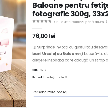
Baloane pentru fetiţe
fotografic 300g, 33
( Nu există recenzii până acum. )
0
out of 5
76,00
lei
🎀 Surprinde invitații cu gustul tău desăv
bani Ursuleţ cu Baloane
și bucură-te de
alegere inspirată care adaugă un strop de
SKU:
3217
Brand:
Ursuleţ model 11
Personalizare mesaj