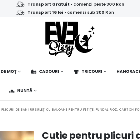
Transport Gratuit
• comenzi peste 300 Ron
Transport 16 lei
• comenzi sub 300 Ron
 DE MOŢ
CADOURI
TRICOURI
HANORAC
NUNTĂ
 PLICURI DE BANI URSULEŢ CU BALOANE PENTRU FETIŢE, FUNDAL ROZ, CARTON 
Cutie pentru plicuri 