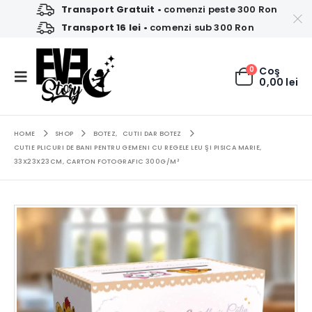
Transport Gratuit
• comenzi peste 300 Ron
Transport 16 lei
• comenzi sub 300 Ron
0
Coş
0,00
lei
HOME
SHOP
BOTEZ
,
CUTII DAR BOTEZ
CUTIE PLICURI DE BANI PENTRU GEMENI CU REGELE LEU ŞI PISICA MARIE,
33X23X23CM, CARTON FOTOGRAFIC 300G/M²