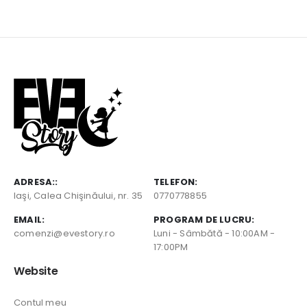
ADRESA::
TELEFON:
Iaşi, Calea Chişinăului, nr. 35
0770778855
EMAIL:
PROGRAM DE LUCRU:
comenzi@evestory.ro
Luni - Sâmbătă - 10:00AM -
17:00PM
Website
Contul meu