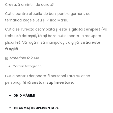
Creează amintiri de durată!
Cutie pentru plicurile de bani pentru gemeni, cu
tematica Regele Leu şi Pisica Marie.
Cutia se livreaza asamblată şi este
sigilată complet
(va
trebui să detaşaţi/tăiaţi baza cutiei pentru a recupera
plicurile). Vă rugăm să manipulaţi cu grijă,
cutia este
fragilă
!
▧
Materiale folosite:
Carton fotografic;
Cutia pentru dar poate fi personalizată cu orice
personaj,
fără costuri suplimentare;
GHID MĂRIMI
INFORMAȚII SUPLIMENTARE