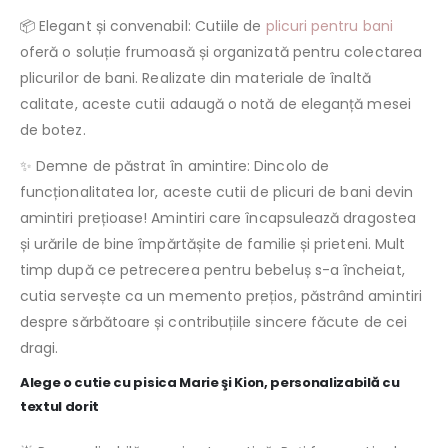
📦 Elegant și convenabil: Cutiile de
plicuri pentru bani
oferă o soluție frumoasă și organizată pentru colectarea
plicurilor de bani. Realizate din materiale de înaltă
calitate, aceste cutii adaugă o notă de eleganță mesei
de botez.
✨ Demne de păstrat în amintire: Dincolo de
funcționalitatea lor, aceste cutii de plicuri de bani devin
amintiri prețioase! Amintiri care încapsulează dragostea
și urările de bine împărtășite de familie și prieteni. Mult
timp după ce petrecerea pentru bebeluș s-a încheiat,
cutia servește ca un memento prețios, păstrând amintiri
despre sărbătoare și contribuțiile sincere făcute de cei
dragi.
Alege o cutie cu pisica Marie şi Kion, personalizabilă cu
textul dorit