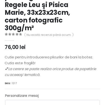
Regele Leu şi Pisica
Marie, 33x23x23cm,
carton fotografic
300g/m²
( Nu există recenzii până acum. )
0
out of 5
76,00
lei
Cutie pentru introducerea plicurilor de bani la botez.
Cutia este fragilă!
💕La cerere se poate realiza orice produs de papetărie
cu aceeaşi tematică.
SKU:
1217
Personalizare mesaj