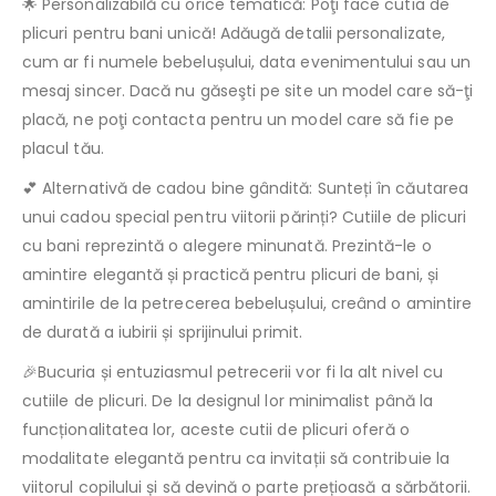
🌟 Personalizabilă cu orice tematică: Poţi face cutia de
plicuri pentru bani unică! Adăugă detalii personalizate,
cum ar fi numele bebelușului, data evenimentului sau un
mesaj sincer. Dacă nu găseşti pe site un model care să-ţi
placă, ne poţi contacta pentru un model care să fie pe
placul tău.
💕 Alternativă de cadou bine gândită: Sunteți în căutarea
unui cadou special pentru viitorii părinți? Cutiile de plicuri
cu bani reprezintă o alegere minunată. Prezintă-le o
amintire elegantă și practică pentru plicuri de bani, și
amintirile de la petrecerea bebelușului, creând o amintire
de durată a iubirii și sprijinului primit.
🎉Bucuria și entuziasmul petrecerii vor fi la alt nivel cu
cutiile de plicuri. De la designul lor minimalist până la
funcționalitatea lor, aceste cutii de plicuri oferă o
modalitate elegantă pentru ca invitații să contribuie la
viitorul copilului și să devină o parte prețioasă a sărbătorii.