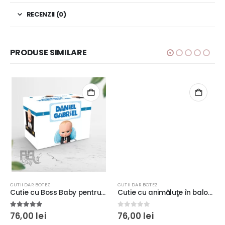
RECENZII (0)
PRODUSE SIMILARE
CUTII DAR BOTEZ
CUTII DAR BOTEZ
Cutie cu Boss Baby pentru plicuri de bani, 33x23x23cm, carton fotografic 300g/m²
Cutie cu animăluţe în balon pentru plicuri, carton fotografic 300g/m², 33x23x23cm, culoare roz
5.00
out of 5
0
out of 5
76,00
lei
76,00
lei