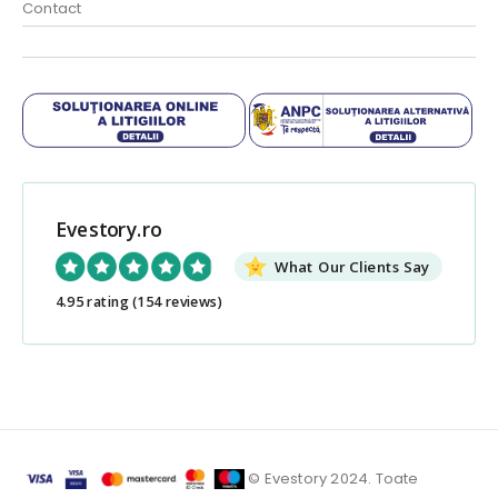
Contact
Evestory.ro
What Our Clients Say
4.95 rating
(154 reviews)
© Evestory 2024. Toate