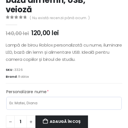
bază din lemn, USB,
veioză
( Nu există recenzii până acum. )
0
out of 5
Prețul
Prețul
120,00
lei
140,00
lei
inițial
curent
a
este:
Lampă de birou Roblox personalizată cu nume, iluminare
fost:
120,00 lei.
LED, bază din lemn și alimentare USB. Ideală pentru
140,00 lei.
camera copiilor și biroul de studiu.
SKU:
3326
Brand:
Roblox
(required)
Personalizare nume
*
ADAUGĂ ÎN COȘ