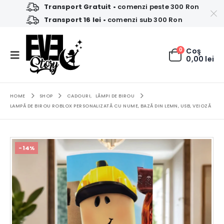
Transport Gratuit
• comenzi peste 300 Ron
Transport 16 lei
• comenzi sub 300 Ron
0
Coş
0,00
lei
HOME
SHOP
CADOURI
,
LĂMPI DE BIROU
LAMPĂ DE BIROU ROBLOX PERSONALIZATĂ CU NUME, BAZĂ DIN LEMN, USB, VEIOZĂ
-14%