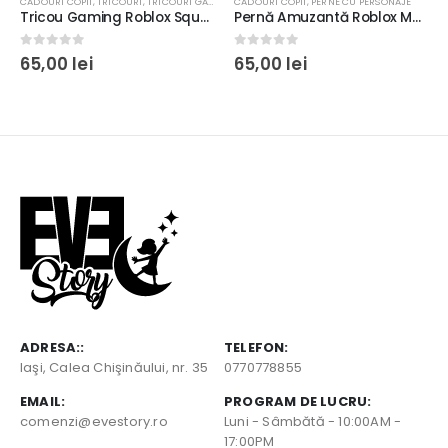
CADOURI COPII
,
TRICOURI
,
TRICOURI GAMING
CADOURI COPII
,
PERNE CU PERSONAJE
Tricou Gaming Roblox Squad, Personalizabil, unisex, rezistent la spălări, bumbac 100%, Regular Fit, culoare alb/negru
Pernă Amuzantă Roblox Man Face, 40x40cm, culoare alb, diverse materiale
l
0
out of 5
0
out of 5
65,00
lei
65,00
lei
nt
lei.
ADRESA::
TELEFON:
Iaşi, Calea Chişinăului, nr. 35
0770778855
EMAIL:
PROGRAM DE LUCRU:
comenzi@evestory.ro
Luni - Sâmbătă - 10:00AM -
17:00PM