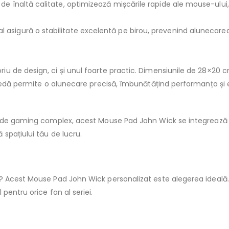
til de înaltă calitate, optimizează mișcările rapide ale mouse-ul
l asigură o stabilitate excelentă pe birou, prevenind alunecarea î
 de design, ci și unul foarte practic. Dimensiunile de 28×20 c
etedă permite o alunecare precisă, îmbunătățind performanța și e
p de gaming complex, acest Mouse Pad John Wick se integrează p
spațiului tău de lucru.
 Acest Mouse Pad John Wick personalizat este alegerea ideală. 
pentru orice fan al seriei.