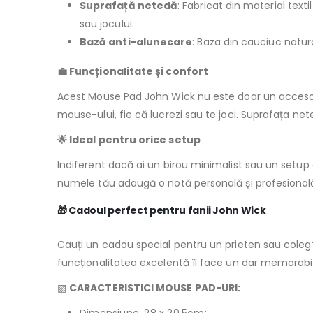
Suprafață netedă
: Fabricat din material tex
sau jocului.
Bază anti-alunecare
: Baza din cauciuc natura
💼 Funcționalitate și confort
Acest Mouse Pad John Wick nu este doar un accesoriu
mouse-ului, fie că lucrezi sau te joci. Suprafața n
🌟 Ideal pentru orice setup
Indiferent dacă ai un birou minimalist sau un setu
numele tău adaugă o notă personală și profesională 
🎁 Cadoul perfect pentru fanii John Wick
Cauți un cadou special pentru un prieten sau coleg?
funcționalitatea excelentă îl face un dar memorabil 
▧
CARACTERISTICI MOUSE PAD-URI: