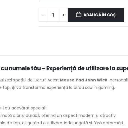
ADAUGĂ ÎN COȘ
u numele tău – Experiență de utilizare la supe
nalizezi spațiul de lucru? Acest
Mouse Pad John Wick
, personal
e top, îți va transforma experiența la birou sau în gaming.
-l cu adevărat special!
imată clar și durabil, oferind un aspect modern și atractiv.
le de top, asigurând o utilizare îndelungată și fără deformări.