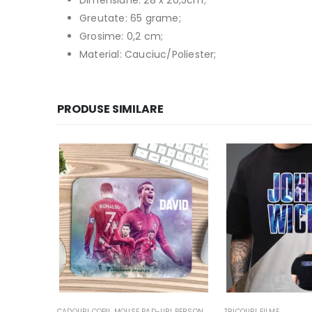
Dimensiune: 28 x 20,5cm;
Greutate: 65 grame;
Grosime: 0,2 cm;
Material: Cauciuc/Poliester;
PRODUSE SIMILARE
RSONALIZATE
TRICOURI FILME
,
PENARE PERSONALIZATE
CADOURI COPII
,
MOUSE PAD