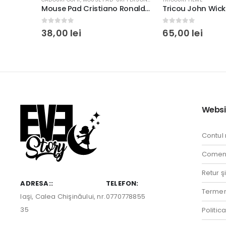
Mouse Pad Cristiano Ronaldo Portugal, personalizat cu nume, 28x20cm
Tricou John Wick Parabellum, rezistent la spălări, bumbac 100%, Regular Fit, culoare negru/alb
0
out of 5
0
out of 5
65,00
lei
38,00
lei
Websi
Contul
Comenz
Retur ş
ADRESA::
TELEFON:
Termeni
Iaşi, Calea Chişinăului, nr.
0770778855
35
Politic