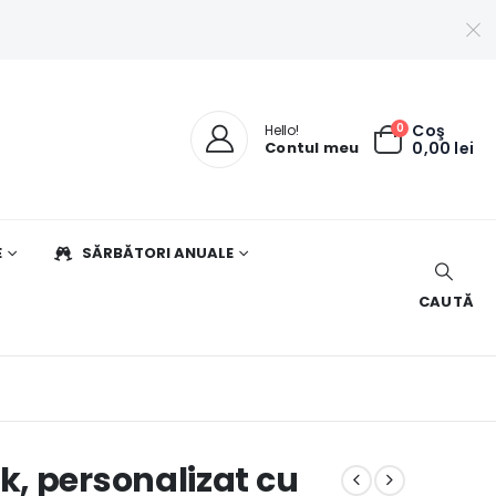
0
Coş
Hello!
Contul meu
0,00
lei
E
SĂRBĂTORI ANUALE
CAUTĂ
, personalizat cu