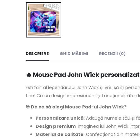
DESCRIERE
GHID MĂRIMI
RECENZII (0)
🔥 Mouse Pad John Wick personalizat c
Ești fan al legendarului John Wick și vrei să îți perso
tine! Cu un design impresionant și funcționalitate d
🎯 De ce să alegi Mouse Pad-ul John Wick?
Personalizare unică
: Adaugă numele tău și fă
Design premium
: Imaginea lui John Wick impr
Material de calitate
: Confecționat din materia