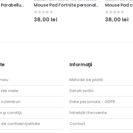
Mouse Pad Fortnite personalizat cu nume, 28x20cm
Mouse Pad cu Regele Leu Simba Birth, personalizat cu nume, 30x20cm, antiderapant
0
out of 5
0
out of 5
38,00
lei
38,00
lei
te
Informaţii
 meu
Metode de plată
ile mele
Detalii livrări
i schimburi
Date personale - GDPR
 şi condiţii
Întrebări frecvente
a de confidenţialitate
Contact