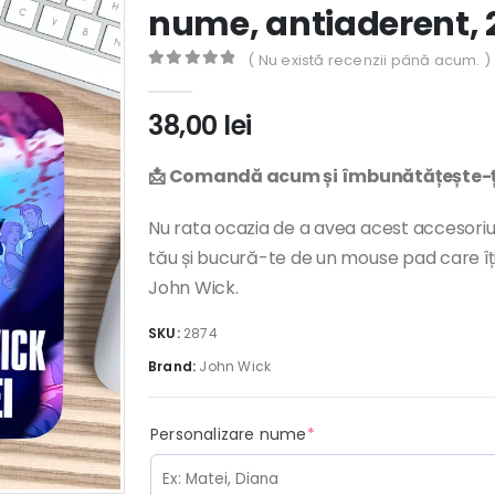
nume, antiaderent,
( Nu există recenzii până acum. )
0
out of 5
38,00
lei
📩 Comandă acum și îmbunătățește-ți 
Nu rata ocazia de a avea acest accesoriu
tău și bucură-te de un mouse pad care îț
John Wick.
SKU:
2874
Brand:
John Wick
(required)
Personalizare nume
*