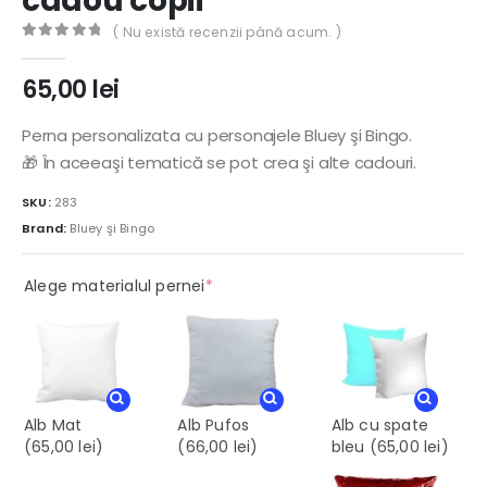
cadou copii
( Nu există recenzii până acum. )
0
out of 5
65,00
lei
Perna personalizata cu personajele Bluey şi Bingo.
🎁 În aceeaşi tematică se pot crea şi alte cadouri.
SKU:
283
Brand:
Bluey şi Bingo
(required)
Alege materialul pernei
*
Alb Mat
Alb Pufos
Alb cu spate
(65,00 lei)
(66,00 lei)
bleu
(65,00 lei)