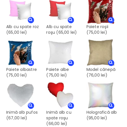
Alb cu spate roz
Alb cu spate
Paiete roşii
(65,00 lei)
roşu
(65,00 lei)
(75,00 lei)
Paiete albastre
Paiete albe
Model cânepă
(75,00 lei)
(75,00 lei)
(76,00 lei)
Inimă alb pufos
Inimă alb cu
Holografică alb
(67,00 lei)
spate roşu
(95,00 lei)
(66,00 lei)