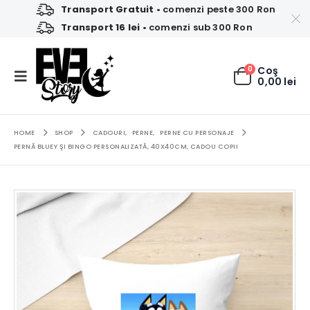
Transport Gratuit
• comenzi peste 300 Ron
Transport 16 lei
• comenzi sub 300 Ron
0
Coş
0,00
lei
HOME
SHOP
CADOURI
,
PERNE
,
PERNE CU PERSONAJE
PERNĂ BLUEY ŞI BINGO PERSONALIZATĂ, 40X40CM, CADOU COPII