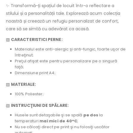
✨ Transformă-ți spațiul de locuit într-o reflectare a
stilului și a personalității tale. Explorează acum colecția
noastră și creează un refugiu personalizat de confort,
care să se simtă cu adevărat ca acasă.
▧
CARACTERISTICI PERNE:
Materialul este anti-alergic şi anti-fungic, foarte uşor de
întreţinut;
Preţul afişat este pentru personalizare pe o singură
faţă;
Dimensiune print A4;
▧
MATERIALE:
100% Poliester;
▧
INSTRUCŢIUNI DE SPĂLARE:
Husele sunt detaşabile şi se spală
pe dos
la
temperaturi
mai mici de 40°C
;
Nu se călcaţi direct pe print şi nu folosiţi uscător
automat;