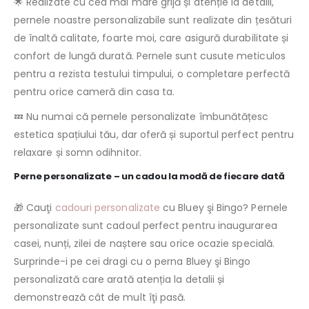
🌟 Realizate cu cea mai mare grijă și atenție la detalii,
pernele noastre personalizabile sunt realizate din țesături
de înaltă calitate, foarte moi, care asigură durabilitate și
confort de lungă durată. Pernele sunt cusute meticulos
pentru a rezista testului timpului, o completare perfectă
pentru orice cameră din casa ta.
💤 Nu numai că pernele personalizate îmbunătățesc
estetica spațiului tău, dar oferă și suportul perfect pentru
relaxare și somn odihnitor.
Perne personalizate – un cadou la modă de fiecare dată
🎁 Cauţi
cadouri personalizate
cu Bluey şi Bingo? Pernele
personalizate sunt cadoul perfect pentru inaugurarea
casei, nunți, zilei de naștere sau orice ocazie specială.
Surprinde-i pe cei dragi cu o perna Bluey şi Bingo
personalizată care arată atenția la detalii și
demonstrează cât de mult îţi pasă.