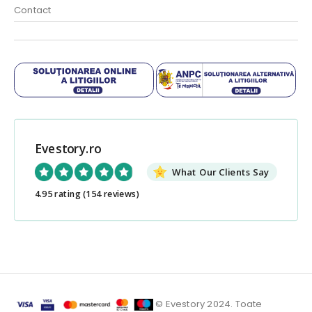
Contact
Evestory.ro
What Our Clients Say
4.95 rating
(154 reviews)
© Evestory 2024. Toate