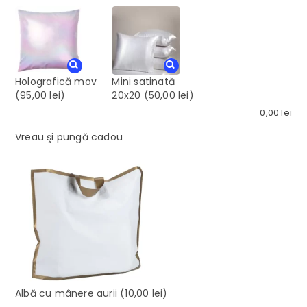
Holografică mov
Mini satinată
(95,00 lei)
20x20
(50,00 lei)
0,00
lei
Vreau şi pungă cadou
Albă cu mânere aurii
(10,00 lei)