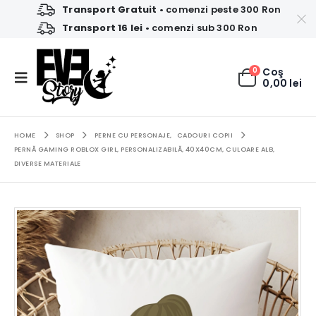
Transport Gratuit
• comenzi peste 300 Ron
Transport 16 lei
• comenzi sub 300 Ron
0
Coş
0,00
lei
HOME
SHOP
PERNE CU PERSONAJE
,
CADOURI COPII
PERNĂ GAMING ROBLOX GIRL, PERSONALIZABILĂ, 40X40CM, CULOARE ALB,
DIVERSE MATERIALE