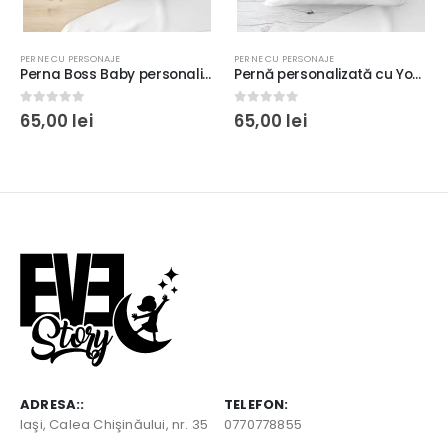
PERNE CU PERSONAJE
PERNE CU PERSONAJE
Perna Boss Baby personalizata cu nume
Pernă personalizată cu Yoda pentru copii, 40x40cm, poliester, model 2
0
out of 5
0
out of 5
65,00
lei
65,00
lei
ADRESA::
TELEFON:
Iaşi, Calea Chişinăului, nr. 35
0770778855