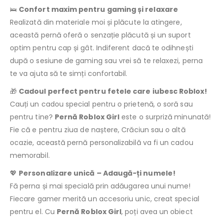
🛌
Confort maxim pentru gaming și relaxare
Realizată din materiale moi și plăcute la atingere,
această pernă oferă o senzație plăcută și un suport
optim pentru cap și gât. Indiferent dacă te odihnești
după o sesiune de gaming sau vrei să te relaxezi, perna
te va ajuta să te simți confortabil.
🎁
Cadoul perfect pentru fetele care iubesc Roblox!
Cauți un cadou special pentru o prietenă, o soră sau
pentru tine?
Pernă Roblox Girl
este o surpriză minunată!
Fie că e pentru ziua de naștere, Crăciun sau o altă
ocazie, această pernă personalizabilă va fi un cadou
memorabil.
💖
Personalizare unică – Adaugă-ți numele!
Fă perna și mai specială prin adăugarea unui nume!
Fiecare gamer merită un accesoriu unic, creat special
pentru el. Cu
Pernă Roblox Girl
, poți avea un obiect