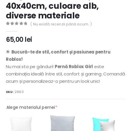
40x40cm, culoare alb,
diverse materiale
( Nu există recenzii până acum. )
0
out of 5
65,00
lei
🌟
Bucură-te de stil, confort și pasiunea pentru
Roblox!
Nu mai sta pe gânduri!
Pernă Roblox Girl
este
combinația ideală între stil, confort și gaming. Comandă
acum și personalizeaz-o pentru un look unic!
SKU:
2963
(required)
Alege materialul pernei
*