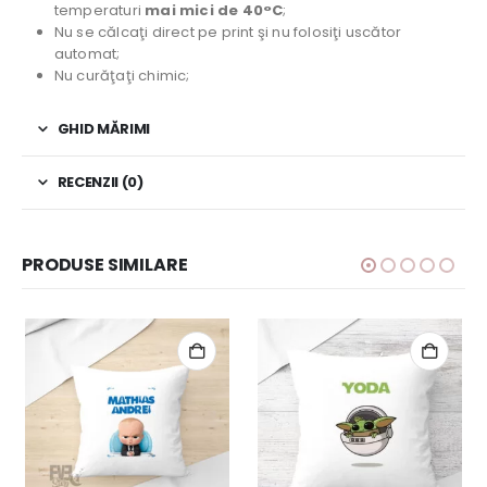
temperaturi
mai mici de 40°C
;
Nu se călcaţi direct pe print şi nu folosiţi uscător
automat;
Nu curăţaţi chimic;
GHID MĂRIMI
RECENZII (0)
PRODUSE SIMILARE