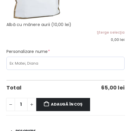
Albă cu mânere aurii
(10,00 lei)
Şterge selecţia
0,00
lei
(required)
Personalizare nume
*
Total
65,00
lei
ADAUGĂ ÎN COȘ