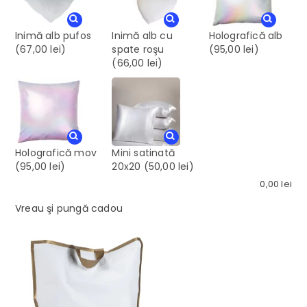
Inimă alb pufos
Inimă alb cu
Holografică alb
(67,00 lei)
spate roşu
(95,00 lei)
(66,00 lei)
Holografică mov
Mini satinată
(95,00 lei)
20x20
(50,00 lei)
0,00
lei
Vreau şi pungă cadou