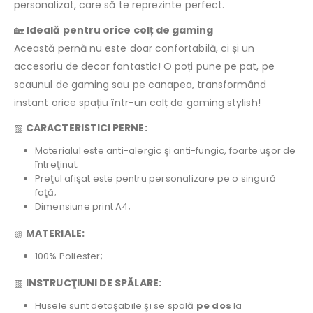
personalizat, care să te reprezinte perfect.
🏡
Ideală pentru orice colț de gaming
Această pernă nu este doar confortabilă, ci și un
accesoriu de decor fantastic! O poți pune pe pat, pe
scaunul de gaming sau pe canapea, transformând
instant orice spațiu într-un colț de gaming stylish!
▧
CARACTERISTICI PERNE:
Materialul este anti-alergic şi anti-fungic, foarte uşor de
întreţinut;
Preţul afişat este pentru personalizare pe o singură
faţă;
Dimensiune print A4;
▧
MATERIALE:
100% Poliester;
▧
INSTRUCŢIUNI DE SPĂLARE:
Husele sunt detaşabile şi se spală
pe dos
la