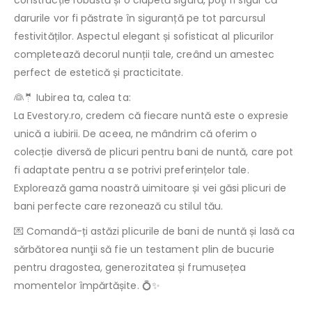
construcție robustă și o clapetă sigură, poţi fi sigur că
darurile vor fi păstrate în siguranță pe tot parcursul
festivităților. Aspectul elegant și sofisticat al plicurilor
completează decorul nunții tale, creând un amestec
perfect de estetică și practicitate.
👰🤵 Iubirea ta, calea ta:
La Evestory.ro, credem că fiecare nuntă este o expresie
unică a iubirii. De aceea, ne mândrim că oferim o
colecție diversă de plicuri pentru bani de nuntă, care pot
fi adaptate pentru a se potrivi preferințelor tale.
Explorează gama noastră uimitoare și vei găsi plicuri de
bani perfecte care rezonează cu stilul tău.
💌 Comandă-ți astăzi plicurile de bani de nuntă și lasă ca
sărbătorea nunţii să fie un testament plin de bucurie
pentru dragostea, generozitatea și frumusețea
momentelor împărtășite. 💍✨