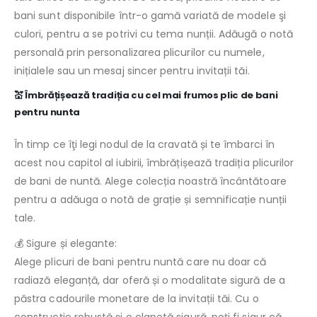
bani sunt disponibile într-o gamă variată de modele şi
culori, pentru a se potrivi cu tema nunții. Adăugă o notă
personală prin personalizarea plicurilor cu numele,
inițialele sau un mesaj sincer pentru invitații tăi.
💒 Îmbrățișează tradiția cu cel mai frumos plic de bani
pentru nunta
În timp ce îţi legi nodul de la cravată și te îmbarci în
acest nou capitol al iubirii, îmbrățișează tradiția plicurilor
de bani de nuntă. Alege colecția noastră încântătoare
pentru a adăuga o notă de grație și semnificație nunții
tale.
💰 Sigure și elegante:
Alege plicuri de bani pentru nuntă care nu doar că
radiază eleganță, dar oferă și o modalitate sigură de a
păstra cadourile monetare de la invitații tăi. Cu o