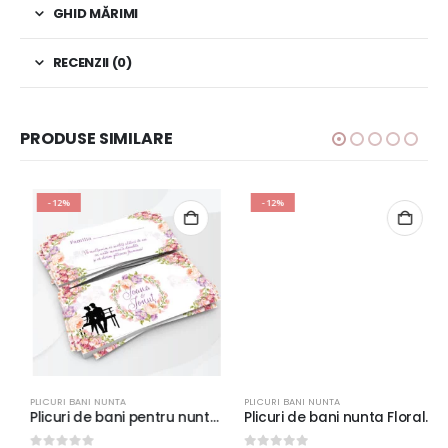
GHID MĂRIMI
RECENZII (0)
PRODUSE SIMILARE
-12%
-12%
PLICURI BANI NUNTA
PLICURI BANI NUNTA
Plicuri de bani pentru nunta cu model floral si indragostiti, 20x9cm, carton lucios de 240g, calitate superioară, culori vii
Plicuri de bani nunta Floral Iedera, 20x9cm, carton lucios de 240g, calitate superioară, culoare verde