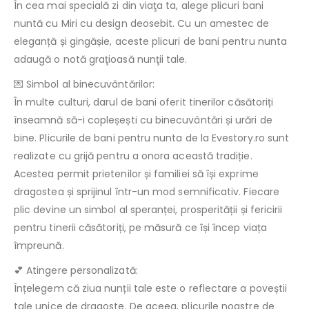
În cea mai specială zi din viaţa ta, alege plicuri bani
nuntă cu Miri cu design deosebit. Cu un amestec de
eleganță și gingășie, aceste plicuri de bani pentru nunta
adaugă o notă graţioasă nunţii tale.
💌 Simbol al binecuvântărilor:
În multe culturi, darul de bani oferit tinerilor căsătoriți
înseamnă să-i copleșești cu binecuvântări și urări de
bine. Plicurile de bani pentru nunta de la Evestory.ro sunt
realizate cu grijă pentru a onora această tradiție.
Acestea permit prietenilor și familiei să își exprime
dragostea și sprijinul într-un mod semnificativ. Fiecare
plic devine un simbol al speranței, prosperității și fericirii
pentru tinerii căsătoriți, pe măsură ce își încep viața
împreună.
💕 Atingere personalizată:
Înțelegem că ziua nunții tale este o reflectare a poveștii
tale unice de dragoste. De aceea, plicurile noastre de