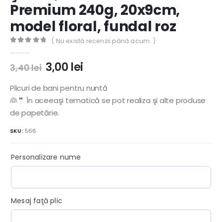
Premium 240g, 20x9cm,
model floral, fundal roz
( Nu există recenzii până acum. )
0
out of 5
Prețul
Prețul
3,00
lei
3,40
lei
inițial
curent
a
este:
Plicuri de bani pentru nuntă
fost:
3,00 lei.
👰🤵 În aceeaşi tematică se pot realiza şi alte produse
3,40 lei.
de papetărie.
SKU:
566
Personalizare nume
Mesaj faţă plic