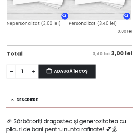
Nepersonalizat
(3,00 lei)
Personalizat
(3,40 lei)
0,00
lei
3,00
lei
Total
3,40 lei
ADAUGĂ ÎN COȘ
DESCRIERE
🎉 Sărbătoriți dragostea și generozitatea cu
plicuri de bani pentru nunta rafinate! 💕💰