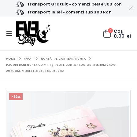
Transport Gratuit
• comenzi peste 300 Ron
Transport 16 lei
• comenzi sub 300 Ron
0
Coş
0,00
lei
HOME
SHOP
NUNTĂ
,
PLICURI BANI NUNTA
PLICURI BANI NUNTA CU MIRI ŞI FLORI, CARTON LUCIOS PREMIUM 240G,
20X9CM, MODEL FLORAL, FUNDAL ROZ
-12%