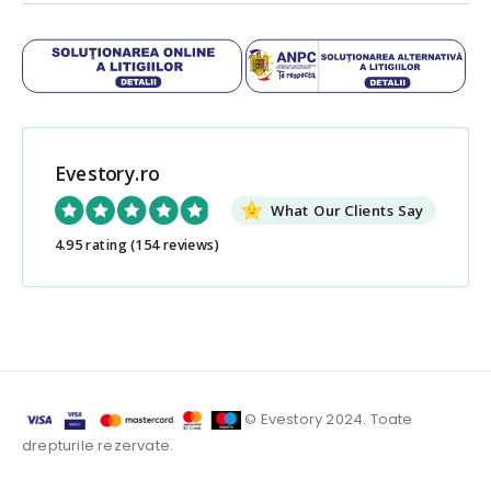
Evestory.ro
What Our Clients Say
4.95 rating
(154 reviews)
© Evestory 2024. Toate
drepturile rezervate.