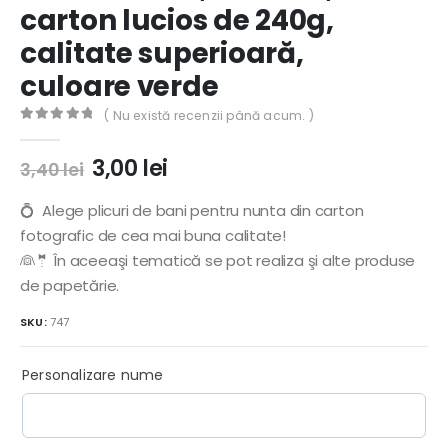
carton lucios de 240g,
calitate superioară,
culoare verde
( Nu există recenzii până acum. )
0
out of 5
Prețul
Prețul
3,00
lei
3,40
lei
inițial
curent
a
este:
💍 Alege plicuri de bani pentru nunta din carton
fost:
3,00 lei.
fotografic de cea mai buna calitate!
3,40 lei.
👰🤵 În aceeaşi tematică se pot realiza şi alte produse
de papetărie.
SKU:
747
Personalizare nume