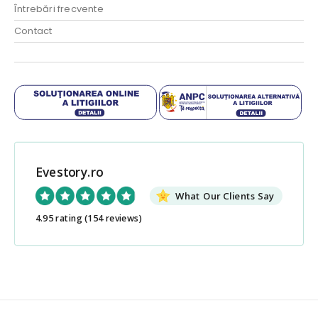
Întrebări frecvente
Contact
Evestory.ro
What Our Clients Say
4.95 rating
(154 reviews)