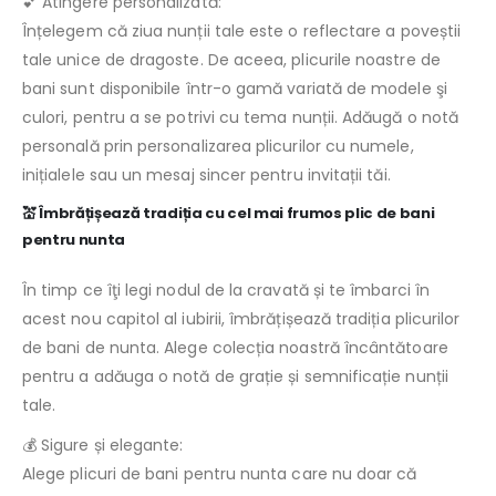
💕 Atingere personalizată:
Înțelegem că ziua nunții tale este o reflectare a poveștii
tale unice de dragoste. De aceea, plicurile noastre de
bani sunt disponibile într-o gamă variată de modele şi
culori, pentru a se potrivi cu tema nunții. Adăugă o notă
personală prin personalizarea plicurilor cu numele,
inițialele sau un mesaj sincer pentru invitații tăi.
💒 Îmbrățișează tradiția cu cel mai frumos plic de bani
pentru nunta
În timp ce îţi legi nodul de la cravată și te îmbarci în
acest nou capitol al iubirii, îmbrățișează tradiția plicurilor
de bani de nunta. Alege colecția noastră încântătoare
pentru a adăuga o notă de grație și semnificație nunții
tale.
💰 Sigure și elegante:
Alege plicuri de bani pentru nunta care nu doar că