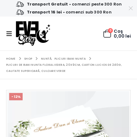
Transport Gratuit
• comenzi peste 300 Ron
Transport 16 lei
• comenzi sub 300 Ron
0
Coş
0,00
lei
HOME
SHOP
NUNTĂ
,
PLICURI BANI NUNTA
PLICURI DE BANI NUNTA FLORAL IEDERA, 20X9CM, CARTON LUCIOS DE 240G,
CALITATE SUPERIOARĂ, CULOARE VERDE
-12%