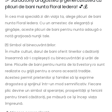
🎉 Sărbătoriți dragostea și generozitatea cu
plicuri de bani nunta Floral Iedera! 💕💰
În cea mai specială zi din viaţa ta, alege plicuri de bani
nunta Floral Iedera. Cu un amestec de eleganță și
gingășie, aceste plicuri de bani pentru nunta adaugă o
notă graţioasă nunţii tale.
💌 Simbol al binecuvântărilor:
În multe culturi, darul de bani oferit tinerilor căsătoriți
înseamnă să-i copleșești cu binecuvântări și urări de
bine. Plicurile de bani pentru nunta de la Evestory.ro sunt
realizate cu grijă pentru a onora această tradiție.
Acestea permit prietenilor și familiei să își exprime
dragostea și sprijinul într-un mod semnificativ. Fiecare
plic devine un simbol al speranței, prosperității și fericirii
pentru tinerii căsătoriți, pe măsură ce își încep viața
împreună.