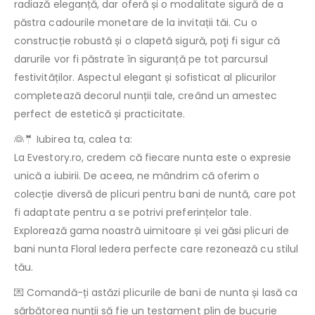
radiază eleganță, dar oferă și o modalitate sigură de a
păstra cadourile monetare de la invitații tăi. Cu o
construcție robustă și o clapetă sigură, poţi fi sigur că
darurile vor fi păstrate în siguranță pe tot parcursul
festivităților. Aspectul elegant și sofisticat al plicurilor
completează decorul nunții tale, creând un amestec
perfect de estetică și practicitate.
👰🤵 Iubirea ta, calea ta:
La Evestory.ro, credem că fiecare nunta este o expresie
unică a iubirii. De aceea, ne mândrim că oferim o
colecție diversă de plicuri pentru bani de nuntă, care pot
fi adaptate pentru a se potrivi preferințelor tale.
Explorează gama noastră uimitoare și vei găsi plicuri de
bani nunta Floral Iedera perfecte care rezonează cu stilul
tău.
💌 Comandă-ți astăzi plicurile de bani de nunta și lasă ca
sărbătorea nunţii să fie un testament plin de bucurie