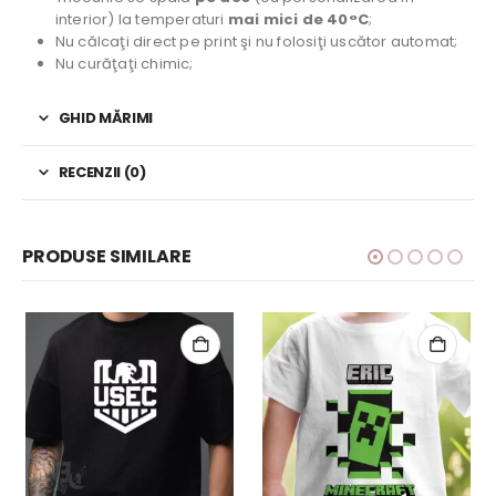
interior) la temperaturi
mai mici de 40°C
;
Nu călcaţi direct pe print şi nu folosiţi uscător automat;
Nu curăţaţi chimic;
GHID MĂRIMI
RECENZII (0)
PRODUSE SIMILARE