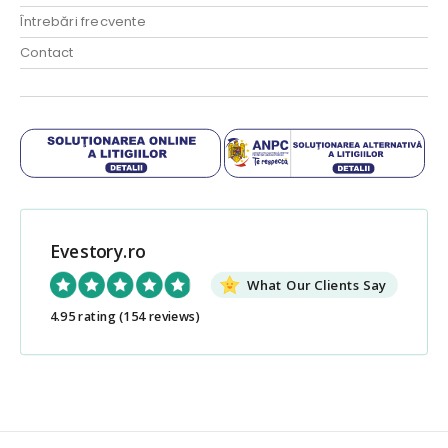
Întrebări frecvente
Contact
Evestory.ro
What Our Clients Say
4.95 rating
(154 reviews)