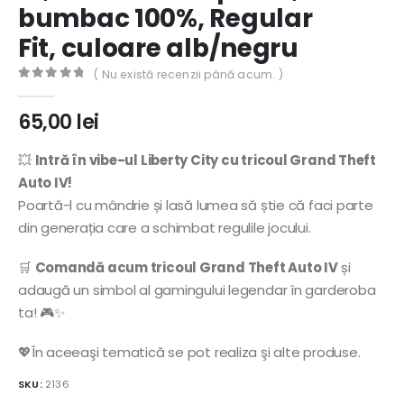
bumbac 100%, Regular
Fit, culoare alb/negru
( Nu există recenzii până acum. )
0
out of 5
65,00
lei
💥
Intră în vibe-ul Liberty City cu tricoul Grand Theft
Auto IV!
Poartă-l cu mândrie și lasă lumea să știe că faci parte
din generația care a schimbat regulile jocului.
🛒
Comandă acum tricoul Grand Theft Auto IV
și
adaugă un simbol al gamingului legendar în garderoba
ta! 🎮✨
💖În aceeaşi tematică se pot realiza şi alte produse.
SKU:
2136