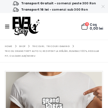
Transport Gratuit
• comenzi peste 300 Ron
Transport 16 lei
• comenzi sub 300 Ron
0
Coş
0,00
lei
HOME
SHOP
TRICOURI
,
TRICOURI GAMING
TRICOU GRAND THEFT AUTO IV, REZISTENT LA SPĂLĂRI, BUMBAC 100%, REGULAR
FIT, CULOARE ALB/NEGRU