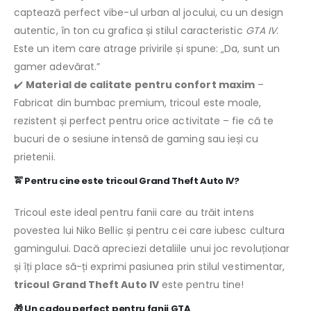
captează perfect vibe-ul urban al jocului, cu un design
autentic, în ton cu grafica și stilul caracteristic
GTA IV
.
Este un item care atrage privirile și spune: „Da, sunt un
gamer adevărat.”
✔️
Material de calitate pentru confort maxim
–
Fabricat din bumbac premium, tricoul este moale,
rezistent și perfect pentru orice activitate – fie că te
bucuri de o sesiune intensă de gaming sau ieși cu
prietenii.
🚖
Pentru cine este tricoul Grand Theft Auto IV?
Tricoul este ideal pentru fanii care au trăit intens
povestea lui Niko Bellic și pentru cei care iubesc cultura
gamingului. Dacă apreciezi detaliile unui joc revoluționar
și îți place să-ți exprimi pasiunea prin stilul vestimentar,
tricoul Grand Theft Auto IV
este pentru tine!
🎁
Un cadou perfect pentru fanii GTA