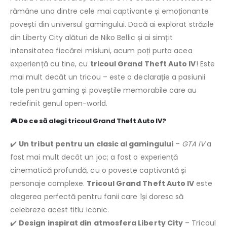
rămâne una dintre cele mai captivante și emoționante
povești din universul gamingului. Dacă ai explorat străzile
din Liberty City alături de Niko Bellic și ai simțit
intensitatea fiecărei misiuni, acum poți purta acea
experiență cu tine, cu
tricoul Grand Theft Auto IV
! Este
mai mult decât un tricou – este o declarație a pasiunii
tale pentru gaming și poveștile memorabile care au
redefinit genul open-world.
🎮
De ce să alegi tricoul Grand Theft Auto IV?
✔️
Un tribut pentru un clasic al gamingului
–
GTA IV
a
fost mai mult decât un joc; a fost o experiență
cinematică profundă, cu o poveste captivantă și
personaje complexe.
Tricoul Grand Theft Auto IV
este
alegerea perfectă pentru fanii care își doresc să
celebreze acest titlu iconic.
✔️
Design inspirat din atmosfera Liberty City
– Tricoul