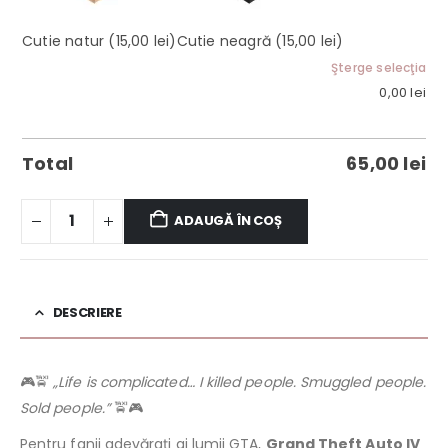
Cutie natur
(15,00 lei)
Cutie neagră
(15,00 lei)
Şterge selecţia
0,00
lei
Total
65,00
lei
ADAUGĂ ÎN COȘ
DESCRIERE
🎮🚖
„Life is complicated… I killed people. Smuggled people.
Sold people.”
🚖🎮
Pentru fanii adevărați ai lumii GTA,
Grand Theft Auto IV