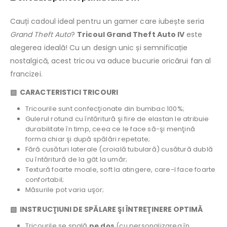
Cauți cadoul ideal pentru un gamer care iubește seria
Grand Theft Auto
?
Tricoul Grand Theft Auto IV
este
alegerea ideală! Cu un design unic și semnificație
nostalgică, acest tricou va aduce bucurie oricărui fan al
francizei.
▧ CARACTERISTICI TRICOURI
Tricourile sunt confecţionate din bumbac 100%;
Gulerul rotund cu întăritură şi fire de elastan le atribuie
durabilitate în timp, ceea ce le face să-şi menţină
forma chiar şi după spălări repetate;
Fără cusături laterale (croială tubulară) cusătură dublă
cu întăritură de la gât la umăr;
Textură foarte moale, soft la atingere, care-l face foarte
confortabil;
Măsurile pot varia uşor;
▧ INSTRUCŢIUNI DE SPĂLARE ŞI ÎNTREŢINERE OPTIMĂ
Tricourile se spală
pe dos
(cu personalizarea în