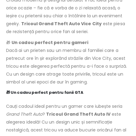
orice ocazie – fie că e vorba de o zi relaxată acasă, o
ieșire cu prietenii sau chiar o întâlnire la un eveniment
geeky.
Tricoul Grand Theft Auto Vice City
este piesa
de rezistență pentru orice fan al seriei.
🎁
Un cadou perfect pentru gameri
Dacă ai un prieten sau un membru al familiei care a
petrecut ore în șir explorând străzile din Vice City, acest
tricou este alegerea perfectă pentru a-i face o surpriză.
Cu un design care atrage toate privirile, tricoul este un
simbol al unei epoci de aur în gaming.
🎁
Un cadou perfect pentru fanii GTA
Cauți cadoul ideal pentru un gamer care iubește seria
Grand Theft Auto
?
Tricoul Grand Theft Auto IV
este
alegerea ideală! Cu un design unic și semnificație
nostalgică, acest tricou va aduce bucurie oricărui fan al