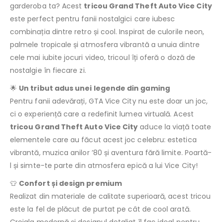
garderoba ta? Acest
tricou Grand Theft Auto Vice City
este perfect pentru fanii nostalgici care iubesc
combinația dintre retro și cool. Inspirat de culorile neon,
palmele tropicale și atmosfera vibrantă a unuia dintre
cele mai iubite jocuri video, tricoul îți oferă o doză de
nostalgie în fiecare zi.
🌟
Un tribut adus unei legende din gaming
Pentru fanii adevărați, GTA Vice City nu este doar un joc,
ci o experiență care a redefinit lumea virtuală. Acest
tricou Grand Theft Auto Vice City
aduce la viață toate
elementele care au făcut acest joc celebru: estetica
vibrantă, muzica anilor ’80 și aventura fără limite. Poartă-
l și simte-te parte din atmosfera epică a lui Vice City!
👕
Confort și design premium
Realizat din materiale de calitate superioară, acest tricou
este la fel de plăcut de purtat pe cât de cool arată.
Croiala modernă și designul detaliat îl fac ideal pentru