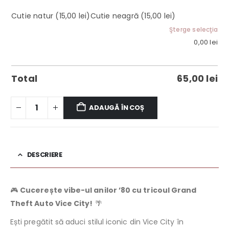
Cutie natur
(15,00 lei)
Cutie neagră
(15,00 lei)
Şterge selecţia
0,00
lei
Total
65,00
lei
ADAUGĂ ÎN COȘ
DESCRIERE
🎮
Cucerește vibe-ul anilor ’80 cu tricoul Grand
Theft Auto Vice City!
🌴
Ești pregătit să aduci stilul iconic din Vice City în