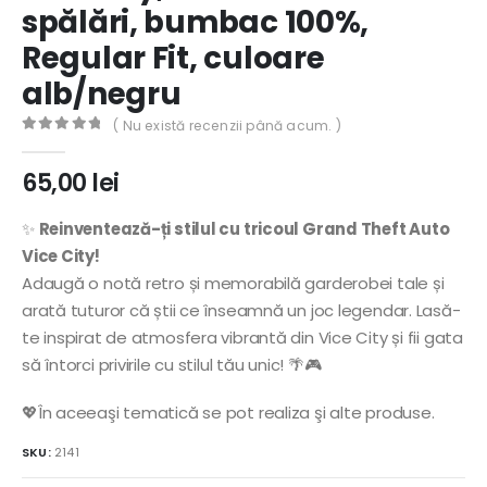
spălări, bumbac 100%,
Regular Fit, culoare
alb/negru
( Nu există recenzii până acum. )
0
out of 5
65,00
lei
✨
Reinventează-ți stilul cu tricoul Grand Theft Auto
Vice City!
Adaugă o notă retro și memorabilă garderobei tale și
arată tuturor că știi ce înseamnă un joc legendar. Lasă-
te inspirat de atmosfera vibrantă din Vice City și fii gata
să întorci privirile cu stilul tău unic! 🌴🎮
💖În aceeaşi tematică se pot realiza şi alte produse.
SKU:
2141