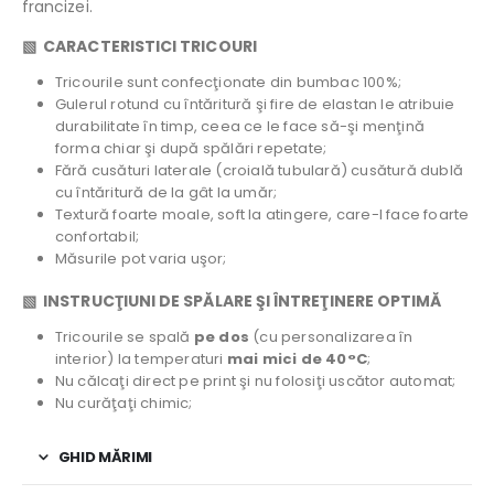
francizei.
▧ CARACTERISTICI TRICOURI
Tricourile sunt confecţionate din bumbac 100%;
Gulerul rotund cu întăritură şi fire de elastan le atribuie
durabilitate în timp, ceea ce le face să-şi menţină
forma chiar şi după spălări repetate;
Fără cusături laterale (croială tubulară) cusătură dublă
cu întăritură de la gât la umăr;
Textură foarte moale, soft la atingere, care-l face foarte
confortabil;
Măsurile pot varia uşor;
▧ INSTRUCŢIUNI DE SPĂLARE ŞI ÎNTREŢINERE OPTIMĂ
Tricourile se spală
pe dos
(cu personalizarea în
interior) la temperaturi
mai mici de 40°C
;
Nu călcaţi direct pe print şi nu folosiţi uscător automat;
Nu curăţaţi chimic;
GHID MĂRIMI