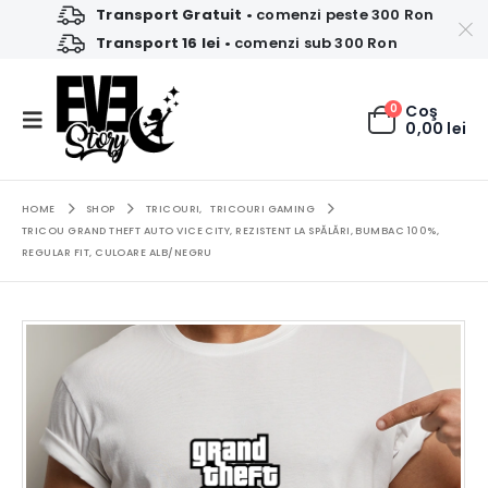
Transport Gratuit
• comenzi peste 300 Ron
Transport 16 lei
• comenzi sub 300 Ron
0
Coş
0,00
lei
HOME
SHOP
TRICOURI
,
TRICOURI GAMING
TRICOU GRAND THEFT AUTO VICE CITY, REZISTENT LA SPĂLĂRI, BUMBAC 100%,
REGULAR FIT, CULOARE ALB/NEGRU