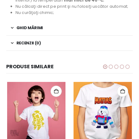
interior) la temperaturi
mai mici de 40°C
;
Nu călcaţi direct pe print şi nu folosiţi uscător automat;
Nu curăţaţi chimic;
GHID MĂRIMI
RECENZII (0)
PRODUSE SIMILARE