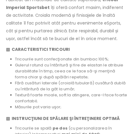
Imperial Sportsbet
îți oferă confort maxim, indiferent
de activitate. Croiala modernă și finisajele de înaltă
calitate îl fac potrivit atât pentru evenimente eSports,
cât și pentru purtarea zilnică. Este respirabil, durabil și
ușor, astfel încât să te bucuri de el în orice moment.
▧ CARACTERISTICI TRICOURI
Tricourile sunt confecţionate din bumbac 100%;
Gulerul rotund cu întăritură şi fire de elastan le atribuie
durabilitate în timp, ceea ce le face să-şi menţină
forma chiar şi după spălări repetate;
Fără cusături laterale (croială tubulară) cusătură dublă
cu întăritură de la gât la umăr;
Textură foarte moale, soft la atingere, care-l face foarte
confortabil;
Măsurile pot varia uşor;
▧ INSTRUCŢIUNI DE SPĂLARE ŞI ÎNTREŢINERE OPTIMĂ
Tricourile se spală
pe dos
(cu personalizarea în