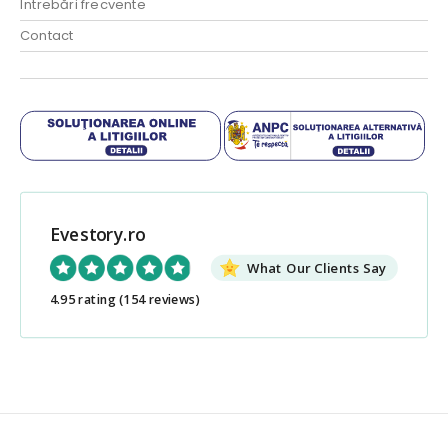
Întrebări frecvente
Contact
Evestory.ro
What Our Clients Say
4.95 rating
(154 reviews)