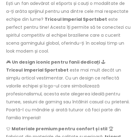
Ești un fan adevărat al eSports și cauți o modalitate de
a-ți arăta sprijinul pentru una dintre cele mai respectate
echipe din lume?
Tricoul Imperial Sportsbet
este
perfect pentru tine! Acesta îți permite să te conectezi cu
spiritul competitiv al echipei braziliene care a cucerit
scena gamingului global, oferindu-ți în același timp un
look modern și cool.
🎮
Un design iconic pentru fanii dedicați
🕹️
Tricoul Imperial Sportsbet
este mai mult decât un
simplu articol vestimentar. Cu un design ce reflectă
valorile echipei și logo-ul care simbolizează
profesionalismul, acesta este alegerea ideală pentru
turnee, sesiuni de gaming sau întâlniri casual cu prietenii.
Poartă-l cu mândrie și arată tuturor că faci parte din
familia Imperial!
👕
Materiale premium pentru confort și stil
🏆
Fabricat din materiale de calitate superioară,
tricoul