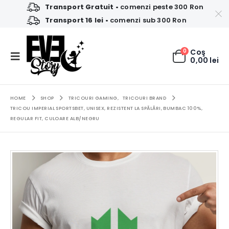
Transport Gratuit
• comenzi peste 300 Ron
Transport 16 lei
• comenzi sub 300 Ron
0
Coş
0,00
lei
HOME
SHOP
TRICOURI GAMING
,
TRICOURI BRAND
TRICOU IMPERIAL SPORTSBET, UNISEX, REZISTENT LA SPĂLĂRI, BUMBAC 100%,
REGULAR FIT, CULOARE ALB/NEGRU