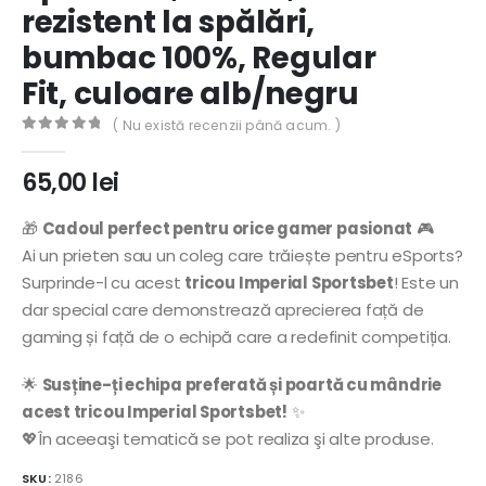
rezistent la spălări,
bumbac 100%, Regular
Fit, culoare alb/negru
( Nu există recenzii până acum. )
0
out of 5
65,00
lei
🎁
Cadoul perfect pentru orice gamer pasionat
🎮
Ai un prieten sau un coleg care trăiește pentru eSports?
Surprinde-l cu acest
tricou Imperial Sportsbet
! Este un
dar special care demonstrează aprecierea față de
gaming și față de o echipă care a redefinit competiția.
🌟
Susține-ți echipa preferată și poartă cu mândrie
acest tricou Imperial Sportsbet!
✨
💖În aceeaşi tematică se pot realiza şi alte produse.
SKU:
2186