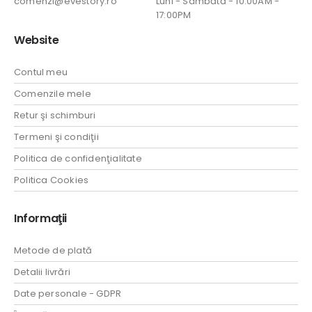
comenzi@evestory.ro
Luni - Sâmbătă - 10:00AM -
17:00PM
Website
Contul meu
Comenzile mele
Retur şi schimburi
Termeni şi condiţii
Politica de confidenţialitate
Politica Cookies
Informaţii
Metode de plată
Detalii livrări
Date personale - GDPR