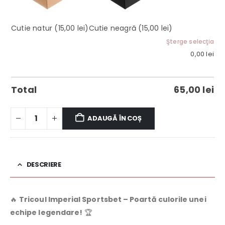
Cutie natur
(15,00 lei)
Cutie neagră
(15,00 lei)
Şterge selecţia
0,00
lei
Total
65,00
lei
ADAUGĂ ÎN COȘ
DESCRIERE
🔥
Tricoul Imperial Sportsbet – Poartă culorile unei
echipe legendare!
🏆