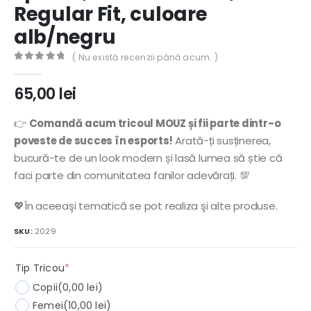
Regular Fit, culoare
alb/negru
( Nu există recenzii până acum. )
0
out of 5
65,00
lei
👉
Comandă acum tricoul MOUZ și fii parte dintr-o
poveste de succes în esports!
Arată-ți susținerea,
bucură-te de un look modern și lasă lumea să știe că
faci parte din comunitatea fanilor adevărați. 💯
💖În aceeaşi tematică se pot realiza şi alte produse.
SKU:
2029
(required)
Tip Tricou
*
Copii
(0,00 lei)
Femei
(10,00 lei)