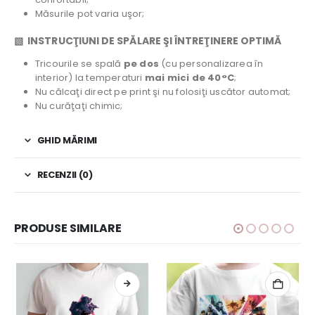
Măsurile pot varia uşor;
▧ INSTRUCŢIUNI DE SPĂLARE ŞI ÎNTREŢINERE OPTIMĂ
Tricourile se spală
pe dos
(cu personalizarea în
interior) la temperaturi
mai mici de 40°C
;
Nu călcaţi direct pe print şi nu folosiţi uscător automat;
Nu curăţaţi chimic;
GHID MĂRIMI
RECENZII (0)
PRODUSE SIMILARE