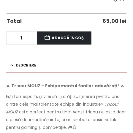
Total
65,00
lei
ADAUGĂ ÎN COȘ
DESCRIERE
🔥
Tricou MOUZ – Echipamentul fanilor adevărați!
🔥
Ești fan esports și vrei să îți arăți susținerea pentru una
dintre cele mai talentate echipe din industrie?
Tricoul
MOUZ
este perfect pentru tine! Acest tricou nu este doar
o piesă de îmbrăcăminte, ci un simbol al pasiunii tale
pentru gaming și competiție. 🎮💥