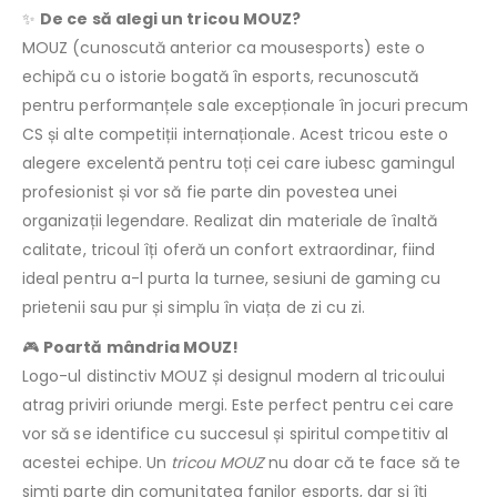
✨
De ce să alegi un tricou MOUZ?
MOUZ (cunoscută anterior ca mousesports) este o
echipă cu o istorie bogată în esports, recunoscută
pentru performanțele sale excepționale în jocuri precum
CS și alte competiții internaționale. Acest tricou este o
alegere excelentă pentru toți cei care iubesc gamingul
profesionist și vor să fie parte din povestea unei
organizații legendare. Realizat din materiale de înaltă
calitate, tricoul îți oferă un confort extraordinar, fiind
ideal pentru a-l purta la turnee, sesiuni de gaming cu
prietenii sau pur și simplu în viața de zi cu zi.
🎮
Poartă mândria MOUZ!
Logo-ul distinctiv MOUZ și designul modern al tricoului
atrag priviri oriunde mergi. Este perfect pentru cei care
vor să se identifice cu succesul și spiritul competitiv al
acestei echipe. Un
tricou MOUZ
nu doar că te face să te
simți parte din comunitatea fanilor esports, dar și îți