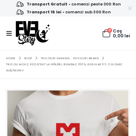
Transport Gratuit
• comenzi peste 300 Ron
Transport 16 lei
• comenzi sub 300 Ron
0
Coş
0,00
lei
HOME
SHOP
TRICOURI GAMING
,
TRICOURI BRAND
TRICOU MOUZ, REZISTENT LA SPĂLĂRI, BUMBAC 100%, REGULAR FIT, CULOARE
ALB/NEGRU