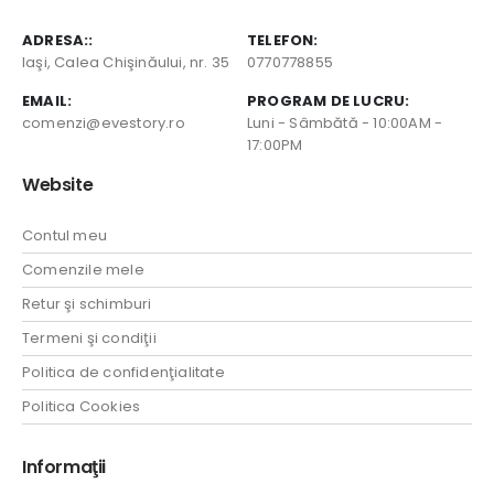
ADRESA::
TELEFON:
Iaşi, Calea Chişinăului, nr. 35
0770778855
EMAIL:
PROGRAM DE LUCRU:
comenzi@evestory.ro
Luni - Sâmbătă - 10:00AM -
17:00PM
Website
Contul meu
Comenzile mele
Retur şi schimburi
Termeni şi condiţii
Politica de confidenţialitate
Politica Cookies
Informaţii