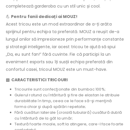
completează garderoba cu un stil unic și cool.
💪
Pentru fanii dedicați ai MOUZ!
Acest tricou este un mod extraordinar de a-ți arăta
sprijinul pentru echipa ta preferată. MOUZ a reușit de-a
lungul anilor să impresioneze prin performanțe constante
și strategii inteligente, iar acest tricou te ajută să spui
„Da, eu sunt fan!” fără cuvinte. Fie că participi la un
eveniment esports sau îți susții echipa preferată din
confortul casei, tricoul MOUZ este un must-have.
▧ CARACTERISTICI TRICOURI
Tricourile sunt confecţionate din bumbac 100%;
Gulerul rotund cu întăritură şi fire de elastan le atribuie
durabilitate în timp, ceea ce le face să-şi menţină
forma chiar şi după spălări repetate;
Fără cusături laterale (croială tubulară) cusătură dublă
cu întăritură de la gât la umăr;
Textură foarte moale, soft la atingere, care-l face foarte
confortabil;