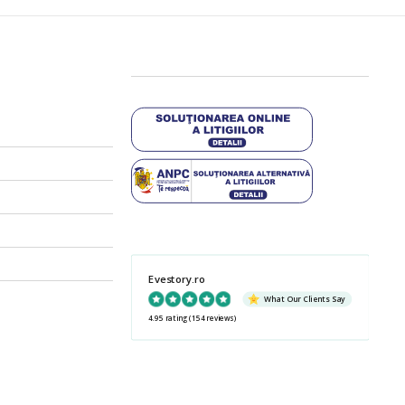
Evestory.ro
What Our Clients Say
4.95 rating
(154 reviews)