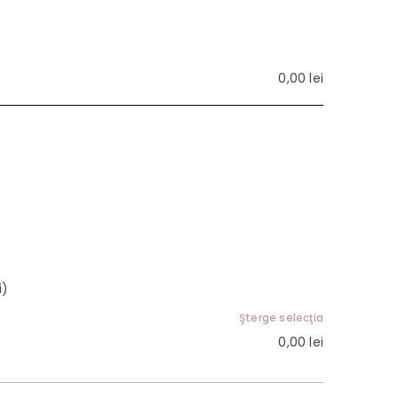
0,00
lei
i)
Şterge selecţia
0,00
lei