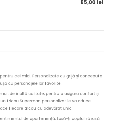
65,00
lei
entru cei mici. Personalizate cu grijă şi concepute
ăuşă cu personajele lor favorite.
moi, de înaltă calitate, pentru a asigura confort şi
un tricou Superman personalizat le va aduce
face fiecare tricou cu adevărat unic.
entimentul de apartenență. Lasă-ți copilul să iasă