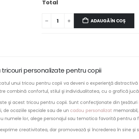
Total
ADAUGĂ ÎN COȘ
 tricouri personalizate pentru copii
ul unui tricou pentru copii va deveni o experienţă distractivă p
tre combină confortul, stilul şi individualitatea, cu o grafică juc
ste şi acest tricou pentru copii. Sunt confecţionate din ţesături 
zi, de ocaziile speciale sau de un
cadou personalizat
memorabil, 
 cu numele lor, alege personajul sau tematica favorită pentru a 
exprime creativitatea, dar promovează și încrederea în sine și s