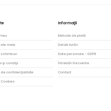
te
Informaţii
 meu
Metode de plată
ile mele
Detalii livrări
i schimburi
Date personale - GDPR
 şi condiţii
Întrebări frecvente
a de confidenţialitate
Contact
a Cookies