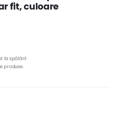
 fit, culoare
 la spălări!
te produse.