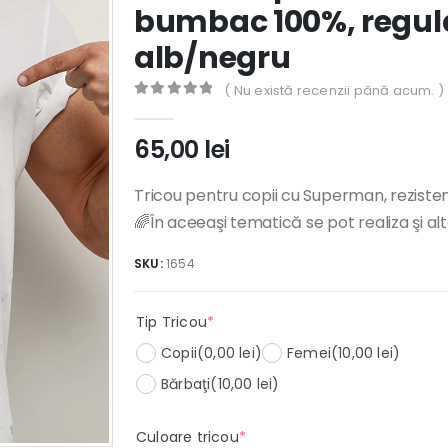
bumbac 100%, regular
alb/negru
( Nu există recenzii până acum. )
0
out of 5
65,00
lei
Tricou pentru copii cu Superman, rezistent
🌈În aceeaşi tematică se pot realiza şi al
SKU:
1654
(required)
Tip Tricou
*
Copii
(0,00 lei)
Femei
(10,00 lei)
Bărbaţi
(10,00 lei)
(required)
Culoare tricou
*