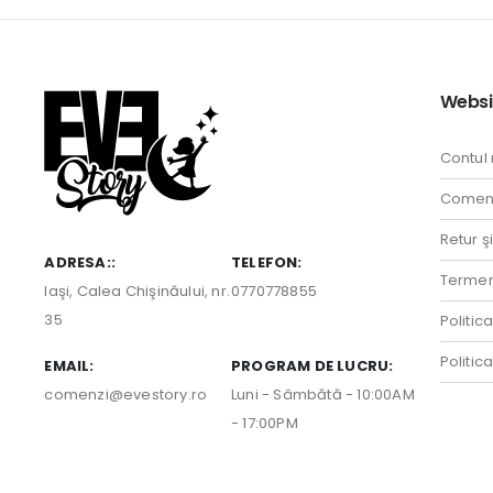
Websi
Contul
Comenz
Retur ş
ADRESA::
TELEFON:
Termeni
Iaşi, Calea Chişinăului, nr.
0770778855
35
Politic
Politic
EMAIL:
PROGRAM DE LUCRU:
comenzi@evestory.ro
Luni - Sâmbătă - 10:00AM
- 17:00PM