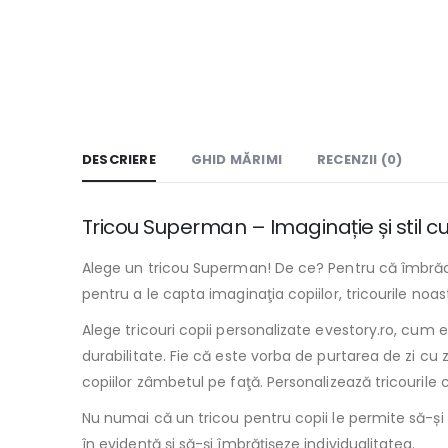
DESCRIERE
GHID MĂRIMI
RECENZII (0)
Tricou Superman – Imaginație și stil cu
Alege un tricou Superman! De ce? Pentru că îmbrăcat
pentru a le capta imaginaţia copiilor, tricourile noas
Alege tricouri copii personalizate evestory.ro, cum e
durabilitate. Fie că este vorba de purtarea de zi cu 
copiilor zâmbetul pe faţă. Personalizează tricourile
Nu numai că un tricou pentru copii le permite să-și 
în evidență şi să-și îmbrățișeze individualitatea.