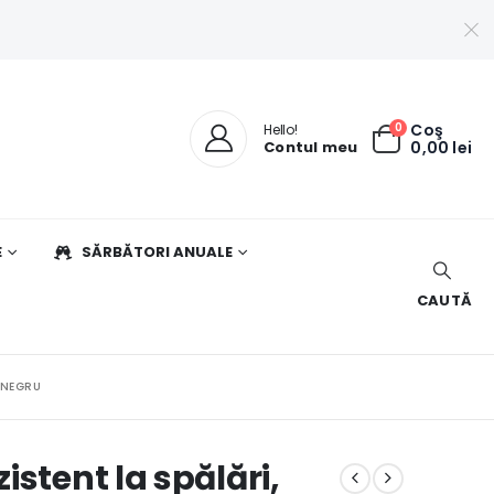
0
Coş
Hello!
Contul meu
0,00
lei
E
SĂRBĂTORI ANUALE
CAUTĂ
/NEGRU
stent la spălări,