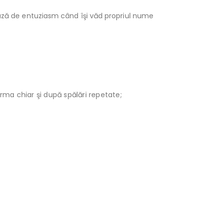
ează de entuziasm când îşi văd propriul nume
orma chiar şi după spălări repetate;