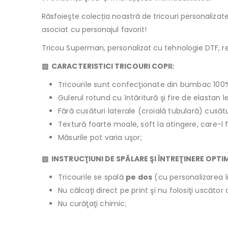
Răsfoieşte colecția noastră de tricouri personaliza
asociat cu personajul favorit!
Tricou Superman, personalizat cu tehnologie DTF, rez
▧ CARACTERISTICI TRICOURI COPII:
Tricourile sunt confecţionate din bumbac 100
Gulerul rotund cu întăritură şi fire de elastan 
Fără cusături laterale (croială tubulară) cusăt
Textură foarte moale, soft la atingere, care-l 
Măsurile pot varia uşor;
▧ INSTRUCŢIUNI DE SPĂLARE ŞI ÎNTREŢINERE OPTI
Tricourile se spală
pe dos
(cu personalizarea î
Nu călcaţi direct pe print şi nu folosiţi uscăto
Nu curăţaţi chimic;