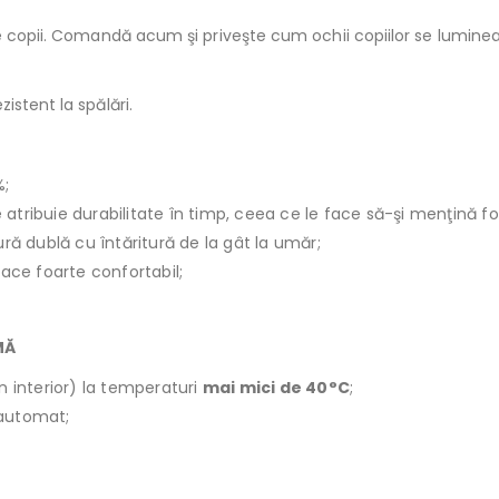
te copii. Comandă acum şi priveşte cum ochii copiilor se lumin
istent la spălări.
%;
le atribuie durabilitate în timp, ceea ce le face să-şi menţină f
ură dublă cu întăritură de la gât la umăr;
face foarte confortabil;
MĂ
n interior) la temperaturi
mai mici de 40°C
;
r automat;