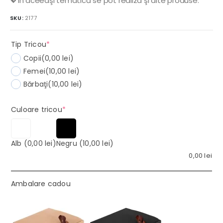
💖În aceeaşi tematică se pot realiza şi alte produse.
SKU:
2177
(required)
Tip Tricou
*
Copii
(0,00 lei)
Femei
(10,00 lei)
Bărbaţi
(10,00 lei)
(required)
Culoare tricou
*
Alb
(0,00 lei)
Negru
(10,00 lei)
0,00
lei
Ambalare cadou