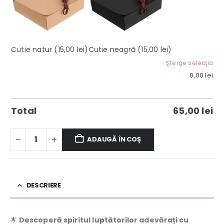
Cutie natur
(15,00 lei)
Cutie neagră
(15,00 lei)
Şterge selecţia
0,00
lei
Total
65,00
lei
ADAUGĂ ÎN COȘ
DESCRIERE
🌟
Descoperă spiritul luptătorilor adevărați cu