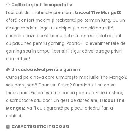
👕
Calitate și stil la superlativ
Fabricat din materiale premium,
tricoul The MongolZ
oferă confort maxim și rezistență pe termen lung. Cu un
design modern, logo-ul echipei și o croială potrivită
oricărei ocazii, acest tricou îmbină perfect stilul casual
cu pasiunea pentru gaming. Poartă-l la evenimentele de
gaming sau în timpul liber și fii sigur că vei atrage priviri
admirative!
🎁
Un cadou ideal pentru gameri
Cunoști pe cineva care urmărește meciurile The MongolZ
sau care joacă Counter-Strike? Surprinde-l cu acest
tricou unic! Fie că este un cadou pentru o zi de naștere,
o sărbătoare sau doar un gest de apreciere,
tricoul The
MongolZ
va fi cu siguranță pe placul oricărui fan al
echipei.
▧ CARACTERISTICI TRICOURI