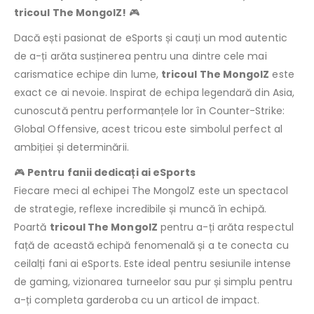
tricoul The MongolZ!
🎮
Dacă ești pasionat de eSports și cauți un mod autentic
de a-ți arăta susținerea pentru una dintre cele mai
carismatice echipe din lume,
tricoul The MongolZ
este
exact ce ai nevoie. Inspirat de echipa legendară din Asia,
cunoscută pentru performanțele lor în Counter-Strike:
Global Offensive, acest tricou este simbolul perfect al
ambiției și determinării.
🎮
Pentru fanii dedicați ai eSports
Fiecare meci al echipei The MongolZ este un spectacol
de strategie, reflexe incredibile și muncă în echipă.
Poartă
tricoul The MongolZ
pentru a-ți arăta respectul
față de această echipă fenomenală și a te conecta cu
ceilalți fani ai eSports. Este ideal pentru sesiunile intense
de gaming, vizionarea turneelor sau pur și simplu pentru
a-ți completa garderoba cu un articol de impact.