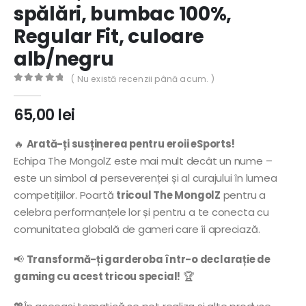
spălări, bumbac 100%,
Regular Fit, culoare
alb/negru
( Nu există recenzii până acum. )
0
out of 5
65,00
lei
🔥
Arată-ți susținerea pentru eroii eSports!
Echipa The MongolZ este mai mult decât un nume –
este un simbol al perseverenței și al curajului în lumea
competițiilor. Poartă
tricoul The MongolZ
pentru a
celebra performanțele lor și pentru a te conecta cu
comunitatea globală de gameri care îi apreciază.
📢
Transformă-ți garderoba într-o declarație de
gaming cu acest tricou special!
🏆