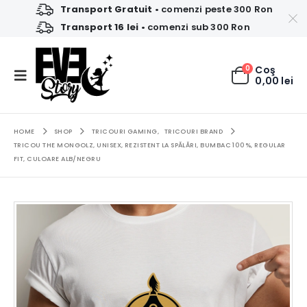
Transport Gratuit
• comenzi peste 300 Ron
Transport 16 lei
• comenzi sub 300 Ron
0
Coş
0,00
lei
HOME
SHOP
TRICOURI GAMING
,
TRICOURI BRAND
TRICOU THE MONGOLZ, UNISEX, REZISTENT LA SPĂLĂRI, BUMBAC 100%, REGULAR
FIT, CULOARE ALB/NEGRU