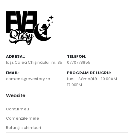
ADRESA::
TELEFON:
Iaşi, Calea Chişinăului, nr. 35
0770778855
EMAIL:
PROGRAM DE LUCRU:
comenzi@evestory.ro
Luni - Sâmbătă - 10:00AM -
17:00PM
Website
Contul meu
Comenzile mele
Retur şi schimburi