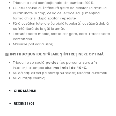
Tricourile sunt confecţionate din bumbac 100%;
Gulerul rotund cu întăritură şi fire de elastan le atribuie
durabilitate în timp, ceea ce le face să-şi menţină
forma chiar şi după spălări repetate;
Fără cusături laterale (croială tubulară) cusătură dublă
cu întăritură de la gât la umăr;
Textură foarte moale, soft la atingere, care-l face foarte
confortabil;
Măsurile pot varia uşor;
▧ INSTRUCŢIUNI DE SPĂLARE ŞI ÎNTREŢINERE OPTIMĂ
Tricourile se spală
pe dos
(cu personalizarea în
interior) la temperaturi
mai mici de 40°C
;
Nu călcaţi direct pe print şi nu folosiţi uscător automat;
Nu curăţaţi chimic;
GHID MĂRIMI
RECENZII (0)