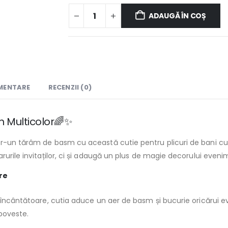
ADAUGĂ ÎN COȘ
IMENTARE
RECENZII (0)
rn Multicolor🌈✨
tr-un tărâm de basm cu această cutie pentru plicuri de bani cu
rurile invitaților, ci și adaugă un plus de magie decorului eveni
ore
e încântătoare, cutia aduce un aer de basm și bucurie oricărui 
poveste.