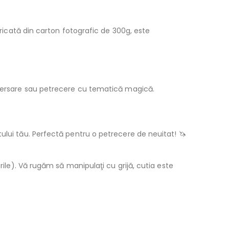
bricată din carton fotografic de 300g, este
niversare sau petrecere cu tematică magică.
ului tău. Perfectă pentru o petrecere de neuitat! 🦄
rile). Vă rugăm să manipulaţi cu grijă, cutia este