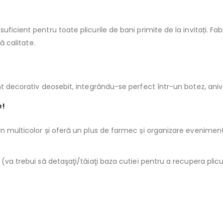
ficient pentru toate plicurile de bani primite de la invitați. Fa
ă calitate.
ent decorativ deosebit, integrându-se perfect într-un botez, a
e!
rn multicolor și oferă un plus de farmec și organizare eveniment
(va trebui să detaşaţi/tăiaţi baza cutiei pentru a recupera plicu