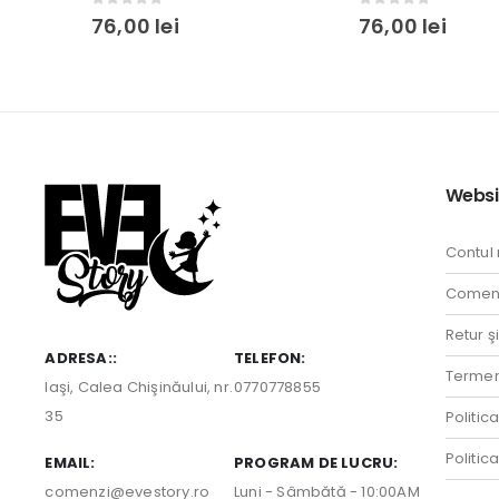
0
out of 5
4.00
out of 5
76,00
lei
76,00
lei
Websi
Contul
Comenz
Retur ş
ADRESA::
TELEFON:
Termeni
Iaşi, Calea Chişinăului, nr.
0770778855
35
Politic
Politic
EMAIL:
PROGRAM DE LUCRU:
comenzi@evestory.ro
Luni - Sâmbătă - 10:00AM