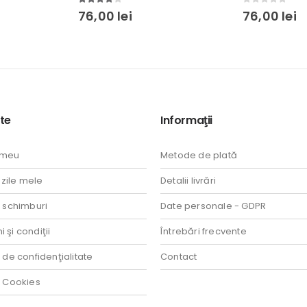
0
out of 5
0
out of 5
76,00
lei
76,00
lei
te
Informaţii
 meu
Metode de plată
ile mele
Detalii livrări
i schimburi
Date personale - GDPR
 şi condiţii
Întrebări frecvente
a de confidenţialitate
Contact
a Cookies