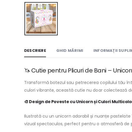
DESCRIERE
GHID MĂRIMI
INFORMAȚII SUPL
🦄 Cutie pentru Plicuri de Bani – Unico
Transformă botezul sau petrecerea copilului tău în
culori vibrante, această cutie nu doar colectează da
🎨 Design de Poveste cu Unicorn și Culori Multicol
Ilustrată cu un unicorn adorabil și nuanțe pastelat
vizual spectaculos, perfect pentru o atmosferă de 