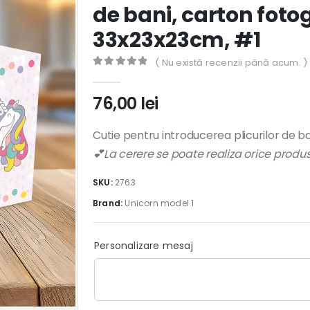
de bani, carton foto
33x23x23cm, #1
( Nu există recenzii până acum. )
0
out of 5
76,00
lei
Cutie pentru introducerea plicurilor de ba
💕La cerere se poate realiza orice prod
SKU:
2763
Brand:
Unicorn model 1
Personalizare mesaj