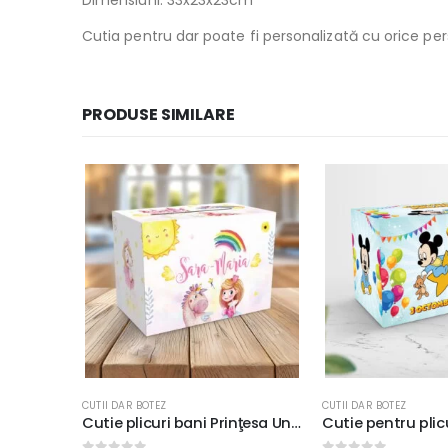
Dimensiuni: 33x23x23cm
Cutia pentru dar poate fi personalizată cu orice per
PRODUSE SIMILARE
CUTII DAR BOTEZ
CUTII DAR BOTEZ
Cutie plicuri bani Prinţesa Unicorn pentru botez, carton fotografic 300g, 33x23x23cm
Cutie pentru plicuri Baby Mickey, carton fotografic 300g/m², 33x23x23cm, baloane colorate