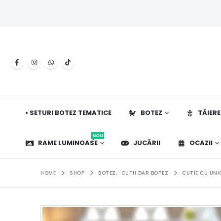
• SETURI BOTEZ TEMATICE
BOTEZ
TĂIERE
NOU
RAME LUMINOASE
JUCĂRII
OCAZII
HOME
SHOP
BOTEZ
,
CUTII DAR BOTEZ
CUTIE CU UNI