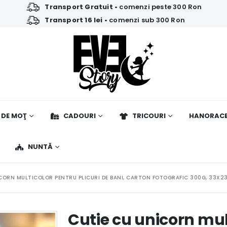
Transport Gratuit
• comenzi peste 300 Ron
Transport 16 lei
• comenzi sub 300 Ron
 DE MOŢ
CADOURI
TRICOURI
HANORAC
NUNTĂ
CORN MULTICOLOR PENTRU PLICURI DE BANI, CARTON FOTOGRAFIC 300G, 33X2
Cutie cu unicorn mult