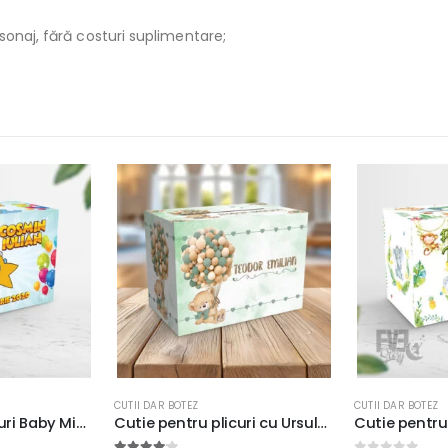
sonaj, fără costuri suplimentare;
CUTII DAR BOTEZ
CUTII DAR BOTEZ
Cutie pentru plicuri cu Ursuleţ şi baloane, fundal verde watercolor, 33x23x23cm, carton fotografic 300g/m²
Cutie pentru gemeni cu animăluţe Safari pentru plicurile de bani, 33x23x23cm, carton fotografic 300g/m²