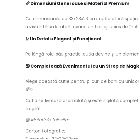
📏 Dimensiuni Generoase și Material Premium
Cu dimensiunile de 33x23x23 cm, cutia oferă spațiu su
rezistentă și durabilă, având un finisaj lucios de înalt
✨ Un Detaliu Elegant și Funcțional
Pe lângă rolul său practic, cutia devine și un elem
🎁 Completează Evenimentul cu un Strop de Magi
Alege această cutie pentru plicuri de bani cu unico
🌈✨
Cutia se livrează asamblată şi este sigilată complet 
fragilă!
▧ Materiale folosite:
Carton fotografic;