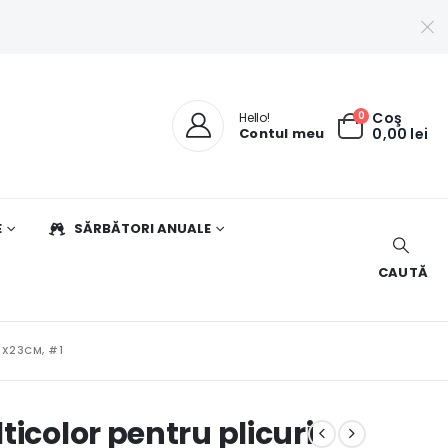
0
Coş
Hello!
Contul meu
0,00
lei
E
SĂRBĂTORI ANUALE
CAUTĂ
3X23CM, #1
icolor pentru plicuri