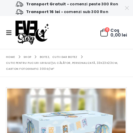
Transport Gratuit
• comenzi peste 300 Ron
Transport 16 lei
• comenzi sub 300 Ron
0
Coş
0,00
lei
HOME
SHOP
BOTEZ
,
CUTII DAR BOTEZ
CUTIE PENTRU PLICURI URSULEŢUL CĂLĂTOR, PERSONALIZATĂ, 33X23X23CM,
CARTON FOTOGRAFIC 300G/M²