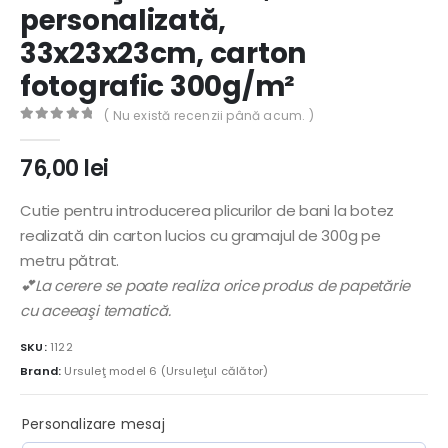
personalizată,
33x23x23cm, carton
fotografic 300g/m²
( Nu există recenzii până acum. )
0
out of 5
76,00
lei
Cutie pentru introducerea plicurilor de bani la botez
realizată din carton lucios cu gramajul de 300g pe
metru pătrat.
💕La cerere se poate realiza orice produs de papetărie
cu aceeaşi tematică.
SKU:
1122
Brand:
Ursuleţ model 6 (Ursuleţul călător)
Personalizare mesaj