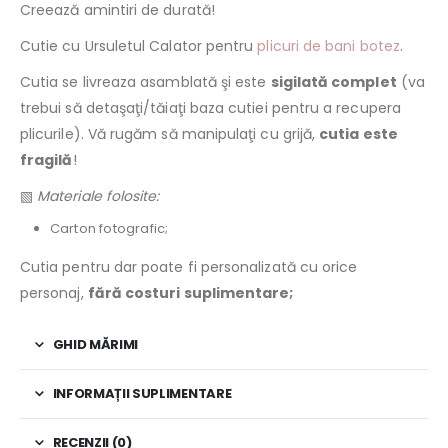
Creează amintiri de durată!
Cutie cu Ursuletul Calator pentru
plicuri de bani botez
.
Cutia se livreaza asamblată şi este
sigilată complet
(va
trebui să detaşaţi/tăiaţi baza cutiei pentru a recupera
plicurile). Vă rugăm să manipulaţi cu grijă,
cutia este
fragilă
!
▧
Materiale folosite:
Carton fotografic;
Cutia pentru dar poate fi personalizată cu orice
personaj,
fără costuri suplimentare;
GHID MĂRIMI
INFORMAȚII SUPLIMENTARE
RECENZII (0)