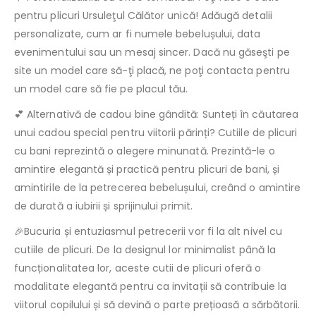
pentru plicuri Ursuleţul Călător unică! Adăugă detalii
personalizate, cum ar fi numele bebelușului, data
evenimentului sau un mesaj sincer. Dacă nu găseşti pe
site un model care să-ţi placă, ne poţi contacta pentru
un model care să fie pe placul tău.
💕 Alternativă de cadou bine gândită: Sunteți în căutarea
unui cadou special pentru viitorii părinți? Cutiile de plicuri
cu bani reprezintă o alegere minunată. Prezintă-le o
amintire elegantă și practică pentru plicuri de bani, și
amintirile de la petrecerea bebelușului, creând o amintire
de durată a iubirii și sprijinului primit.
🎉Bucuria și entuziasmul petrecerii vor fi la alt nivel cu
cutiile de plicuri. De la designul lor minimalist până la
funcționalitatea lor, aceste cutii de plicuri oferă o
modalitate elegantă pentru ca invitații să contribuie la
viitorul copilului și să devină o parte prețioasă a sărbătorii.