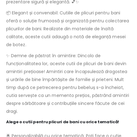
prezentare sigură și elegantă. 💕✨
📦 Elegant și convenabil: Cutiile de plicuri pentru bani
oferă o soluție frumoasă și organizată pentru colectarea
plicurilor de bani. Realizate din materiale de înaltă
calitate, aceste cutii adaugă o notă de eleganță mesei
de botez.
✨ Demne de păstrat în amintire: Dincolo de
funcționalitatea lor, aceste cutii de plicuri de bani devin
amintiri prețioase! Amintiri care încapsulează dragostea
și urările de bine împărtășite de familie și prieteni. Mult
timp după ce petrecerea pentru bebeluș s-a încheiat,
cutia servește ca un memento prețios, păstrând amintiri
despre sărbătoare și contribuțiile sincere făcute de cei
dragi.
Alege o cutii pentru plicuri de bani cu orice tematică!
🌟 Personalizabilă cu orice tematică: Poţi face o cutie