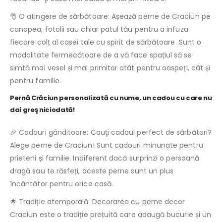
🎅 O atingere de sărbătoare: Așează perne de Craciun pe
canapea, fotolii sau chiar patul tău pentru a infuza
fiecare colț al casei tale cu spirit de sărbătoare. Sunt o
modalitate fermecătoare de a vă face spațiul să se
simtă mai vesel și mai primitor atât pentru oaspeți, cât și
pentru familie.
Pernă Crăciun personalizată cu nume, un cadou cu care nu
dai greş niciodată!
🎉 Cadouri gânditoare: Cauţi cadoul perfect de sărbători?
Alege perne de Craciun! Sunt cadouri minunate pentru
prieteni și familie. Indiferent dacă surprinzi o persoană
dragă sau te răsfeți, aceste perne sunt un plus
încântător pentru orice casă.
🌟 Tradiție atemporală: Decorarea cu perne decor
Craciun este o tradiție prețuită care adaugă bucurie și un