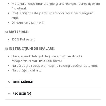
Materialul este anti-alergic şi anti-fungic, foarte uşor de
întreţinut;
Preţul afişat este pentru personalizare pe o singură
faţă;
Dimensiune print A4;
▧
MATERIALE:
100% Poliester;
▧
INSTRUCŢIUNI DE SPĂLARE:
Husele sunt detaşabile şi se spală
pe dos
la
temperaturi
mai mici de 40°C
;
Nu călcaţi direct pe print şi nu folosiţi uscător automat;
Nu curăţaţi chimic;
GHID MĂRIMI
RECENZII (0)