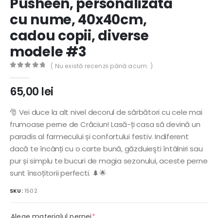
Pusheen, personalizată
cu nume, 40x40cm,
cadou copii, diverse
modele #3
( Nu există recenzii până acum. )
0
out of 5
65,00
lei
🎅 Vei duce la alt nivel decorul de sărbători cu cele mai
frumoase perne de Crăciun! Lasă-ți casa să devină un
paradis al farmecului și confortului festiv. Indiferent
dacă te încânți cu o carte bună, găzduieşti întâlniri sau
pur și simplu te bucuri de magia sezonului, aceste perne
sunt însoțitorii perfecti. 🌲🌟
SKU:
1502
(required)
Alege materialul pernei
*