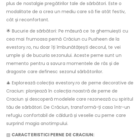
plus de nostalgie pregătirilor tale de sărbători. Este o
modalitate de a crea un mediu care să fie atât festiv,
cât și reconfortant.
🌟 Bucurie de sărbători: Pe măsură ce te ghemuiești cu
cea mai frumoasa pernă Crăciun cu Pusheen de la
evestory.ro, nu doar îți îmbunătățești decorul, te vei
umple și de bucuria sezonului. Aceste perne sunt un
memento pentru a savura momentele de râs și de
dragoste care definesc sezonul sărbătorilor.
🎄 Explorează colecția evestory.ro de perne decorative de
Craciun: plonjează în colecția noastră de perne de
Craciun și descoperă modelele care rezonează cu spiritul
tău de sărbători. De Crăciun, transformă-ți casa într-un
refugiu confortabil de căldură și veselie cu perne care
surprind magia anotimpului.
▧
CARACTERISTICI PERNE DE CRACIUN: