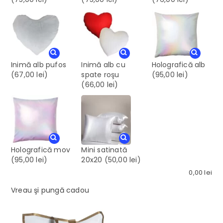
Inimă alb pufos
Inimă alb cu
Holografică alb
(67,00 lei)
spate roşu
(95,00 lei)
(66,00 lei)
Holografică mov
Mini satinată
(95,00 lei)
20x20
(50,00 lei)
0,00
lei
Vreau şi pungă cadou