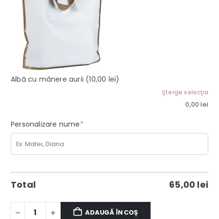
Albă cu mânere aurii
(10,00 lei)
Şterge selecţia
0,00
lei
(required)
Personalizare nume
*
Total
65,00
lei
ADAUGĂ ÎN COȘ