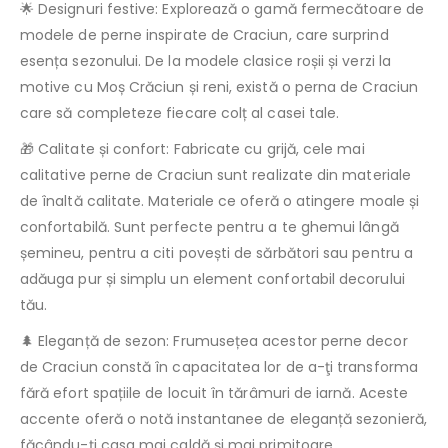
🌟 Designuri festive: Explorează o gamă fermecătoare de
modele de perne inspirate de Craciun, care surprind
esența sezonului. De la modele clasice roșii și verzi la
motive cu Moș Crăciun și reni, există o perna de Craciun
care să completeze fiecare colț al casei tale.
🎁 Calitate și confort: Fabricate cu grijă, cele mai
calitative perne de Craciun sunt realizate din materiale
de înaltă calitate. Materiale ce oferă o atingere moale și
confortabilă. Sunt perfecte pentru a te ghemui lângă
șemineu, pentru a citi povești de sărbători sau pentru a
adăuga pur și simplu un element confortabil decorului
tău.
🌲 Eleganță de sezon: Frumusețea acestor perne decor
de Craciun constă în capacitatea lor de a-ţi transforma
fără efort spațiile de locuit în tărâmuri de iarnă. Aceste
accente oferă o notă instantanee de eleganță sezonieră,
făcându-ţi casa mai caldă și mai primitoare.