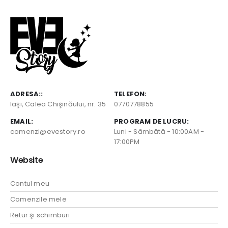
ADRESA::
TELEFON:
Iaşi, Calea Chişinăului, nr. 35
0770778855
EMAIL:
PROGRAM DE LUCRU:
comenzi@evestory.ro
Luni - Sâmbătă - 10:00AM -
17:00PM
Website
Contul meu
Comenzile mele
Retur şi schimburi