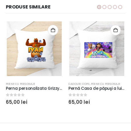
PRODUSE SIMILARE
PERNE CU PERSONAJE
CADOURI COPII
,
PERNE CU PERSONAJE
Perna personalizata Grizzy şi Lemingii, 40x40cm, poliester, cadou copii
Pernă Casa de păpuşi a lui Gabby personalizată cu nume pentru copii, 40x40cm, culoare alb, poliester
0
out of 5
0
out of 5
65,00
lei
65,00
lei