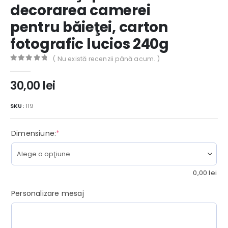
decorarea camerei
pentru băieţei, carton
fotografic lucios 240g
( Nu există recenzii până acum. )
0
out of 5
30,00
lei
SKU:
119
(required)
Dimensiune:
*
0,00
lei
Personalizare mesaj