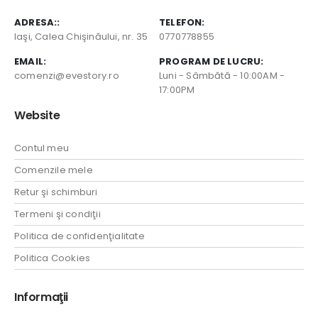
ADRESA::
TELEFON:
Iaşi, Calea Chişinăului, nr. 35
0770778855
EMAIL:
PROGRAM DE LUCRU:
comenzi@evestory.ro
Luni - Sâmbătă - 10:00AM -
17:00PM
Website
Contul meu
Comenzile mele
Retur şi schimburi
Termeni şi condiţii
Politica de confidenţialitate
Politica Cookies
Informaţii