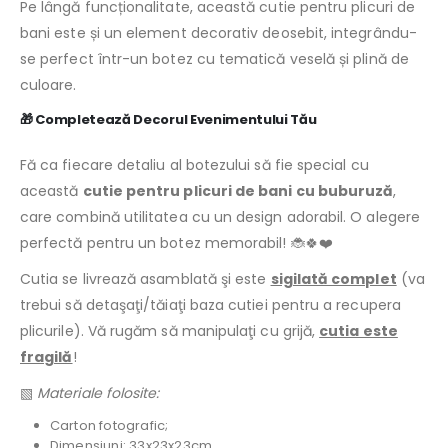
Pe lângă funcționalitate, această cutie pentru plicuri de
bani este și un element decorativ deosebit, integrându-
se perfect într-un botez cu tematică veselă și plină de
culoare.
🎁
Completează Decorul Evenimentului Tău
Fă ca fiecare detaliu al botezului să fie special cu
această
cutie pentru plicuri de bani cu buburuză
,
care combină utilitatea cu un design adorabil. O alegere
perfectă pentru un botez memorabil! 🐞🍀❤️
Cutia se livrează asamblată şi este
sigilată complet
(va
trebui să detaşaţi/tăiaţi baza cutiei pentru a recupera
plicurile). Vă rugăm să manipulaţi cu grijă,
cutia este
fragilă
!
▧
Materiale folosite:
Carton fotografic;
Dimensiuni: 33x23x23cm