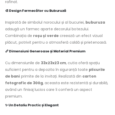
rafinat.
🎨
Design Fermecător cu Buburuză
Inspirată de simbolul norocului și al bucuriei,
buburuza
adaugă un farmec aparte decorului botezului.
Combinația de
roșu și verde
creează un efect vizual
plăcut, potrivit pentru o atmosferă caldă și prietenoasă.
📏
Dimensiuni Generoase și Material Premium
Cu dimensiunile de
33x23x23 cm
, cutia oferă spațiu
suficient pentru a depozita în siguranță toate
plicurile
de bani
primite de la invitați. Realizată din
carton
fotografic de 300g
, aceasta este rezistentă și durabilă,
având un finisaj lucios care îi conferă un aspect
premium.
✨
Un Detaliu Practic și Elegant