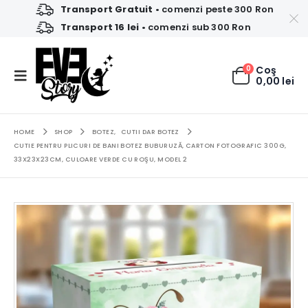
Transport Gratuit
• comenzi peste 300 Ron
Transport 16 lei
• comenzi sub 300 Ron
0
Coş
0,00
lei
HOME
SHOP
BOTEZ
,
CUTII DAR BOTEZ
CUTIE PENTRU PLICURI DE BANI BOTEZ BUBURUZĂ, CARTON FOTOGRAFIC 300G,
33X23X23CM, CULOARE VERDE CU ROŞU, MODEL 2