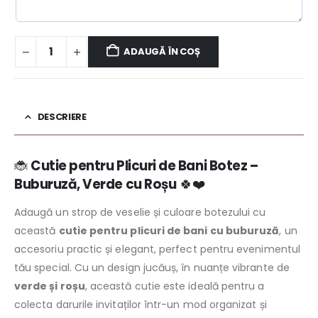
ADAUGĂ ÎN COȘ
DESCRIERE
🐞
Cutie pentru Plicuri de Bani Botez –
Buburuză, Verde cu Roșu
🍀❤️
Adaugă un strop de veselie și culoare botezului cu
această
cutie pentru plicuri de bani cu buburuză
, un
accesoriu practic și elegant, perfect pentru evenimentul
tău special. Cu un design jucăuș, în nuanțe vibrante de
verde și roșu
, această cutie este ideală pentru a
colecta darurile invitaților într-un mod organizat și