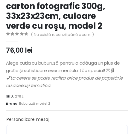
carton fotografic 300g,
33x23x23cm, culoare
verde cu roşu, model 2
( Nu există recenzii până acum. )
0
out of 5
76,00
lei
Alege cutia cu buburuză pentru a adăuga un plus de
grație și sofisticare evenimentului tău special! 💌🩰
💕La cerere se poate realiza orice produs de papetărie
cu aceeaşi tematică.
SKU:
2762
Brand:
Buburuză model 2
Personalizare mesaj