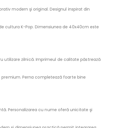
ativ modern şi original. Designul inspirat din
aţi de cultura K-Pop. Dimensiunea de 40x40cm este
u utilizare zilnică. Imprimeul de calitate păstrează
pect premium. Perna completează foarte bine
tă. Personalizarea cu nume oferă unicitate şi
odern şi dimensiunea practică permit integrarea