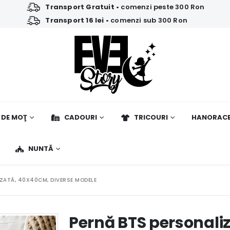
Transport Gratuit
• comenzi peste 300 Ron
Transport 16 lei
• comenzi sub 300 Ron
 DE MOŢ
CADOURI
TRICOURI
HANORAC
NUNTĂ
ZATĂ, 40X40CM, DIVERSE MODELE
Pernă BTS personali