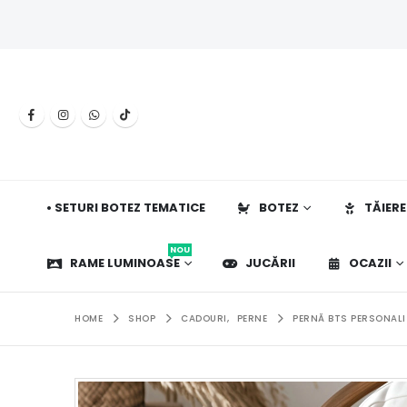
• SETURI BOTEZ TEMATICE
BOTEZ
TĂIERE
NOU
RAME LUMINOASE
JUCĂRII
OCAZII
HOME
SHOP
CADOURI
,
PERNE
PERNĂ BTS PERSONALI