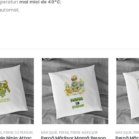
peraturi
mai mici de 40°C
;
r automat;
ERNE CU PERSONAJE
MĂRŢIŞOR
,
PERNE
,
PERNE MĂRŢIŞOR
MĂRŢIŞOR
,
PERNE
Pernă Țestoasele Ninja Attack, Personalizabilă, 40x40cm, culoare alb, diverse materiale
Pernă Mărțișor Mamă Personalizabilă, 40x40cm, diverse materiale