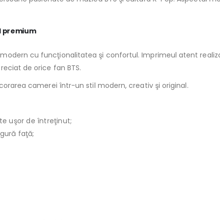
il premium
ern cu funcţionalitatea şi confortul. Imprimeul atent realizat, 
reciat de orice fan BTS.
orarea camerei într-un stil modern, creativ şi original.
te uşor de întreţinut;
ngură faţă;