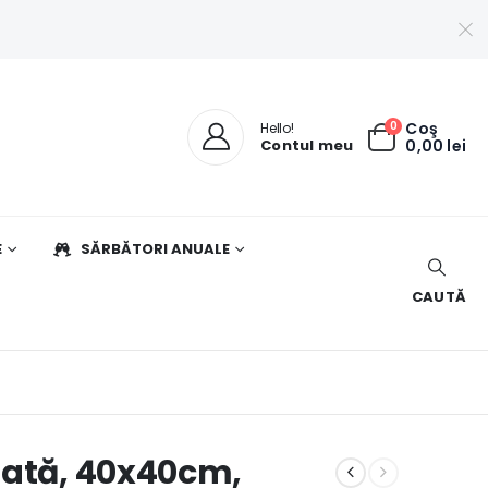
0
Coş
Hello!
Contul meu
0,00
lei
E
SĂRBĂTORI ANUALE
CAUTĂ
zată, 40x40cm,