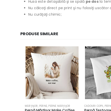
Husa este detaşabilă şi se spală
pe dos
la tem
Nu călcaţi direct pe print şi nu folosiţi uscăto
Nu curăţaţi chimic;
PRODUSE SIMILARE
MĂRŢIŞOR
,
PERNE
,
PERNE MĂRŢIŞOR
CADOURI COPII
,
PERNE
,
P
Pernă Lakers Logo cu Nume, Personalizabilă, 40x40cm, culoare alb, diverse materiale
Pernă Mărțișor Make Coffee Not War, 40x40cm, diverse materiale