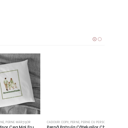
,
PERNE MĂRŢIŞOR
CADOURI COPII
,
PERNE
,
PERNE CU PERSONAJE
CADOURI CO
Pernă Mărțișor Cea Mai Frumoasă Familie, 40x40cm, diverse materiale
Pernă Patrula Cățelușilor Chase #2, Personalizabilă, 40x40cm, culoare alb, diverse materiale