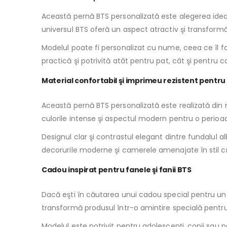
Această pernă BTS personalizată este alegerea ideală
universul BTS oferă un aspect atractiv şi transformă
Modelul poate fi personalizat cu nume, ceea ce îl 
practică şi potrivită atât pentru pat, cât şi pentru 
Material confortabil şi imprimeu rezistent pentru
Această pernă BTS personalizată este realizată din ma
culorile intense şi aspectul modern pentru o perioa
Designul clar şi contrastul elegant dintre fundalul
decorurile moderne şi camerele amenajate în stil cr
Cadou inspirat pentru fanele şi fanii BTS
Dacă eşti în căutarea unui cadou special pentru un
transformă produsul într-o amintire specială pentru 
Modelul este potrivit pentru adolescenţi, copii sa