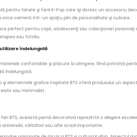
 pentru fanele şi fanii K-Pop care îşi doresc un accesoriu decor
 orice cameră într-un spaţiu plin de personalitate şi culoare.
face perfect pentru copii, adolescenţi sau colecţionari pasion
canapea sau fotoliu.
 utilizare îndelungată
teriale confortabile şi plăcute la atingere, fiind potrivită pentr
dă îndelungată.
 alb şi elementele grafice inspirate BTS oferă produsului un as
eativ sau minimalist.
 fan BTS, această pernă decorativă reprezintă o alegere excelen
aniversări, sărbători sau alte ocazii importante.
u persoane pasionate de muzica BTS şi cultura K-Pop. Aspectul m