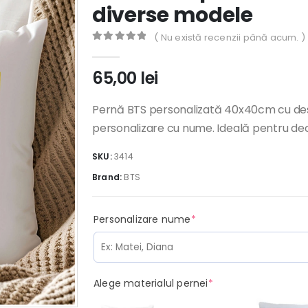
diverse modele
( Nu există recenzii până acum. )
0
out of 5
65,00
lei
Pernă BTS personalizată 40x40cm cu desi
personalizare cu nume. Ideală pentru deco
SKU:
3414
Brand:
BTS
(required)
Personalizare nume
*
(required)
Alege materialul pernei
*