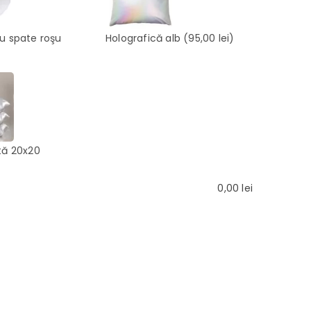
cu spate roşu
Holografică alb
(95,00 lei)
tă 20x20
0,00
lei