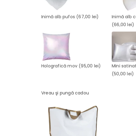
Inimă alb pufos
(67,00 lei)
Inimă alb 
(66,00 lei)
Holografică mov
(95,00 lei)
Mini satina
(50,00 lei)
Vreau şi pungă cadou